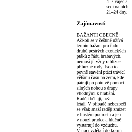
4–7 vajec a
sedí na nich
21–24 dny.
Zajímavosti
BAŽANTI OBECNĚ:
Ačkoli se v češtině užívá
termín bažant pro řadu
druhů pestrých exotických
ptáků z řádu hrabavých,
nemusí jít vždy o blízce
příbuzné rody. Jsou to
pevně stavění ptáci trávící
většinu času na zemi, kde
pátrají po potravě pomocí
silných nohou s drápy
vhodnými k hrabání.
Raději běhají, než
létají. V případě nebezpečí
se však snaží raději zmizet
v hustém podrostu a jen
v nouzi prudce a hlučně
vystartují do vzduchu.
V noci vzlétají do korun