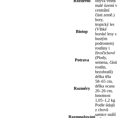
Rozšíření
obývá velmi
malé území v
centrální
části země.)
hory,
tropický les
(Vlhké
Biotop
horské lesy s
hustým
podrostem)
rostliny i
živočichové
(Plody,
Potrava
semena, části
rostlin,
bezobratlí)
délka těla
58–65 cm,
délka ocasu
Rozměry
20–26 cm,
hmotnost
1,05–1,2 kg
Podle údajů
z chovů
samice snáší
Rozmnožování