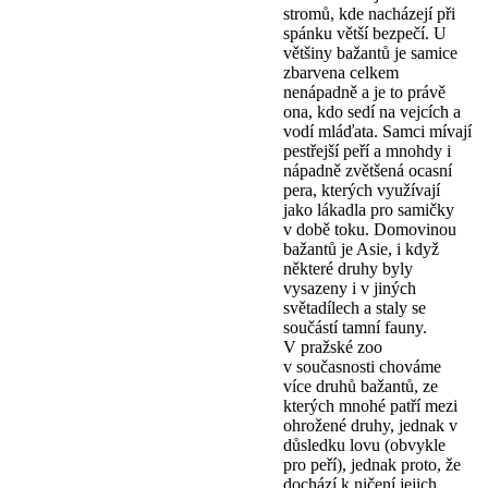
stromů, kde nacházejí při
spánku větší bezpečí. U
většiny bažantů je samice
zbarvena celkem
nenápadně a je to právě
ona, kdo sedí na vejcích a
vodí mláďata. Samci mívají
pestřejší peří a mnohdy i
nápadně zvětšená ocasní
pera, kterých využívají
jako lákadla pro samičky
v době toku. Domovinou
bažantů je Asie, i když
některé druhy byly
vysazeny i v jiných
světadílech a staly se
součástí tamní fauny.
V pražské zoo
v současnosti chováme
více druhů bažantů, ze
kterých mnohé patří mezi
ohrožené druhy, jednak v
důsledku lovu (obvykle
pro peří), jednak proto, že
dochází k ničení jejich