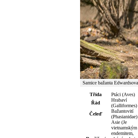
Samice bažanta Edwardsova 
Třída
Ptáci (Aves)
Hrabaví
Řád
(Galliformes)
Bažantovití
Čeleď
(Phasianidae)
Asie (Je
vietnamským
endemitem,