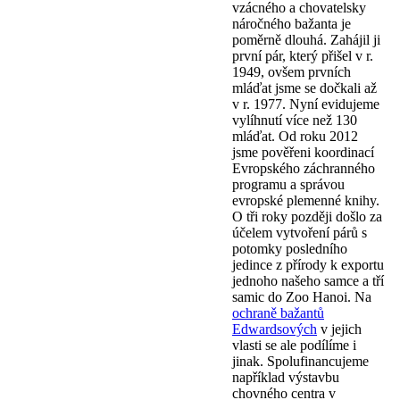
vzácného a chovatelsky
náročného bažanta je
poměrně dlouhá. Zahájil ji
první pár, který přišel v r.
1949, ovšem prvních
mláďat jsme se dočkali až
v r. 1977. Nyní evidujeme
vylíhnutí více než 130
mláďat. Od roku 2012
jsme pověřeni koordinací
Evropského záchranného
programu a správou
evropské plemenné knihy.
O tři roky později došlo za
účelem vytvoření párů s
potomky posledního
jedince z přírody k exportu
jednoho našeho samce a tří
samic do Zoo Hanoi. Na
ochraně bažantů
Edwardsových
v jejich
vlasti se ale podílíme i
jinak. Spolufinancujeme
například výstavbu
chovného centra v