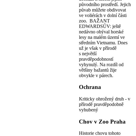
původního prostředí. Jejich
půvab můžete obdivovat
ve voliérách v dolní části
zoo. BAŽANT
EDWARDSŮV: ještě
nedávno obýval horské
lesy na malém území ve
středním Vietnamu. Dnes
už je však v přírodě
s největší
pravděpodobností
vyhynulý. Na rozdíl od
většiny bažantů žije
obvykle v párech.
Ochrana
Kriticky ohrožený druh - v
přírodě pravděpodobně
vyhubený
Chov v Zoo Praha
Historie chovu tohoto