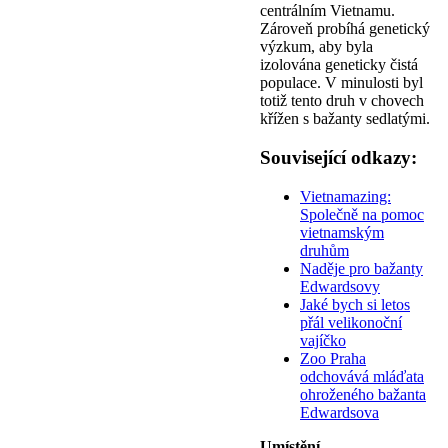
centrálním Vietnamu.
Zároveň probíhá genetický
výzkum, aby byla
izolována geneticky čistá
populace. V minulosti byl
totiž tento druh v chovech
křížen s bažanty sedlatými.
Související odkazy:
Vietnamazing:
Společně na pomoc
vietnamským
druhům
Naděje pro bažanty
Edwardsovy
Jaké bych si letos
přál velikonoční
vajíčko
Zoo Praha
odchovává mláďata
ohroženého bažanta
Edwardsova
Umístění