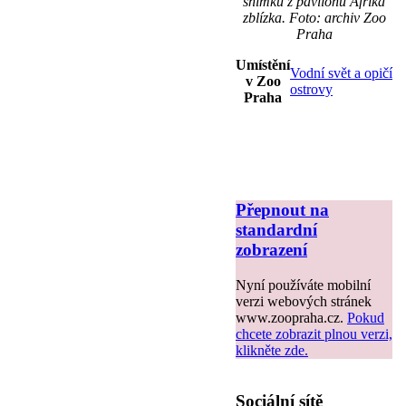
snímku z pavilonu Afrika
zblízka. Foto: archiv Zoo
Praha
Umístění
Vodní svět a opičí
v Zoo
ostrovy
Praha
Přepnout na
standardní
zobrazení
Nyní používáte mobilní
verzi webových stránek
www.zoopraha.cz.
Pokud
chcete zobrazit plnou verzi,
klikněte zde.
Sociální sítě