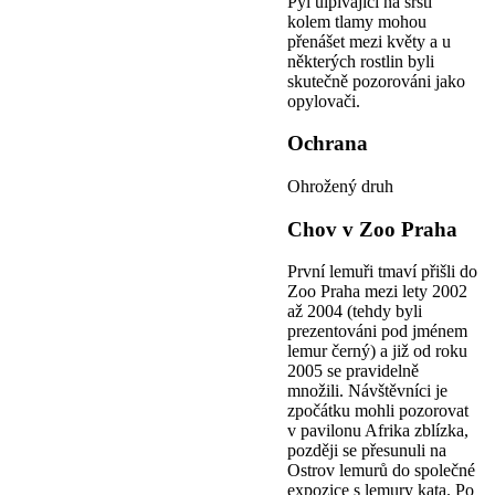
Pyl ulpívající na srsti
kolem tlamy mohou
přenášet mezi květy a u
některých rostlin byli
skutečně pozorováni jako
opylovači.
Ochrana
Ohrožený druh
Chov v Zoo Praha
První lemuři tmaví přišli do
Zoo Praha mezi lety 2002
až 2004 (tehdy byli
prezentováni pod jménem
lemur černý) a již od roku
2005 se pravidelně
množili. Návštěvníci je
zpočátku mohli pozorovat
v pavilonu Afrika zblízka,
později se přesunuli na
Ostrov lemurů do společné
expozice s lemury kata. Po