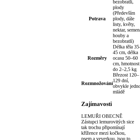
bezobratlí,
plody
(Především
Potrava
plody, dále
listy, květy,
nektar, semen
houby a
bezobratlí)
Délka těla 35
45 cm, délka
Rozměry
ocasu 50–60
cm, hmotnost
do 2–2,5 kg
Březost 120–
129 dní,
Rozmnožování
obvykle jedn
mládě
Zajímavosti
LEMUŘI OBECNĚ
Zástupci lemurovitých sice
tak trochu připomínají
křížence mezi kočkou,
psem a veverkou, jsou to