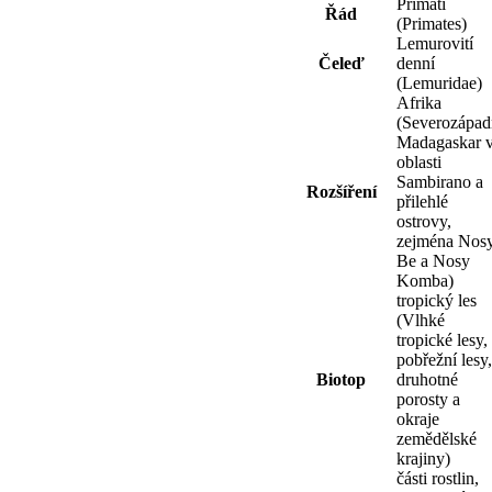
Primáti
Řád
(Primates)
Lemurovití
Čeleď
denní
(Lemuridae)
Afrika
(Severozápad
Madagaskar 
oblasti
Sambirano a
Rozšíření
přilehlé
ostrovy,
zejména Nos
Be a Nosy
Komba)
tropický les
(Vlhké
tropické lesy,
pobřežní lesy,
Biotop
druhotné
porosty a
okraje
zemědělské
krajiny)
části rostlin,