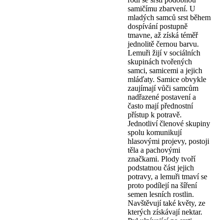
samičímu zbarvení. U
mladých samců srst během
dospívání postupně
tmavne, až získá téměř
jednolitě černou barvu.
Lemuři žijí v sociálních
skupinách tvořených
samci, samicemi a jejich
mláďaty. Samice obvykle
zaujímají vůči samcům
nadřazené postavení a
často mají přednostní
přístup k potravě.
Jednotliví členové skupiny
spolu komunikují
hlasovými projevy, postoji
těla a pachovými
značkami. Plody tvoří
podstatnou část jejich
potravy, a lemuři tmaví se
proto podílejí na šíření
semen lesních rostlin.
Navštěvují také květy, ze
kterých získávají nektar.