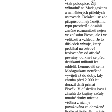
však poloopice. Žijí
výhradně na Madagaskaru
a na některých přilehlých
ostrovech. Dokázali se zde
přizpůsobit nejrůznějšímu
typu prostředí a dosáhli
značné rozmanitosti nejen
ve způsobu života, ale i ve
velikosti a vzhledu. Je to
důsledek vývoje, který
probíhal na ostrově
izolovaném od africké
pevniny, od které se před
desítkami milionů let
oddělil. Lemurovití se na
Madagaskaru nerušeně
vyvíjeli až do doby, kdy
zhruba před 2 000 let
dorazil další primát –
člověk. V důsledku lovu i
zásahů do krajiny začaly
mnohé druhy mizet a
většina z nich je
považována za ohrožené.
Podle aktivity dělíme tyto