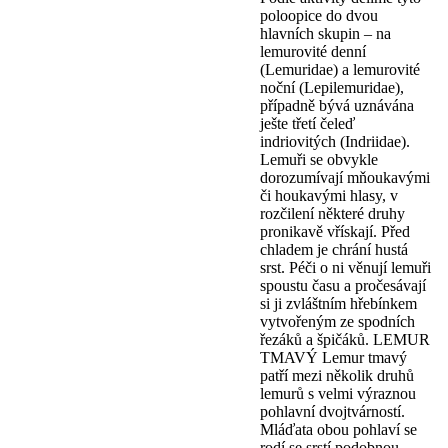
poloopice do dvou
hlavních skupin – na
lemurovité denní
(Lemuridae) a lemurovité
noční (Lepilemuridae),
případně bývá uznávána
ješte třetí čeleď
indriovitých (Indriidae).
Lemuři se obvykle
dorozumívají mňoukavými
či houkavými hlasy, v
rozčilení některé druhy
pronikavě vřískají. Před
chladem je chrání hustá
srst. Péči o ni věnují lemuři
spoustu času a pročesávají
si ji zvláštním hřebínkem
vytvořeným ze spodních
řezáků a špičáků. LEMUR
TMAVÝ Lemur tmavý
patří mezi několik druhů
lemurů s velmi výraznou
pohlavní dvojtvárností.
Mláďata obou pohlaví se
rodí se srstí podobnou