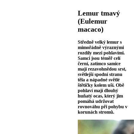
Lemur tmavý
(Eulemur
macaco)
Středně velký lemur s
mimořádně výraznými
rozdíly mezi pohlavími.
Samci jsou téměř celí
černí, zatímco samice
mají rezavohnědou srst,
světlejší spodní stranu
těla a nápadné světlé
štětičky kolem uší. Obě
pohlaví mají dlouhý
huňatý ocas, který jim
pomáhá udržovat
rovnováhu při pohybu v
korunách stromů.