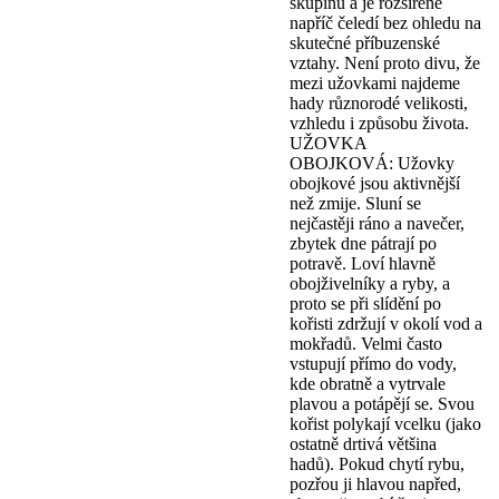
skupinu a je rozšířené
napříč čeledí bez ohledu na
skutečné příbuzenské
vztahy. Není proto divu, že
mezi užovkami najdeme
hady různorodé velikosti,
vzhledu i způsobu života.
UŽOVKA
OBOJKOVÁ: Užovky
obojkové jsou aktivnější
než zmije. Sluní se
nejčastěji ráno a navečer,
zbytek dne pátrají po
potravě. Loví hlavně
obojživelníky a ryby, a
proto se při slídění po
kořisti zdržují v okolí vod a
mokřadů. Velmi často
vstupují přímo do vody,
kde obratně a vytrvale
plavou a potápějí se. Svou
kořist polykají vcelku (jako
ostatně drtivá většina
hadů). Pokud chytí rybu,
pozřou ji hlavou napřed,