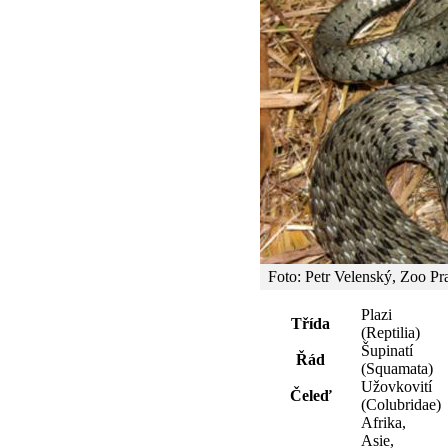
Foto: Petr Velenský, Zoo Pr
Plazi
Třída
(Reptilia)
Šupinatí
Řád
(Squamata)
Užovkovití
Čeleď
(Colubridae)
Afrika,
Asie,