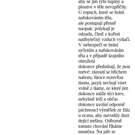
aby se jim rybí šupiny a
ploutve v těle nevzpříčily.
U ropuch, které se brání
nafukováním těla,
ale postupují přesně
naopak: polykají je
odzadu, čímž z kořisti
nadbytečný vzduch vytlačí.
V nebezpečí se brání
syčením a nafukováním
těla a v případě krajního
ohrožení
dokonce předstírají, že jsou
mrtvé: zkroutí se břichem
nahoru, široce rozevřou
tlamu, jazyk nechají viset
volně z tlamy, ze které jim
dokonce může téct krev,
nehybně leží a občas
dokonce uvolní odporně
páchnoucí výměšek ze žláz
u ocasu, aby navodily iluzi
tlející mršiny. Odborně
tomuto chování říkáme
tanatóza. Na jaře se