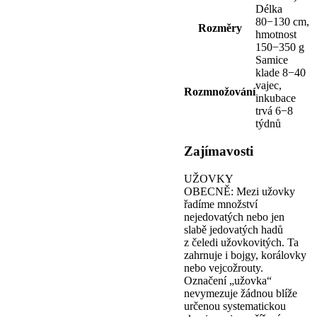
Délka
80−130 cm,
Rozměry
hmotnost
150−350 g
Samice
klade 8−40
vajec,
Rozmnožování
inkubace
trvá 6−8
týdnů
Zajímavosti
UŽOVKY
OBECNĚ: Mezi užovky
řadíme množství
nejedovatých nebo jen
slabě jedovatých hadů
z čeledi užovkovitých. Ta
zahrnuje i bojgy, korálovky
nebo vejcožrouty.
Označení „užovka“
nevymezuje žádnou blíže
určenou systematickou