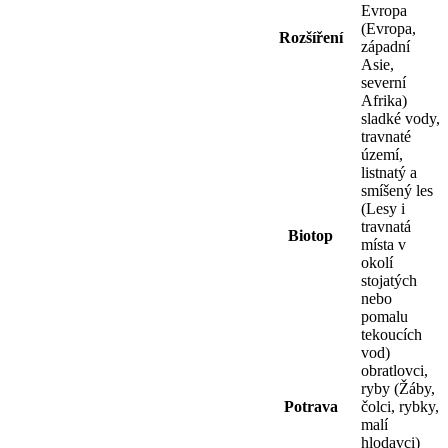
Evropa
(Evropa,
Rozšíření
západní
Asie,
severní
Afrika)
sladké vody,
travnaté
území,
listnatý a
smíšený les
(Lesy i
travnatá
Biotop
místa v
okolí
stojatých
nebo
pomalu
tekoucích
vod)
obratlovci,
ryby (Žáby,
Potrava
čolci, rybky,
malí
hlodavci)