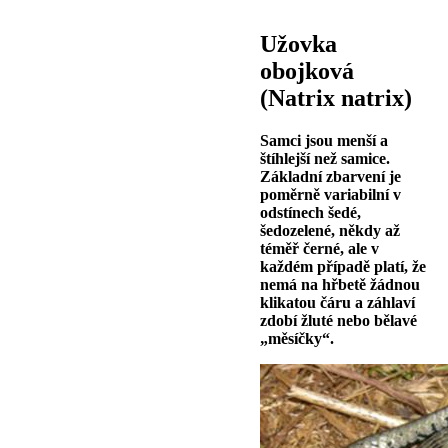
Užovka
obojková
(Natrix natrix)
Samci jsou menší a
štíhlejší než samice.
Základní zbarvení je
poměrně variabilní v
odstínech šedé,
šedozelené, někdy až
téměř černé, ale v
každém případě platí, že
nemá na hřbetě žádnou
klikatou čáru a záhlaví
zdobí žluté nebo bělavé
„měsíčky“.