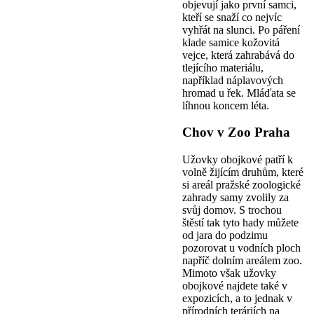
objevují jako první samci,
kteří se snaží co nejvíc
vyhřát na slunci. Po páření
klade samice kožovitá
vejce, která zahrabává do
tlejícího materiálu,
například náplavových
hromad u řek. Mláďata se
líhnou koncem léta.
Chov v Zoo Praha
Užovky obojkové patří k
volně žijícím druhům, které
si areál pražské zoologické
zahrady samy zvolily za
svůj domov. S trochou
štěstí tak tyto hady můžete
od jara do podzimu
pozorovat u vodních ploch
napříč dolním areálem zoo.
Mimoto však užovky
obojkové najdete také v
expozicích, a to jednak v
přírodních teráriích na