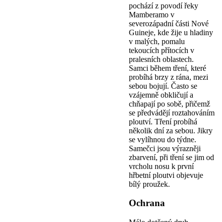
pochází z povodí řeky
Mamberamo v
severozápadní části Nové
Guineje, kde žije u hladiny
v malých, pomalu
tekoucích přítocích v
pralesních oblastech.
Samci během tření, které
probíhá brzy z rána, mezi
sebou bojují. Často se
vzájemně obkličují a
chňapají po sobě, přičemž
se předvádějí roztahováním
ploutví. Tření probíhá
několik dní za sebou. Jikry
se vylíhnou do týdne.
Samečci jsou výrazněji
zbarvení, při tření se jim od
vrcholu nosu k první
hřbetní ploutvi objevuje
bílý proužek.
Ochrana