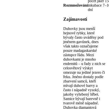
počet jiker 1
Rozmnožování
inkubace 7–1
dní
Zajímavosti
Duhovky jsou menší
hejnové rybky, které
bývaly často uváděny pod
jménem gavúnek, dnes
však takto označujeme
pouze madagaskarské
zástupce řádu. Mezi
duhovkami je mnoho
endemitů – u řady z nich se
celosvětový výskyt
omezuje na jediné jezero či
řeku. Jméno dostaly podle
zbarvení samců, kteří
mívají duhové barvy a
často i nápadně vysoký,
jakoby vyhrbený hřbet.
Samice bývají barevně i
tvarově méně nápadné.
Duhovka diamantová