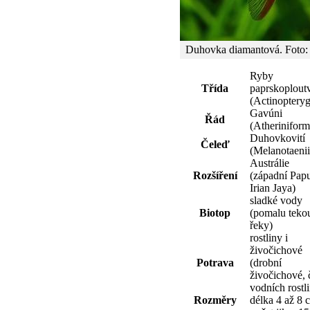
Duhovka diamantová. Foto: 
Ryby
Třída
paprskoplout
(Actinopteryg
Gavúni
Řád
(Atheriniform
Duhovkovití
Čeleď
(Melanotaeni
Austrálie
Rozšíření
(západní Papu
Irian Jaya)
sladké vody
Biotop
(pomalu teko
řeky)
rostliny i
živočichové
Potrava
(drobní
živočichové, 
vodních rostli
Rozměry
délka 4 až 8 