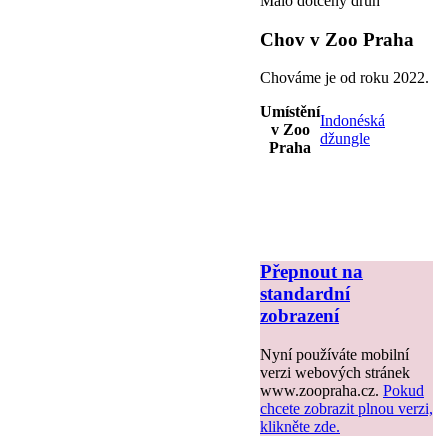
Málo dotčený druh
Chov v Zoo Praha
Chováme je od roku 2022.
Umístění
Indonéská
v Zoo
džungle
Praha
Přepnout na
standardní
zobrazení
Nyní používáte mobilní
verzi webových stránek
www.zoopraha.cz.
Pokud
chcete zobrazit plnou verzi,
klikněte zde.