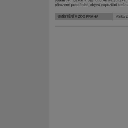
spatřit je můžete v pavilonu Afrika zblízka
přirozené prostřední, obývá expoziční terári
UMÍSTĚNÍ V ZOO PRAHA
Afrika z