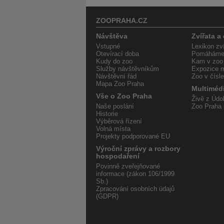
ZOOPRAHA.CZ
Návštěva
Zvířata a
Vstupné
Lexikon zví
Otevírací doba
Pomáháme 
Kudy do zoo
Kam v zoo
Služby návštěvníkům
Expozice m
Návštěvní řád
Zoo v čísl
Mapa Zoo Praha
Multiméd
Vše o Zoo Praha
Živě z Údol
Naše poslání
Zoo Praha 
Historie
Výběrová řízení
Volná místa
Projekty podporované EU
Výroční zprávy a rozbory
hospodaření
Povinně zveřejňované
informace (zákon 106/1999
Sb.)
Zpracování osobních údajů
(GDPR)