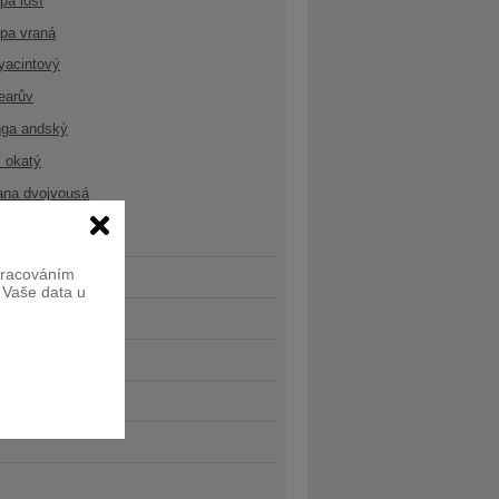
opa losí
opa vraná
yacintový
earův
nga andský
 okatý
ana dvojvousá
zpracováním
e Vaše data u