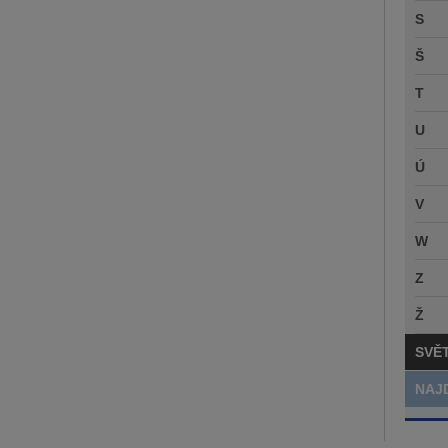
S
Š
T
U
Ú
V
W
Z
Ž
SVĚ
NAJ