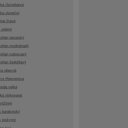
ka různobarvá
ka sluneční
ina žravá
 zelený
oňan jamajský
oňan modrobradý
oňan rudoocasý
oňan šedohlavý
va obecná
ice Hoevenova
onda velká
ka vlnkovaná
nížinný
s barakojský
s jeskynní