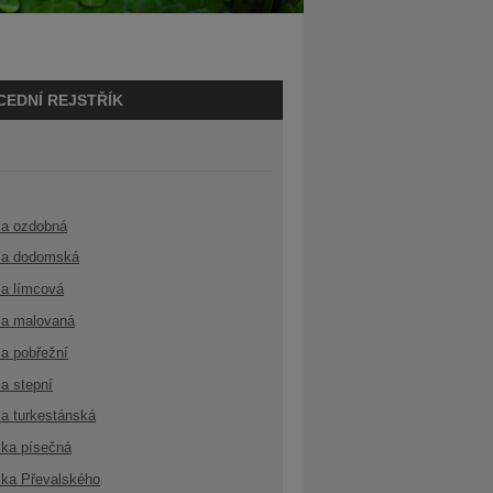
CEDNÍ REJSTŘÍK
ka ozdobná
a dodomská
a límcová
a malovaná
a pobřežní
a stepní
a turkestánská
ka písečná
ka Převalského