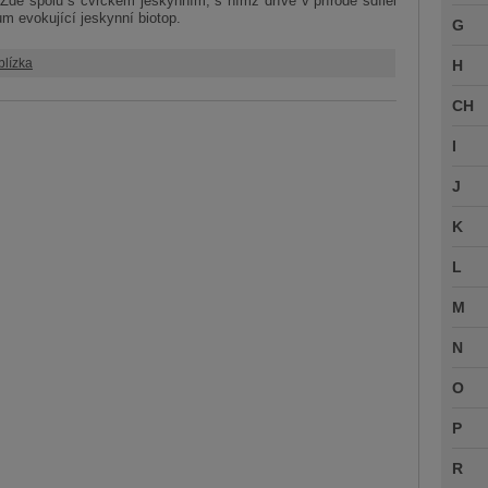
. Zde spolu s cvrčkem jeskynním, s nímž dříve v přírodě sdílel
um evokující jeskynní biotop.
G
blízka
H
CH
I
J
K
L
M
N
O
P
R