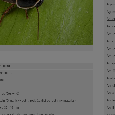
Agam
Agam
Achat
Akuči
Amaz
Amaz
Amaz
Amaz
Amej
nsecta)
Amuř
Blattodea)
Anak
dae
Andul
Anoa 
ý les (Jeskyně)
Anoli
stlin (Organický detrit, rozkládající se rostlinný materiál)
Anoli
těla 35–45 mm
nosí ootéku do okamžiku líhnutí mláďat