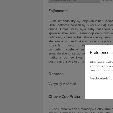
Zajímavosti
Šváb simandojský byl objeven v ústí jedin
2002 (odborně popsán byl v roce 2004). Poč
guána. Oblast však byla záhy zasažena vý
společenstvo švábů simandojských bylo ne
potvrzen, a hrozilo tak jeho úplně vyhynu
ale švába simandojského podařilo zachrán
rozsáhlým chovům v lidské péči, odkud se 
po celém světě – paradoxně tak dnes
Preference c
simandojského se od sebe téměř neliší. M
matky a rodí se živá. Tato metoda chrání
dospívají v závislosti na podmínkách po 6–9
Aby naše webo
souborů cookie
nás budou v b
Ochrana
Nechcete-li i 
Vyhynulý v přírodě
Chov v Zoo Praha
V Zoo Praha šváby simandojské chováme od