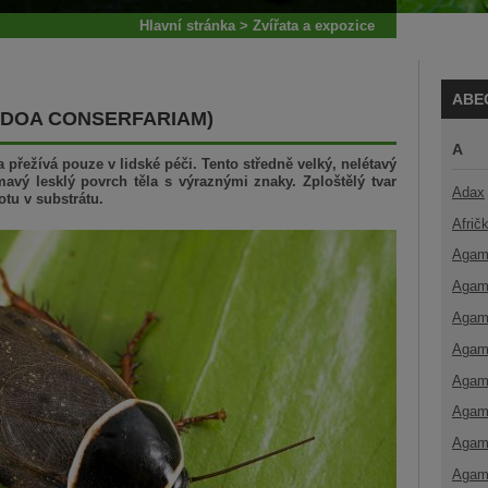
Hlavní stránka
>
Zvířata a expozice
ABE
NDOA CONSERFARIAM)
A
 přežívá pouze v lidské péči. Tento středně velký, nelétavý
avý lesklý povrch těla s výraznými znaky. Zploštělý tvar
Adax
tu v substrátu.
Afrič
Agam
Agam
Agam
Agam
Agam
Agam
Agam
Agam