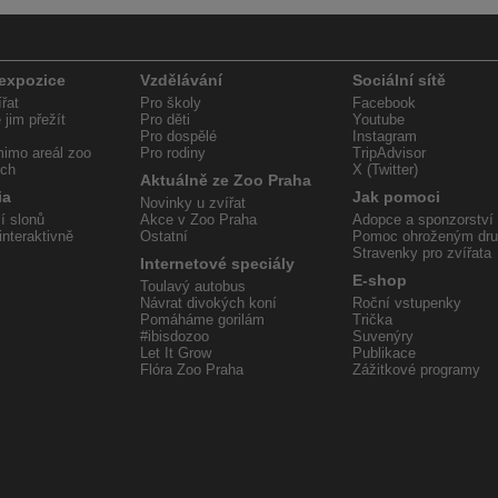
 expozice
Vzdělávání
Sociální sítě
řat
Pro školy
Facebook
jim přežít
Pro děti
Youtube
Pro dospělé
Instagram
imo areál zoo
Pro rodiny
TripAdvisor
ech
X (Twitter)
Aktuálně ze Zoo Praha
ia
Jak pomoci
Novinky u zvířat
í slonů
Akce v Zoo Praha
Adopce a sponzorství
interaktivně
Ostatní
Pomoc ohroženým dr
Stravenky pro zvířata
Internetové speciály
E-shop
Toulavý autobus
Návrat divokých koní
Roční vstupenky
Pomáháme gorilám
Trička
#ibisdozoo
Suvenýry
Let It Grow
Publikace
Flóra Zoo Praha
Zážitkové programy