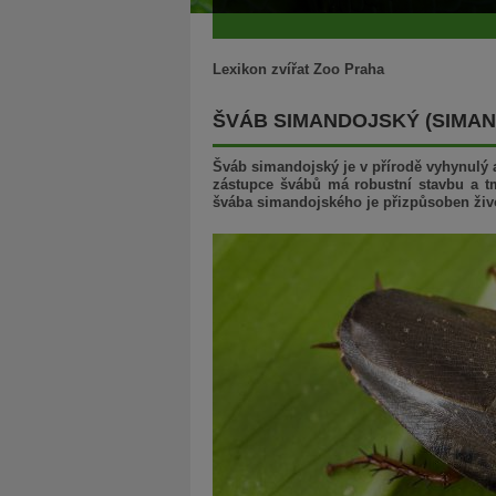
Lexikon zvířat Zoo Praha
ŠVÁB SIMANDOJSKÝ (SIMA
Šváb simandojský je v přírodě vyhynulý a
zástupce švábů má robustní stavbu a tm
švába simandojského je přizpůsoben živo