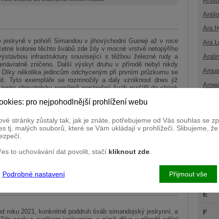
Antil
Antil
Ara h
é jeskyně v pohoří Simandou v jihovýchodní Guineji až v roce
Ara L
etné kolonie těchto švábů zde žily v mocné vrstvě netopýřího
stavbou infrastruktury související s těžbou železné rudy a
Arati
návratně zničeno. Další výskyt druhu v přírodě nebyl nikdy
Argus
tí. Díky několika jedincům odchyceným při prvním průzkumu se
it. Tyto exempláře se rozmnožily a daly vzniknout dnes již
Arow
tento chovatelsky poměrně nenáročný šváb rozšířil do sbírek
 přetrvává pouze díky člověku. Samci a samice švába
ookies: pro nejpohodlnější prohlížení webu
láďata se vyvíjejí v ootéce (vaječná schránka) přímo v těle
B
 vajíčka před predátory a nepřízní prostředí. Mladé nymfy
 měsících, předtím se několikrát svlékají.
vé stránky zůstaly tak, jak je znáte, potřebujeme od Vás souhlas se 
C
s tj. malých souborů, které se Vám ukládají v prohlížeči. Slibujeme, ž
ezpečí.
Č
přes to uchovávání dat povolit, stačí
kliknout zde
.
D
Podrobné nastavení
Přijmout vše
Ď
E
 roku 2021, konkrétně poddruh šváb simandojský jeskynní, a
F