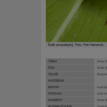
Šváb simandojský. Foto: Petr Hamerník
TŘÍDA
Hmyz (I
ŘÁD
Švábi (
ČELEĎ
Blaberi
ROZŠÍŘENÍ
BIOTOP
tropick
POTRAVA
části ro
ROZMĚRY
Délka 
ROZMNOŽOVÁNÍ
Samice 