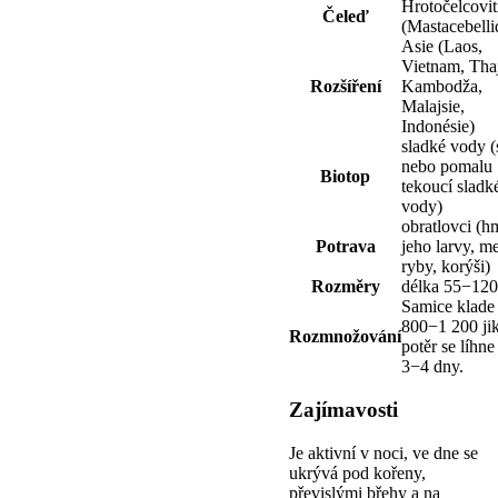
Hrotočelcovit
Čeleď
(Mastacebelli
Asie (Laos,
Vietnam, Tha
Rozšíření
Kambodža,
Malajsie,
Indonésie)
sladké vody (
nebo pomalu
Biotop
tekoucí sladk
vody)
obratlovci (h
Potrava
jeho larvy, m
ryby, korýši)
Rozměry
délka 55−12
Samice klade
800−1 200 jik
Rozmnožování
potěr se líhne
3−4 dny.
Zajímavosti
Je aktivní v noci, ve dne se
ukrývá pod kořeny,
převislými břehy a na