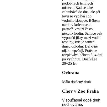
podobných temných
místech. Rád se také
zahrabává do dna, ale při
lovu se vydává i do
vodního sloupce. Během
námluv kolem sebe
partneři krouží často i
několik hodin. Samice pak
vypouští jikry mezi vodní
rostliny, kde je samec
ihned oplodní. Dál o ně
nijak nepečují. Potěr se
rozplavává během 3−4 dní
po vylíhnutí. Dožívá se
20−25 let.
Ochrana
Málo dotčený druh
Chov v Zoo Praha
V současné době druh
nechováme.