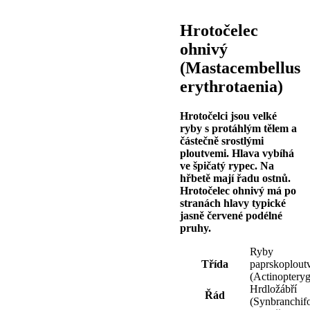
Hrotočelec
ohnivý
(Mastacembellus
erythrotaenia)
Hrotočelci jsou velké
ryby s protáhlým tělem a
částečně srostlými
ploutvemi. Hlava vybíhá
ve špičatý rypec. Na
hřbetě mají řadu ostnů.
Hrotočelec ohnivý má po
stranách hlavy typické
jasně červené podélné
pruhy.
Ryby
Třída
paprskoplout
(Actinopteryg
Hrdložábří
Řád
(Synbranchif