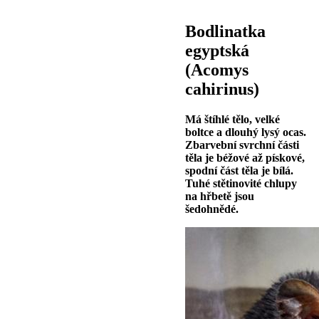
Bodlinatka
egyptská
(Acomys
cahirinus)
Má štíhlé tělo, velké
boltce a dlouhý lysý ocas.
Zbarvební svrchní části
těla je béžové až pískové,
spodní část těla je bílá.
Tuhé stětinovité chlupy
na hřbetě jsou
šedohnědé.