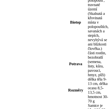
polopoušť,
travnaté
území
(Skalnatá a
křovinatá
Biotop
místa v
polopouštích,
savanách a
stepích,
nevyhývá se
ani blízkosti
člověka.)
části rostlin,
bezobratlí
(semena,
Potrava
listy, kůra,
pavouci,
hmyz, plži)
délka těla 9-
13 cm, délka
ocasu 8,5-
Rozměry
13,5 cm,
hmotnost 30-
70 g
Samice je