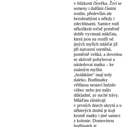
v blízkosti člověka. Živí se
semeny i dalšími částmi
rostlin, především ale
bezobratlými a někdy i
zdechlinami. Samice rodí
několikrát ročně poměrně
dobře vyvinutá mláďata,
která jsou na rozdíl od
jiných myších mláďat již
při narození osrstěná,
poměrně veliká, a dovedou
se aktivně pohybovat a
následovat matku – ke
známým myším
„holátkům“ mají tedy
daleko. Bodlinatky
většinou nestaví hnízdo
vůbec nebo jen málo
důkladné, ze suché trávy.
Mláďata zůstávají
v prvních dnech ukrytá a u
některých druhů je kojí
kromě matky i jiné samice
z kolonie. Domovinou
bodlinatek je