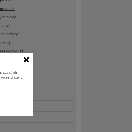
opa losí
opa vraná
yacintový
earův
nga andský
 okatý
ana dvojvousá
zpracováním
e Vaše data u