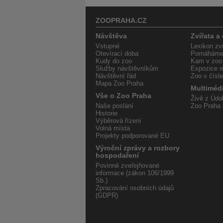
ZOOPRAHA.CZ
Návštěva
Zvířata a
Vstupné
Lexikon zví
Otevírací doba
Pomáháme 
Kudy do zoo
Kam v zoo
Služby návštěvníkům
Expozice m
Návštěvní řád
Zoo v čísl
Mapa Zoo Praha
Multiméd
Vše o Zoo Praha
Živě z Údol
Naše poslání
Zoo Praha 
Historie
Výběrová řízení
Volná místa
Projekty podporované EU
Výroční zprávy a rozbory
hospodaření
Povinně zveřejňované
informace (zákon 106/1999
Sb.)
Zpracování osobních údajů
(GDPR)