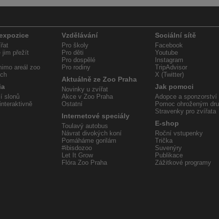
 expozice
Vzdělávání
Sociální sítě
řat
Pro školy
Facebook
jim přežít
Pro děti
Youtube
Pro dospělé
Instagram
imo areál zoo
Pro rodiny
TripAdvisor
ech
X (Twitter)
Aktuálně ze Zoo Praha
ia
Jak pomoci
Novinky u zvířat
í slonů
Akce v Zoo Praha
Adopce a sponzorství
interaktivně
Ostatní
Pomoc ohroženým dr
Stravenky pro zvířata
Internetové speciály
E-shop
Toulavý autobus
Návrat divokých koní
Roční vstupenky
Pomáháme gorilám
Trička
#ibisdozoo
Suvenýry
Let It Grow
Publikace
Flóra Zoo Praha
Zážitkové programy