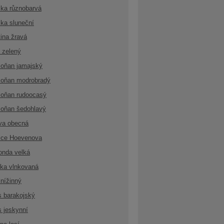
ka různobarvá
ka sluneční
ina žravá
 zelený
oňan jamajský
oňan modrobradý
oňan rudoocasý
oňan šedohlavý
va obecná
ice Hoevenova
onda velká
ka vlnkovaná
nížinný
s barakojský
s jeskynní