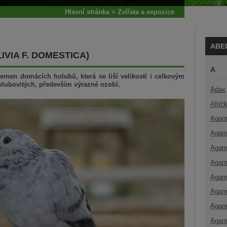
Hlavní stránka
>
Zvířata a expozice
ABE
VIA F. DOMESTICA)
A
lemen domácích holubů, která se liší velikostí i celkovým
olubovitých, především výrazné ozobí.
Adax
Afrič
Agam
Agam
Agam
Agam
Agam
Agam
Agam
Agam