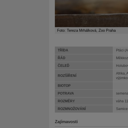
Foto: Tereza Mrhálková, Zoo Praha
TŘÍDA
Ptáci (
ŘÁD
Měkkoz
ČELEĎ
Holubov
Afrika, 
ROZŠÍŘENÍ
výjimko
BIOTOP
POTRAVA
semena 
ROZMĚRY
váha 1
ROZMNOŽOVÁNÍ
Samice 
Zajímavosti