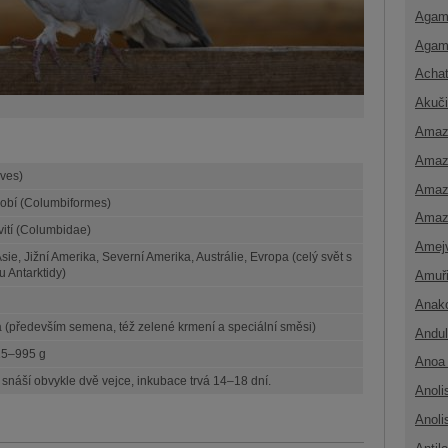
Agam
Agam
Achat
Akuči
Amaz
Amaz
Aves)
Amaz
obí (Columbiformes)
Amaz
ití (Columbidae)
Amej
Asie, Jižní Amerika, Severní Amerika, Austrálie, Evropa (celý svět s
u Antarktidy)
Amuř
Anak
(především semena, též zelené krmení a speciální směsi)
Andul
15–995 g
Anoa 
snáší obvykle dvě vejce, inkubace trvá 14–18 dní.
Anoli
Anoli