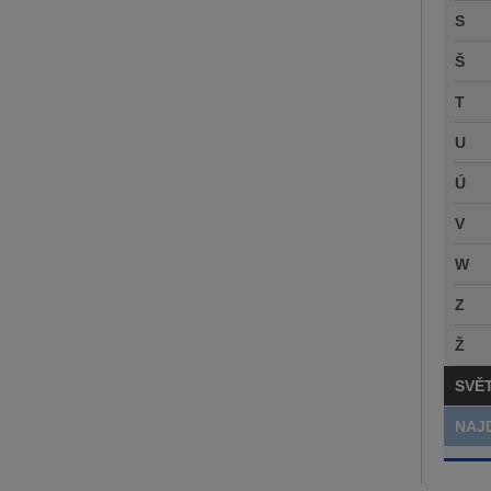
S
Š
T
U
Ú
V
W
Z
Ž
SVĚ
NAJ