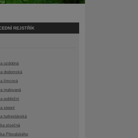
CEDNÍ REJSTŘÍK
ka ozdobná
a dodomská
a límcová
a malovaná
a pobřežní
a stepní
a turkestánská
ka písečná
ka Převalského