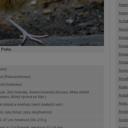
Agam
Agam
Achat
Akuči
Amaz
Amaz
o Praha
Amaz
Amaz
Aves)
Amej
zí (Pelecaniformes)
Amuř
vití (Ardeidae)
Anak
 Asie, Jižní Amerika, Severní Amerika (Evropa, Afrika včetně
Andul
karu, Blízký východ po Írán )
Anoa 
té oblasti a mokřady (okolí sladkých vod )
Anoli
ci, ryby (hmyz, ryby, obojživelníci)
Anoli
42–47 cm, hmotnost 230–270 g
ajec 4–7 (v Evropě), inkubace 22–24 dny