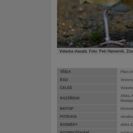
Volavka vlasatá. Foto: Petr Hamerník, Zo
TŘÍDA
Ptáci (
ŘÁD
Veslono
ČELEĎ
Volavko
Afrika,
ROZŠÍŘENÍ
Madagas
BIOTOP
křovina
POTRAVA
obratlov
ROZMĚRY
délka 
ROZMNOŽOVÁNÍ
počet v