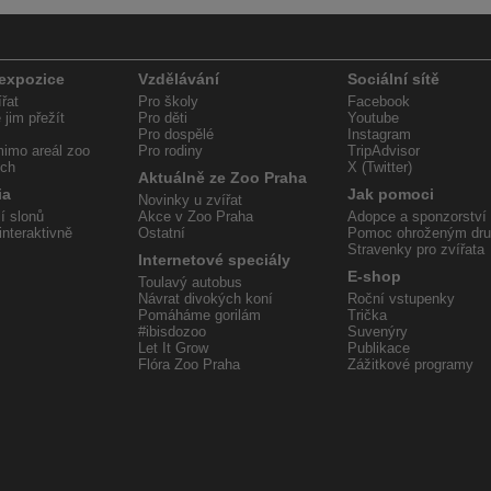
 expozice
Vzdělávání
Sociální sítě
řat
Pro školy
Facebook
jim přežít
Pro děti
Youtube
Pro dospělé
Instagram
imo areál zoo
Pro rodiny
TripAdvisor
ech
X (Twitter)
Aktuálně ze Zoo Praha
ia
Jak pomoci
Novinky u zvířat
í slonů
Akce v Zoo Praha
Adopce a sponzorství
interaktivně
Ostatní
Pomoc ohroženým dr
Stravenky pro zvířata
Internetové speciály
E-shop
Toulavý autobus
Návrat divokých koní
Roční vstupenky
Pomáháme gorilám
Trička
#ibisdozoo
Suvenýry
Let It Grow
Publikace
Flóra Zoo Praha
Zážitkové programy