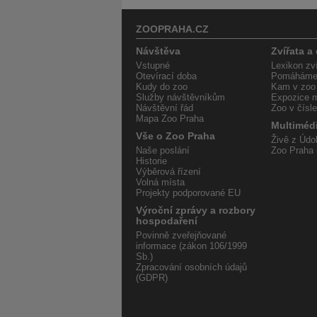
ZOOPRAHA.CZ
Návštěva
Zvířata a
Vstupné
Lexikon zví
Otevírací doba
Pomáháme 
Kudy do zoo
Kam v zoo
Služby návštěvníkům
Expozice m
Návštěvní řád
Zoo v čísl
Mapa Zoo Praha
Multiméd
Vše o Zoo Praha
Živě z Údol
Naše poslání
Zoo Praha 
Historie
Výběrová řízení
Volná místa
Projekty podporované EU
Výroční zprávy a rozbory
hospodaření
Povinně zveřejňované
informace (zákon 106/1999
Sb.)
Zpracování osobních údajů
(GDPR)