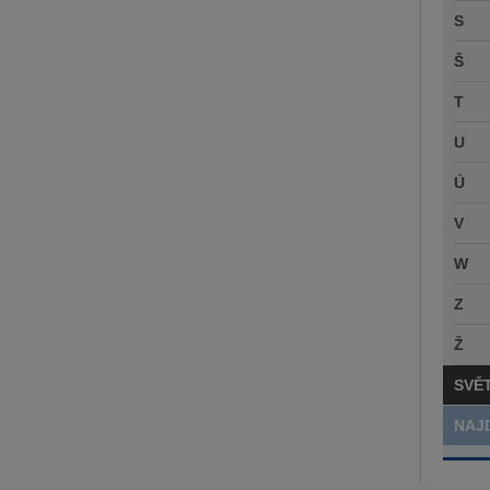
S
Š
T
U
Ú
V
W
Z
Ž
SVĚ
NAJ