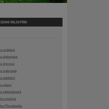
CEDNÍ REJSTŘÍK
ka ozdobná
a dodomská
a límcová
a malovaná
a pobřežní
a stepní
a turkestánská
ka písečná
ka Převalského