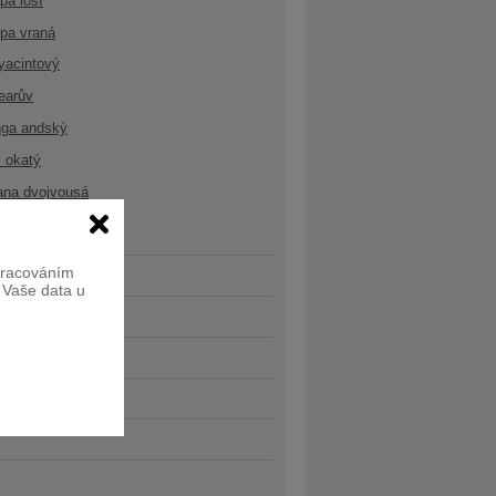
opa losí
opa vraná
yacintový
earův
nga andský
 okatý
ana dvojvousá
zpracováním
e Vaše data u