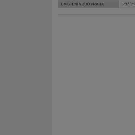
UMÍSTĚNÍ V ZOO PRAHA
Ptačí m