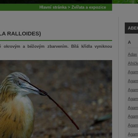
Hlavní stránka
>
Zvířata a expozice
ABE
A RALLOIDES)
A
 okrovým a béžovým zbarvením. Bílá křídla vyniknou
Adax
Afrič
Agam
Agam
Agam
Agam
Agam
Agam
Agam
Agam