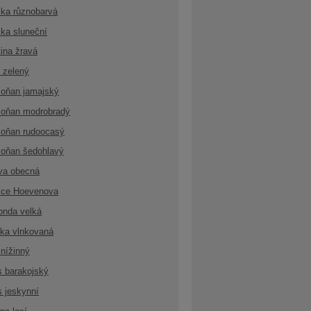
ka různobarvá
ka sluneční
ina žravá
 zelený
oňan jamajský
oňan modrobradý
oňan rudoocasý
oňan šedohlavý
va obecná
ice Hoevenova
onda velká
ka vlnkovaná
nížinný
s barakojský
s jeskynní