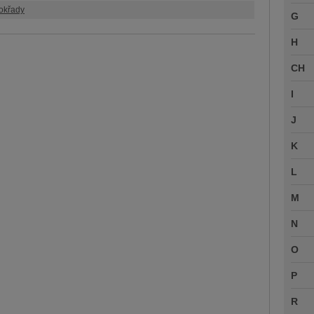
okřady
G
H
CH
I
J
K
L
M
N
O
P
R