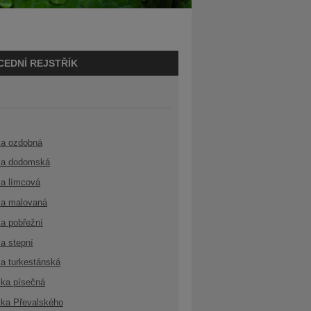
CEDNÍ REJSTŘÍK
ka ozdobná
a dodomská
a límcová
a malovaná
a pobřežní
a stepní
a turkestánská
ka písečná
ka Převalského