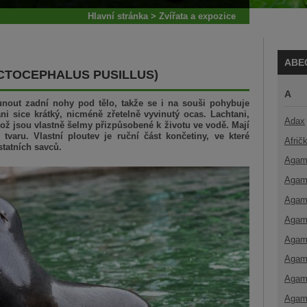
Hlavní stránka
>
Zvířata a expozice
ABE
CTOCEPHALUS PUSILLUS)
A
unout zadní nohy pod tělo, takže se i na souši pohybuje
i sice krátký, nicméně zřetelně vyvinutý ocas. Lachtani,
Adax
což jsou vlastně šelmy přizpůsobené k životu ve vodě. Mají
 tvaru. Vlastní ploutev je ruční část končetiny, ve které
Afrič
statních savců.
Agam
Agam
Agam
Agam
Agam
Agam
Agam
Agam