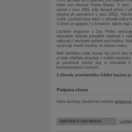
První lachtani se v pražské zoo objevili v r
které zoo věnoval Vlasta Burian. V roce 1
nastal v roce 1991, kdy dorazili přímo z př
(uhynul při povodních v roce 2002). Všichn
cvičit. Lachtani jsou totiž i v přírodě velic
Cvičení je spojeno i s krmením, takže mají c
Lachtaní expozice v Zoo Praha navozuje 
obyvatele můžete pohodlně sledovat z vel
nabízející nevšední pohled pod hladinu. Vod
využívají menší bazény se slanou vodou.
Malí lachtánci však musejí být první dva 
si tedy mláďata zkoušejí v malém bazénku a
je povahově trochu jiný a chovatelé 
komentovaných cvičení!
Z důvodu pravidelného čištění bazénu je
Podpora chovu
Naše lachtany jihoafrické můžete
adoptovat
UMÍSTĚNÍ V ZOO PRAHA
Lachtan