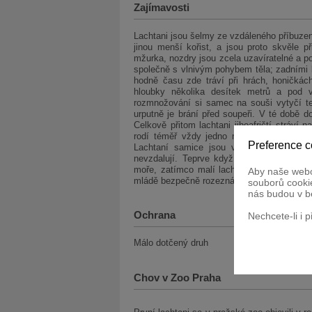
Zajímavosti
Lachtani jsou šelmy ze vzdáleného příbuzen
jinou menší kořist, a jsou proto skvěle 
mžurka, nozdry jsou zcela uzavíratelné a p
společně s vlnivým pohybem těla; zadními k
hodně času zde tráví při hrách, honičkác
hloubky několika desítek metrů a pod 
rozmnožování si samec na souši vytyčí ter
urputně je brání před soupeři. V té době 
Celkově přitom lachtani jihoafričtí stráví
rodí téměř vždy jedno mládě. Dvojčata js
Preference c
Lachtaní samice jsou velmi starostlivé
nevzdalují. Teprve když mláďata trochu z
moře, zatímco malí lachtani zůstávají na 
Aby naše webo
mládě bezpečně rozezná mezi desítkami ost
souborů cookie
nás budou v b
Ochrana
Nechcete-li i 
Málo dotčený druh
Chov v Zoo Praha