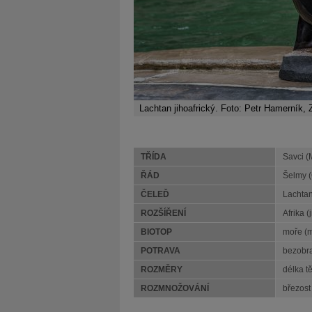
Lachtan jihoafrický. Foto: Petr Hamerník,
TŘÍDA
Savci 
ŘÁD
Šelmy (
ČELEĎ
Lachtan
ROZŠÍŘENÍ
Afrika (j
BIOTOP
moře (m
POTRAVA
bezobrat
ROZMĚRY
délka t
ROZMNOŽOVÁNÍ
březost