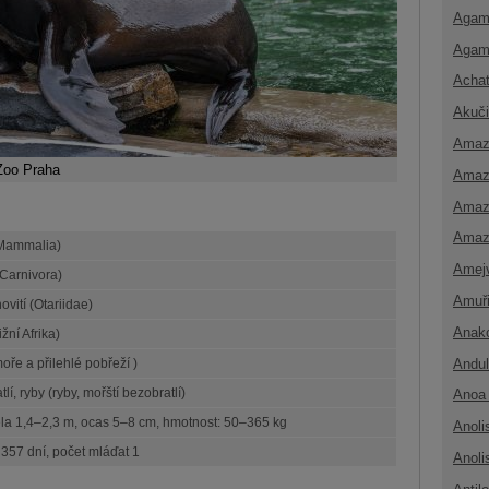
Agam
Agam
Achat
Akuči
Amaz
 Zoo Praha
Amaz
Amaz
Amaz
(Mammalia)
Amej
Carnivora)
Amuř
ovití (Otariidae)
Anak
ižní Afrika)
Andul
oře a přilehlé pobřeží )
lí, ryby (ryby, mořští bezobratlí)
Anoa 
ěla 1,4–2,3 m, ocas 5–8 cm, hmotnost: 50–365 kg
Anoli
 357 dní, počet mláďat 1
Anoli