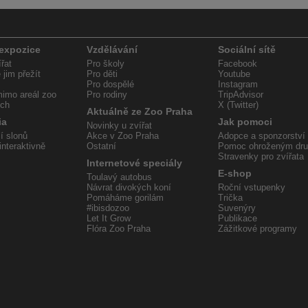
 expozice
Vzdělávání
Sociální sítě
řat
Pro školy
Facebook
jim přežít
Pro děti
Youtube
Pro dospělé
Instagram
imo areál zoo
Pro rodiny
TripAdvisor
ech
X (Twitter)
Aktuálně ze Zoo Praha
ia
Jak pomoci
Novinky u zvířat
í slonů
Akce v Zoo Praha
Adopce a sponzorství
interaktivně
Ostatní
Pomoc ohroženým dr
Stravenky pro zvířata
Internetové speciály
E-shop
Toulavý autobus
Návrat divokých koní
Roční vstupenky
Pomáháme gorilám
Trička
#ibisdozoo
Suvenýry
Let It Grow
Publikace
Flóra Zoo Praha
Zážitkové programy