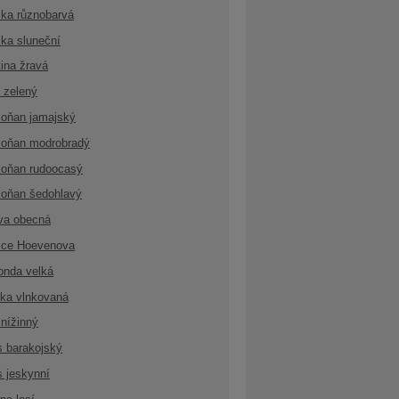
ka různobarvá
ka sluneční
ina žravá
 zelený
oňan jamajský
oňan modrobradý
oňan rudoocasý
oňan šedohlavý
va obecná
ice Hoevenova
onda velká
ka vlnkovaná
nížinný
s barakojský
s jeskynní