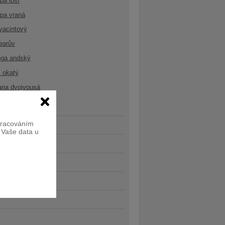
opa losí
opa vraná
yacintový
earův
nga andský
 okatý
ana dvojvousá
zpracováním
e Vaše data u