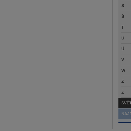
S
Š
T
U
Ú
V
W
Z
Ž
SVĚ
NAJ