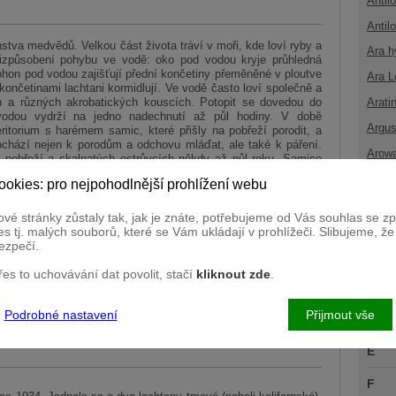
Antil
Antil
stva medvědů. Velkou část života tráví v moři, kde loví ryby a
Ara h
přizpůsobení pohybu ve vodě: oko pod vodou kryje průhledná
ohon pod vodou zajišťují přední končetiny přeměněné v ploutve
Ara L
ončetinami lachtani kormidlují. Ve vodě často loví společně a
h a různých akrobatických kouscích. Potopit se dovedou do
Arati
vodou vydrží na jedno nadechnutí až půl hodiny. V době
Argus
itorium s harémem samic, které přišly na pobřeží porodit, a
dochází nejen k porodům a odchovu mláďat, ale také k páření.
Arow
 na pobřeží a skalnatých ostrůvcích někdy až půl roku. Samice
ou velmi vzácná a obvykle nemají velkou naději na přežití.
ookies: pro nejpohodlnější prohlížení webu
 matky, které se v prvních dnech od svého potomka téměř
B
esílí, vydávají se samice na stále delší lovecké výpravy na
břehu v jakýchsi školkách. Když se samice vrátí z lovu, své
vé stránky zůstaly tak, jak je znáte, potřebujeme od Vás souhlas se 
C
atních podle hlasu a pachu.
s tj. malých souborů, které se Vám ukládají v prohlížeči. Slibujeme, ž
ezpečí.
Č
přes to uchovávání dat povolit, stačí
kliknout zde
.
D
Podrobné nastavení
Přijmout vše
Ď
E
F