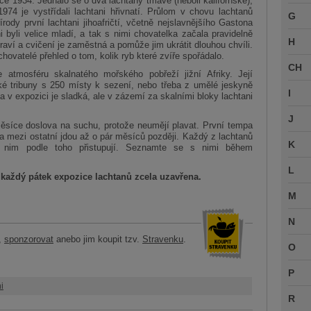
oce 1934. Jednalo se o dva lachtany tmavé (neboli kalifornské),
974 je vystřídali lachtani hřivnatí. Průlom v chovu lachtanů
G
írody první lachtani jihoafričtí, včetně nejslavnějšího Gastona
i byli velice mladí, a tak s nimi chovatelka začala pravidelně
H
e hraví a cvičení je zaměstná a pomůže jim ukrátit dlouhou chvíli.
hovatelé přehled o tom, kolik ryb které zvíře spořádalo.
CH
atmosféru skalnatého mořského pobřeží jižní Afriky. Její
ké tribuny s 250 místy k sezení, nebo třeba z umělé jeskyně
I
a v expozici je sladká, ale v zázemí za skalními bloky lachtani
J
měsíce doslova na suchu, protože neumějí plavat. První tempa
 mezi ostatní jdou až o pár měsíců později. Každý z lachtanů
K
k nim podle toho přistupují. Seznamte se s nimi během
L
 každý pátek expozice lachtanů zcela uzavřena.
M
N
,
sponzorovat
anebo jim koupit tzv.
Stravenku
.
O
P
i
R