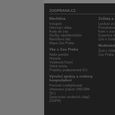
ZOOPRAHA.CZ
Návštěva
Zvířata a
Vstupné
Lexikon zví
Otevírací doba
Pomáháme 
Kudy do zoo
Kam v zoo
Služby návštěvníkům
Expozice m
Návštěvní řád
Zoo v čísl
Mapa Zoo Praha
Multiméd
Vše o Zoo Praha
Živě z Údol
Naše poslání
Zoo Praha 
Historie
Výběrová řízení
Volná místa
Projekty podporované EU
Výroční zprávy a rozbory
hospodaření
Povinně zveřejňované
informace (zákon 106/1999
Sb.)
Zpracování osobních údajů
(GDPR)