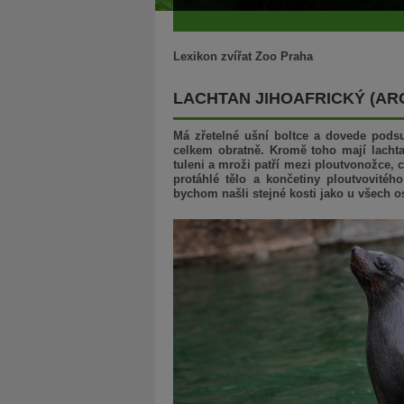
Lexikon zvířat Zoo Praha
LACHTAN JIHOAFRICKÝ (AR
Má zřetelné ušní boltce a dovede pods
celkem obratně. Kromě toho mají lachtan
tuleni a mroži patří mezi ploutvonožce, 
protáhlé tělo a končetiny ploutvovitého
bychom našli stejné kosti jako u všech o