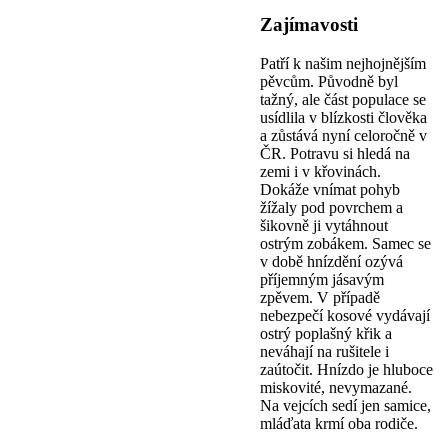
Zajímavosti
Patří k našim nejhojnějším
pěvcům. Původně byl
tažný, ale část populace se
usídlila v blízkosti člověka
a zůstává nyní celoročně v
ČR. Potravu si hledá na
zemi i v křovinách.
Dokáže vnímat pohyb
žížaly pod povrchem a
šikovně ji vytáhnout
ostrým zobákem. Samec se
v době hnízdění ozývá
příjemným jásavým
zpěvem. V případě
nebezpečí kosové vydávají
ostrý poplašný křik a
neváhají na rušitele i
zaútočit. Hnízdo je hluboce
miskovité, nevymazané.
Na vejcích sedí jen samice,
mláďata krmí oba rodiče.