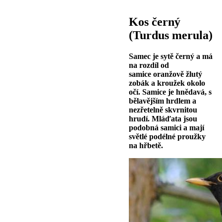
Kos černý
(Turdus merula)
Samec je sytě černý a má
na rozdíl od
samice oranžově žlutý
zobák a kroužek okolo
očí. Samice je hnědavá, s
bělavějším hrdlem a
nezřetelně skvrnitou
hrudí. Mláďata jsou
podobná samici a mají
světlé podélné proužky
na hřbetě.