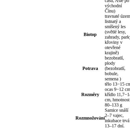
části, Asie po
východní
Čínu)
travnaté územ
listnatý a
smíšený les
(světlé lesy,
Biotop
zahrady, park
křoviny v
otevřené
krajině)
bezobratlí,
plody
Potrava
(bezobratlí,
bobule,
semena )
tělo 13−15 c
ocas 9−12 cm
Rozměry
křídlo 11,7−1
cm, hmotnost
80–133 g
Samice snáší
2–7 vajec,
Rozmnožování
inkubace trvá
13–17 dní.