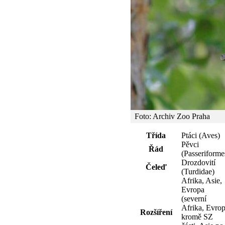
Foto: Archiv Zoo Praha
Třída
Ptáci (Aves)
Pěvci
Řád
(Passeriforme
Drozdovití
Čeleď
(Turdidae)
Afrika, Asie,
Evropa
(severní
Afrika, Evro
Rozšíření
kromě SZ