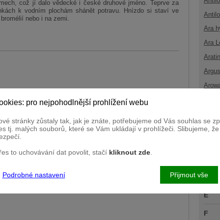
Antil
omech, což jí dalo vědecké i české druhové jméno. Teprve za
nkách k vodním plochám shánět potravu. Hnízdo si staví ve
Antil
 bromélií nebo i na zemi.
Ara h
Ara L
Arati
Argus
Arow
ookies: pro nejpohodlnější prohlížení webu
B
vé stránky zůstaly tak, jak je znáte, potřebujeme od Vás souhlas se 
C
s tj. malých souborů, které se Vám ukládají v prohlížeči. Slibujeme, ž
okřady
ezpečí.
Č
přes to uchovávání dat povolit, stačí
kliknout zde
.
D
Podrobné nastavení
Přijmout vše
Ď
E
F