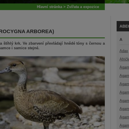
Hlavní stránka
>
Zvířata a expozice
ABE
DROCYGNA ARBOREA)
A
štíhlý krk. Ve zbarvení převládají hnědé tóny s černou a
samce i samice stejné.
Adax
Afrič
Agam
Agam
Agam
Agam
Agam
Agam
Agam
Agam