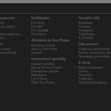
 expozice
Vzdělávání
Sociální sítě
řat
Pro školy
Facebook
jim přežít
Pro děti
Youtube
Pro dospělé
Instagram
imo areál zoo
Pro rodiny
TripAdvisor
ech
X (Twitter)
Aktuálně ze Zoo Praha
ia
Jak pomoci
Novinky u zvířat
í slonů
Akce v Zoo Praha
Adopce a sponzorství
interaktivně
Ostatní
Pomoc ohroženým dr
Stravenky pro zvířata
Internetové speciály
E-shop
Toulavý autobus
Návrat divokých koní
Roční vstupenky
Pomáháme gorilám
Trička
#ibisdozoo
Suvenýry
Let It Grow
Publikace
Flóra Zoo Praha
Zážitkové programy