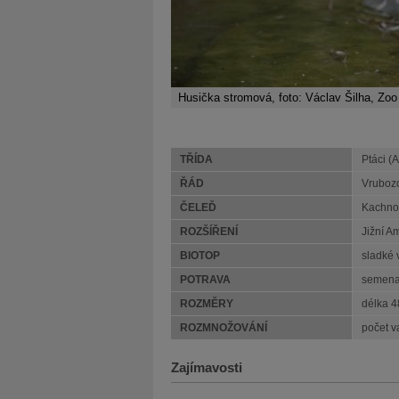
Husička stromová, foto: Václav Šilha, Zoo
TŘÍDA
Ptáci (
ŘÁD
Vrubozo
ČELEĎ
Kachnov
ROZŠÍŘENÍ
Jižní A
BIOTOP
sladké 
POTRAVA
semena,
ROZMĚRY
délka 4
ROZMNOŽOVÁNÍ
počet v
Zajímavosti