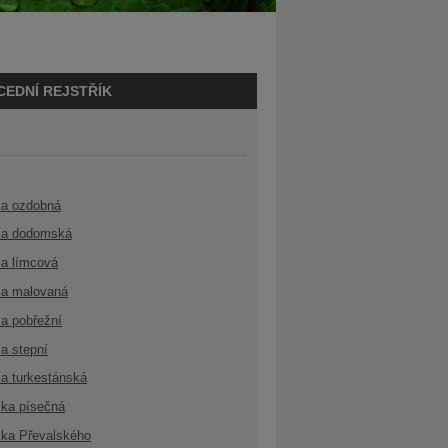
CEDNÍ REJSTŘÍK
ka ozdobná
a dodomská
a límcová
a malovaná
a pobřežní
a stepní
a turkestánská
ka písečná
ka Převalského