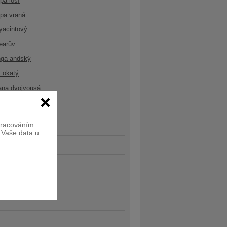
opa losí
opa vraná
yacintový
earův
nga andský
 okatý
ana dvojvousá
zpracováním
e Vaše data u