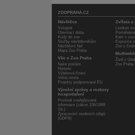
ZOOPRAHA.CZ
Návštěva
Zvířata a
Vstupné
Lexikon zví
Otevírací doba
Pomáháme 
Kudy do zoo
Kam v zoo
Služby návštěvníkům
Expozice m
Návštěvní řád
Zoo v čísl
Mapa Zoo Praha
Multiméd
Vše o Zoo Praha
Živě z Údol
Naše poslání
Zoo Praha 
Historie
Výběrová řízení
Volná místa
Projekty podporované EU
Výroční zprávy a rozbory
hospodaření
Povinně zveřejňované
informace (zákon 106/1999
Sb.)
Zpracování osobních údajů
(GDPR)