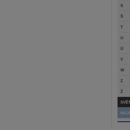
S
Š
T
U
Ú
V
W
Z
Ž
SVĚ
NAJ