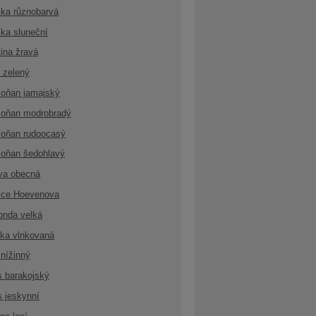
ka různobarvá
ka sluneční
ina žravá
 zelený
oňan jamajský
oňan modrobradý
oňan rudoocasý
oňan šedohlavý
va obecná
ice Hoevenova
onda velká
ka vlnkovaná
nížinný
s barakojský
s jeskynní