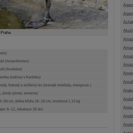
Agam
Agam
Achat
Akuči
 Praha
Amaz
Amaz
Aves)
Amaz
bí (Anseriformes)
Amaz
ití (Anatidae)
Amej
merika (ostrovy v Karibiku)
Amuř
vody, listnatý a smíšený les (lesnaté mokřady, mangrove )
Anak
 plody (plody, semena)
Andul
8–58 cm, délka křídla 26–29 cm, hmotnost 1,15 kg
Anoa 
ajec 6–12, inkubace 30 dní
Anoli
Anoli