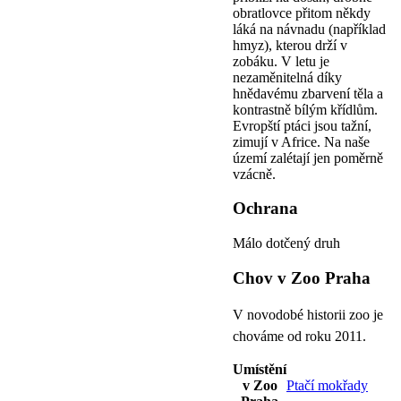
obratlovce přitom někdy
láká na návnadu (například
hmyz), kterou drží v
zobáku. V letu je
nezaměnitelná díky
hnědavému zbarvení těla a
kontrastně bílým křídlům.
Evropští ptáci jsou tažní,
zimují v Africe. Na naše
území zalétají jen poměrně
vzácně.
Ochrana
Málo dotčený druh
Chov v Zoo Praha
V novodobé historii zoo je
chováme od roku 2011.
Umístění
v Zoo
Ptačí mokřady