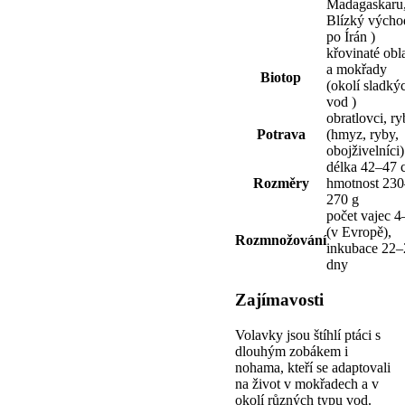
Madagaskaru
Blízký výcho
po Írán )
křovinaté obla
a mokřady
Biotop
(okolí sladký
vod )
obratlovci, r
Potrava
(hmyz, ryby,
obojživelníci)
délka 42–47 
Rozměry
hmotnost 230
270 g
počet vajec 4
(v Evropě),
Rozmnožování
inkubace 22–
dny
Zajímavosti
Volavky jsou štíhlí ptáci s
dlouhým zobákem i
nohama, kteří se adaptovali
na život v mokřadech a v
okolí různých typu vod.