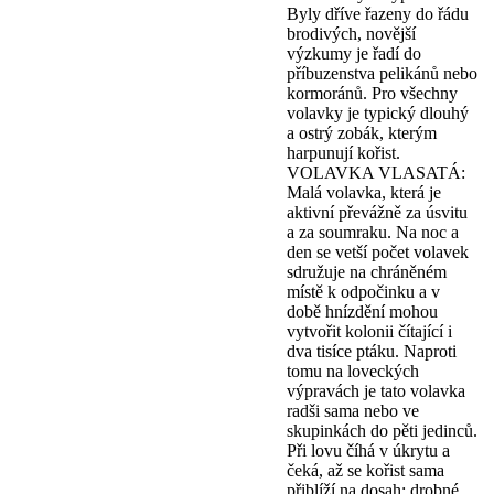
Byly dříve řazeny do řádu
brodivých, novější
výzkumy je řadí do
příbuzenstva pelikánů nebo
kormoránů. Pro všechny
volavky je typický dlouhý
a ostrý zobák, kterým
harpunují kořist.
VOLAVKA VLASATÁ:
Malá volavka, která je
aktivní převážně za úsvitu
a za soumraku. Na noc a
den se vetší počet volavek
sdružuje na chráněném
místě k odpočinku a v
době hnízdění mohou
vytvořit kolonii čítající i
dva tisíce ptáku. Naproti
tomu na loveckých
výpravách je tato volavka
radši sama nebo ve
skupinkách do pěti jedinců.
Při lovu číhá v úkrytu a
čeká, až se kořist sama
přiblíží na dosah; drobné