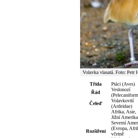
Volavka vlasatá. Foto: Petr
Třída
Ptáci (Aves)
Veslonozí
Řád
(Pelecaniform
Volavkovití
Čeleď
(Ardeidae)
Afrika, Asie,
Jižní Amerika
Severní Amer
(Evropa, Afri
Rozšíření
včetně