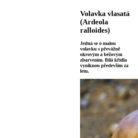
Volavka vlasatá
(Ardeola
ralloides)
Jedná se o malou
volavku s převážně
okrovým a béžovým
zbarvením. Bílá křídla
vyniknou především za
letu.