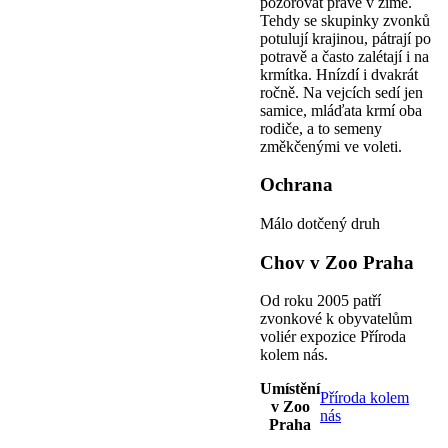
pozorovat právě v zimě.
Tehdy se skupinky zvonků
potulují krajinou, pátrají po
potravě a často zalétají i na
krmítka. Hnízdí i dvakrát
ročně. Na vejcích sedí jen
samice, mláďata krmí oba
rodiče, a to semeny
změkčenými ve voleti.
Ochrana
Málo dotčený druh
Chov v Zoo Praha
Od roku 2005 patří
zvonkové k obyvatelům
voliér expozice Příroda
kolem nás.
Umístění
Příroda kolem
v Zoo
nás
Praha