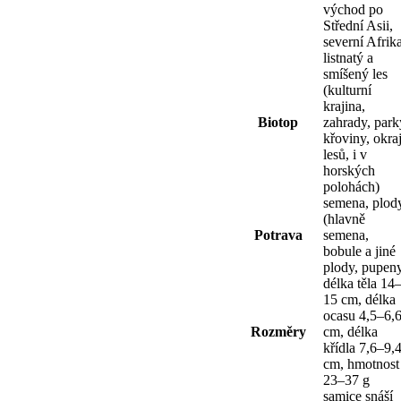
východ po
Střední Asii,
severní Afrik
listnatý a
smíšený les
(kulturní
krajina,
Biotop
zahrady, park
křoviny, okra
lesů, i v
horských
polohách)
semena, plod
(hlavně
Potrava
semena,
bobule a jiné
plody, pupen
délka těla 14
15 cm, délka
ocasu 4,5–6,
Rozměry
cm, délka
křídla 7,6–9,
cm, hmotnost
23–37 g
samice snáší