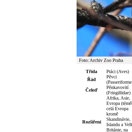
Foto: Archiv Zoo Praha
Třída
Ptáci (Aves)
Pěvci
Řád
(Passeriforme
Pěnkavovití
Čeleď
(Fringillidae)
Afrika, Asie,
Evropa (témě
celá Evropa
kromě
Skandinávie,
Rozšíření
Islandu a Vel
Británie, na