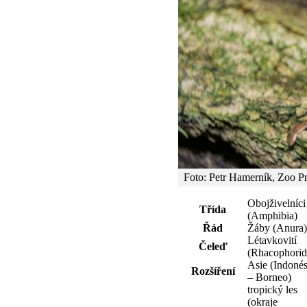
Foto: Petr Hamerník, Zoo P
Obojživelníci
Třída
(Amphibia)
Řád
Žáby (Anura)
Létavkovití
Čeleď
(Rhacophorid
Asie (Indonés
Rozšíření
– Borneo)
tropický les
(okraje