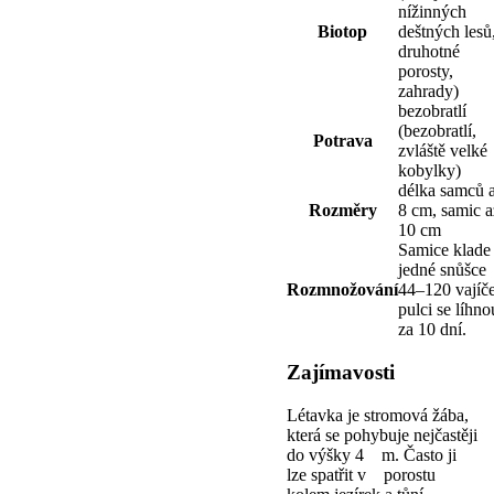
nížinných
Biotop
deštných lesů
druhotné
porosty,
zahrady)
bezobratlí
(bezobratlí,
Potrava
zvláště velké
kobylky)
délka samců 
Rozměry
8 cm, samic a
10 cm
Samice klade
jedné snůšce
Rozmnožování
44–120 vajíč
pulci se líhno
za 10 dní.
Zajímavosti
Létavka je stromová žába,
která se pohybuje nejčastěji
do výšky 4 m. Často ji
lze spatřit v porostu