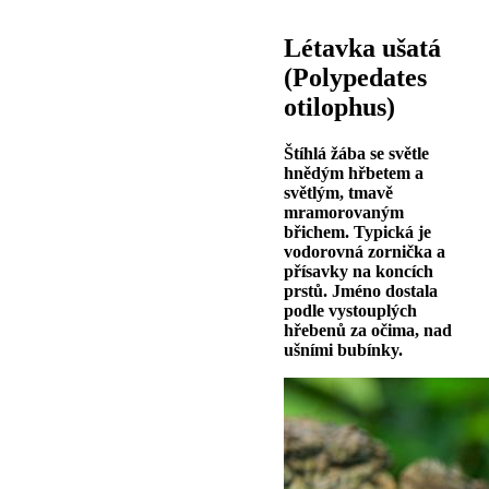
Létavka ušatá
(Polypedates
otilophus)
Štíhlá žába se světle
hnědým hřbetem a
světlým, tmavě
mramorovaným
břichem. Typická je
vodorovná zornička a
přísavky na koncích
prstů. Jméno dostala
podle vystouplých
hřebenů za očima, nad
ušními bubínky.