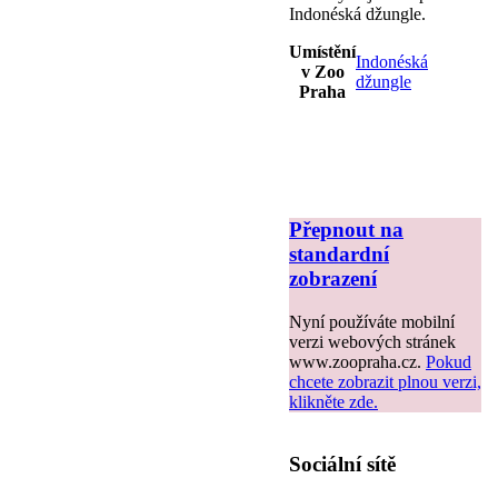
Indonéská džungle.
Umístění
Indonéská
v Zoo
džungle
Praha
Přepnout na
standardní
zobrazení
Nyní používáte mobilní
verzi webových stránek
www.zoopraha.cz.
Pokud
chcete zobrazit plnou verzi,
klikněte zde.
Sociální sítě