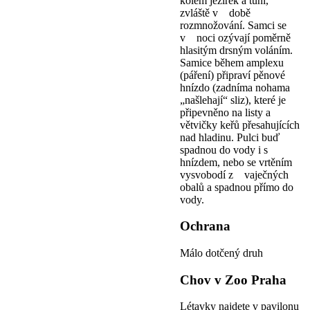
kolem jezírek a tůní,
zvláště v době
rozmnožování. Samci se
v noci ozývají poměrně
hlasitým drsným voláním.
Samice během amplexu
(páření) připraví pěnové
hnízdo (zadníma nohama
„našlehají“ sliz), které je
připevněno na listy a
větvičky keřů přesahujících
nad hladinu. Pulci buď
spadnou do vody i s
hnízdem, nebo se vrtěním
vysvobodí z vaječných
obalů a spadnou přímo do
vody.
Ochrana
Málo dotčený druh
Chov v Zoo Praha
Létavky najdete v pavilonu