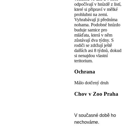
odpočívají v hnízdě z listí,
které si připraví v mělké
prohlubni na zemi.
Vyhrabávají ji předníma
nohama. Podobné hnízdo
buduje samice pro
mláďata, která v něm
zůstávají dva týdny. S
rodiči se zdržují ještě
dalších asi 8 týdnů, dokud
si nenajdou vlastní
teritorium.
Ochrana
Málo dotčený druh
Chov v Zoo Praha
V současné době ho
nechováme.