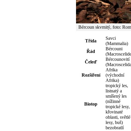
Bércoun skvrnitý, foto: Ro
Savci
Třída
(Mammalia)
Bércouni
Řád
(Macroscelid
Bércounovití
Čeleď
(Macroscelid
Afrika
Rozšíření
(východní
Afrika)
tropický les,
listnatý a
smíšený les
(nížinné
Biotop
tropické lesy,
křovinaté
oblasti, světlé
lesy, buš)
bezobratlí