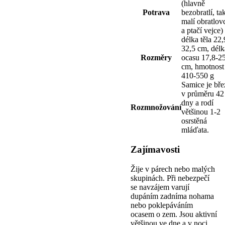
(hlavně
Potrava
bezobratlí, ta
malí obratlov
a ptačí vejce)
délka těla 22,
32,5 cm, délk
Rozměry
ocasu 17,8-2
cm, hmotnost
410-550 g
Samice je bře
v průměru 42
dny a rodí
Rozmnožování
většinou 1-2
osrstěná
mláďata.
Zajímavosti
Žije v párech nebo malých
skupinách. Při nebezpečí
se navzájem varují
dupáním zadníma nohama
nebo poklepáváním
ocasem o zem. Jsou aktivní
většinou ve dne a v noci