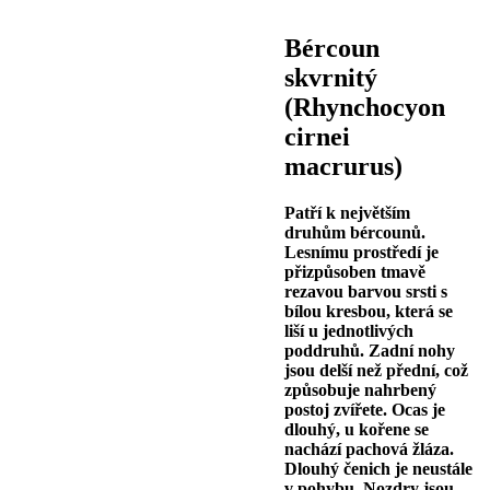
Bércoun
skvrnitý
(Rhynchocyon
cirnei
macrurus)
Patří k největším
druhům bércounů.
Lesnímu prostředí je
přizpůsoben tmavě
rezavou barvou srsti s
bílou kresbou, která se
liší u jednotlivých
poddruhů. Zadní nohy
jsou delší než přední, což
způsobuje nahrbený
postoj zvířete. Ocas je
dlouhý, u kořene se
nachází pachová žláza.
Dlouhý čenich je neustále
v pohybu. Nozdry jsou