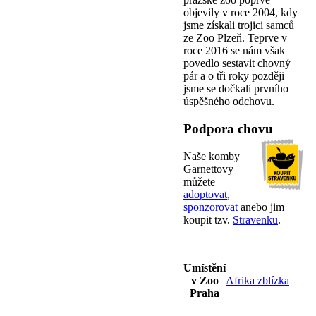
objevily v roce 2004, kdy
jsme získali trojici samců
ze Zoo Plzeň. Teprve v
roce 2016 se nám však
povedlo sestavit chovný
pár a o tři roky později
jsme se dočkali prvního
úspěšného odchovu.
Podpora chovu
Naše komby
Garnettovy
můžete
adoptovat
,
sponzorovat
anebo jim
koupit tzv.
Stravenku
.
Umístění
v Zoo
Afrika zblízka
Praha