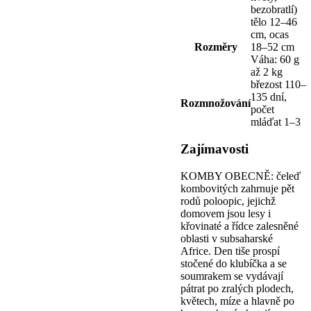
bezobratlí)
tělo 12–46
cm, ocas
Rozměry
18–52 cm
Váha: 60 g
až 2 kg
březost 110–
135 dní,
Rozmnožování
počet
mláďat 1–3
Zajímavosti
KOMBY OBECNĚ: čeleď
kombovitých zahrnuje pět
rodů poloopic, jejichž
domovem jsou lesy i
křovinaté a řídce zalesněné
oblasti v subsaharské
Africe. Den tiše prospí
stočené do klubíčka a se
soumrakem se vydávají
pátrat po zralých plodech,
květech, míze a hlavně po