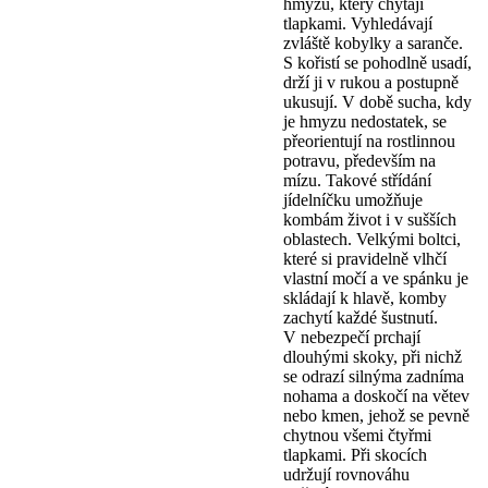
hmyzu, který chytají
tlapkami. Vyhledávají
zvláště kobylky a saranče.
S kořistí se pohodlně usadí,
drží ji v rukou a postupně
ukusují. V době sucha, kdy
je hmyzu nedostatek, se
přeorientují na rostlinnou
potravu, především na
mízu. Takové střídání
jídelníčku umožňuje
kombám život i v sušších
oblastech. Velkými boltci,
které si pravidelně vlhčí
vlastní močí a ve spánku je
skládají k hlavě, komby
zachytí každé šustnutí.
V nebezpečí prchají
dlouhými skoky, při nichž
se odrazí silnýma zadníma
nohama a doskočí na větev
nebo kmen, jehož se pevně
chytnou všemi čtyřmi
tlapkami. Při skocích
udržují rovnováhu