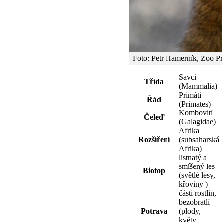
Foto: Petr Hamerník, Zoo P
Savci
Třída
(Mammalia)
Primáti
Řád
(Primates)
Kombovití
Čeleď
(Galagidae)
Afrika
Rozšíření
(subsaharská
Afrika)
listnatý a
smíšený les
Biotop
(světlé lesy,
křoviny )
části rostlin,
bezobratlí
Potrava
(plody,
květy,