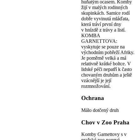
huňatým ocasem. Komby
žijí v malých rodinných
skupinkách. Samice rodí
dobře vyvinutá mláďata,
která tráví první dny
v hnízdě z trávy a listí.
KOMBA
GARNETTOVA:
vyskytuje se pouze na
východním pobřeží Afriky.
Je poměrně velká a má
relativně krátké boltce. V
lidské péči nepatří k často
chovaným druhům a ještě
vzácnější je její
rozmnožování.
Ochrana
Málo dotčený druh
Chov v Zoo Praha
Komby Garnettovy s v
pražské zoo poprvé