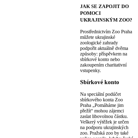
JAK SE ZAPOJIT DO
POMOCI
UKRAJINSKÝM ZOO?
Prostřednictvím Zoo Praha
můžete ukrajinské
zoologické zahrady
podpořit aktuálně dvěma
způsoby: příspěvkem na
sbírkové konto nebo
zakoupením charitativní
vstupenky.
Sbírkové konto
Na speciální podúčet
sbírkového konta Zoo
Praha „Pomáháme jim
přežít“ mohou zájemci
zaslat libovolnou částku.
Veškerý výtěžek je určen
na podporu ukrajinských
zoo. Pražská zoo by také