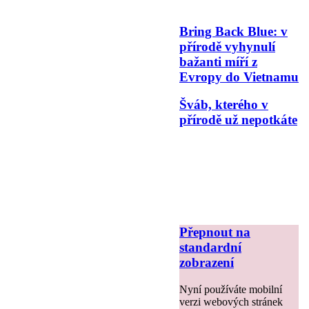
Bring Back Blue: v
přírodě vyhynulí
bažanti míří z
Evropy do Vietnamu
Šváb, kterého v
přírodě už nepotkáte
Přepnout na
standardní
zobrazení
Nyní používáte mobilní
verzi webových stránek