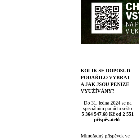
KOLIK SE DOPOSUD
PODAŘILO VYBRAT
A JAK JSOU PENÍZE
VYUŽÍVÁNY?
Do 31. ledna 2024 se na
speciálním podúčtu sešlo
5 364 547,68 Kč od 2 551
přispěvatelů
.
Mimořádný příspěvek ve