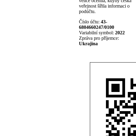
velice ocenila, kdyby česká
veřejnost šířila informaci o
podúčtu.
Číslo účtu:
43-
6804660247/0100
Variabilní symbol:
2022
Zpráva pro příjemce:
Ukrajina