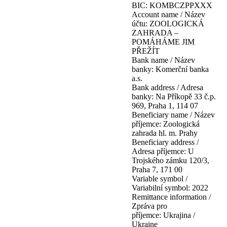
BIC: KOMBCZPPXXX
Account name / Název
účtu: ZOOLOGICKÁ
ZAHRADA –
POMÁHÁME JIM
PŘEŽÍT
Bank name / Název
banky: Komerční banka
a.s.
Bank address / Adresa
banky: Na Příkopě 33 č.p.
969, Praha 1, 114 07
Beneficiary name / Název
příjemce: Zoologická
zahrada hl. m. Prahy
Beneficiary address /
Adresa příjemce: U
Trojského zámku 120/3,
Praha 7, 171 00
Variable symbol /
Variabilní symbol: 2022
Remittance information /
Zpráva pro
příjemce: Ukrajina /
Ukraine