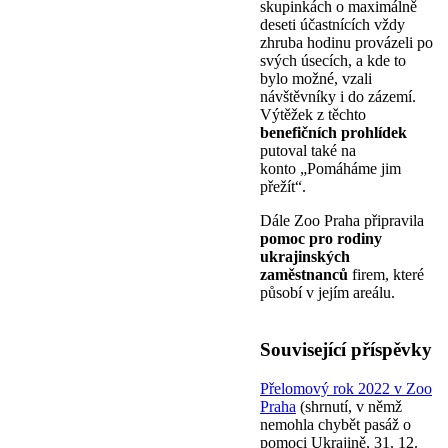
skupinkách o maximálně
deseti účastnících vždy
zhruba hodinu provázeli po
svých úsecích, a kde to
bylo možné, vzali
návštěvníky i do zázemí.
Výtěžek z těchto
benefičních prohlídek
putoval také na
konto „Pomáháme jim
přežít“.
Dále Zoo Praha připravila
pomoc pro rodiny
ukrajinských
zaměstnanců
firem, které
působí v jejím areálu.
Související příspěvky
Přelomový rok 2022 v Zoo
Praha
(shrnutí, v němž
nemohla chybět pasáž o
pomoci Ukrajině, 31. 12.