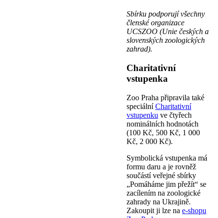
Sbírku podporují všechny
členské organizace
UCSZOO (Unie českých a
slovenských zoologických
zahrad).
Charitativní
vstupenka
Zoo Praha připravila také
speciální
Charitativní
vstupenku
ve čtyřech
nominálních hodnotách
(100 Kč, 500 Kč, 1 000
Kč, 2 000 Kč).
Symbolická vstupenka má
formu daru a je rovněž
součástí veřejné sbírky
„Pomáháme jim přežít“ se
zacílením na zoologické
zahrady na Ukrajině.
Zakoupit ji lze na
e-shopu