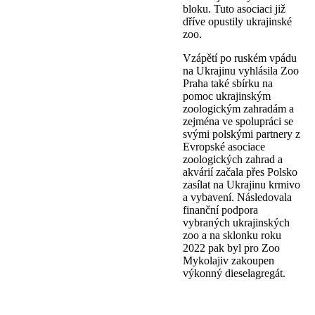
bloku. Tuto asociaci již
dříve opustily ukrajinské
zoo.
Vzápětí po ruském vpádu
na Ukrajinu vyhlásila Zoo
Praha také sbírku na
pomoc ukrajinským
zoologickým zahradám a
zejména ve spolupráci se
svými polskými partnery z
Evropské asociace
zoologických zahrad a
akvárií začala přes Polsko
zasílat na Ukrajinu krmivo
a vybavení. Následovala
finanční podpora
vybraných ukrajinských
zoo a na sklonku roku
2022 pak byl pro Zoo
Mykolajiv zakoupen
výkonný dieselagregát.