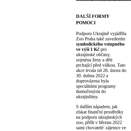
DALŠÍ FORMY
POMOCI
Podporu Ukrajině vyjádřila
Zoo Praha také zavedením
symbolického vstupného
ve výši 1 Kč
pro
ukrajinské občany,
zejména ženy a děti
prchající před válkou. Tato
akce trvala od 28. února do
30. dubna 2022 a
doprovázena byla
speciálními programy
tlumočenými do
ukrajinštiny.
S dalším nápadem, jak
získat finanční prostředky
na podporu ukrajinských
zoo, přišli v březnu 2022
sami chovatelé: zájemce ve