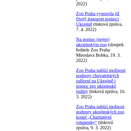
2022)
Zoo Praha vypravila již
čtvrtý transport pomoci
Ukrajině
(tisková zpráva,
7. 4. 2022)
Na pomoc (nejen)
ukrajinským zoo
(sloupek
ředitele Zoo Praha
Miroslava Bobka, 19. 3.
2022)
Zoo Praha nabízí možnosti
podpory chovatelských
zařízení na Ukrajině i
pomoc pro ukrajinské
rodiny
(tisková zpráva, 16.
3. 2022)
Zoo Praha nabízí možnost
podpory ukrajinských zoo
koupí „Charitativní
vstupenky“
(tisková
zpráva, 9. 3. 2022)