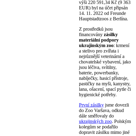
výši 220 591,34 Kč (9 363
EUR) byl na účet připsán
14. 11. 2022 od Freunde
Hauptstadtzoos z Berlína.
Z prostředků jsou
financovány
zásilky
materiální podpory
ukrajinským zoo
: krmení
a stelivo pro zvířata i
nejrůznější veterinární a
chovatelské vybavení, jako
jsou léčiva, svítilny,
baterie, powerbanky,
nabíječky, hasicí přístroje,
pastičky na myši, kanystry,
lana, ošacení, spací pytle či
hygienické potřeby.
První zásilky
jsme dovezli
do Zoo Varšava, odkud
dále směřovaly do
ukrajinských zoo
. Polským
kolegům se podařilo
dopravit zásilku mimo jiné