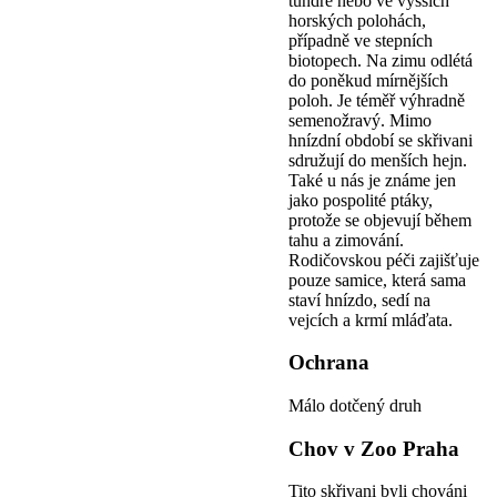
tundře nebo ve vyšších
horských polohách,
případně ve stepních
biotopech. Na zimu odlétá
do poněkud mírnějších
poloh. Je téměř výhradně
semenožravý. Mimo
hnízdní období se skřivani
sdružují do menších hejn.
Také u nás je známe jen
jako pospolité ptáky,
protože se objevují během
tahu a zimování.
Rodičovskou péči zajišťuje
pouze samice, která sama
staví hnízdo, sedí na
vejcích a krmí mláďata.
Ochrana
Málo dotčený druh
Chov v Zoo Praha
Tito skřivani byli chováni