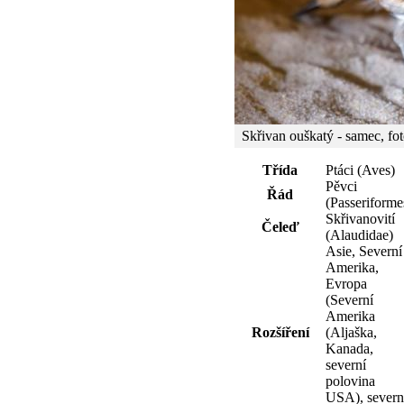
Skřivan ouškatý - samec, fo
Třída
Ptáci (Aves)
Pěvci
Řád
(Passeriforme
Skřivanovití
Čeleď
(Alaudidae)
Asie, Severní
Amerika,
Evropa
(Severní
Amerika
Rozšíření
(Aljaška,
Kanada,
severní
polovina
USA), severn