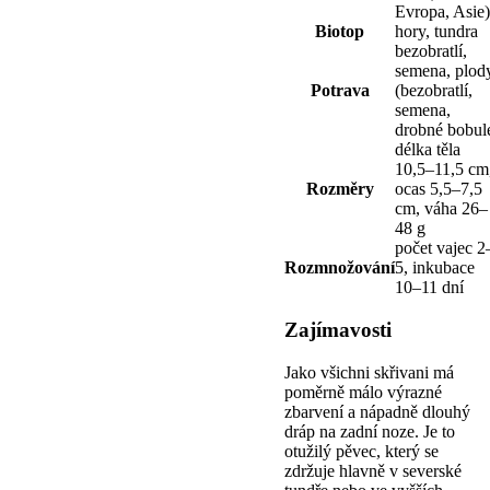
Evropa, Asie)
Biotop
hory, tundra
bezobratlí,
semena, plod
Potrava
(bezobratlí,
semena,
drobné bobul
délka těla
10,5–11,5 cm
Rozměry
ocas 5,5–7,5
cm, váha 26–
48 g
počet vajec 2
Rozmnožování
5, inkubace
10–11 dní
Zajímavosti
Jako všichni skřivani má
poměrně málo výrazné
zbarvení a nápadně dlouhý
dráp na zadní noze. Je to
otužilý pěvec, který se
zdržuje hlavně v severské