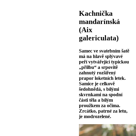
Kachnička
mandarínská
(Aix
galericulata)
Samec ve svatebním šatě
má na hlavě splývavé
peří vytvářející typickou
„přilbu“ a srpovitě
zahnutý rozšířený
prapor loketních letek.
Samice je celkově
šedohnědá, s bílými
skvrnkami na spodní
části těla a bílým
proužkem za očima.
Zrcátko, patrné za letu,
je modrozelené.