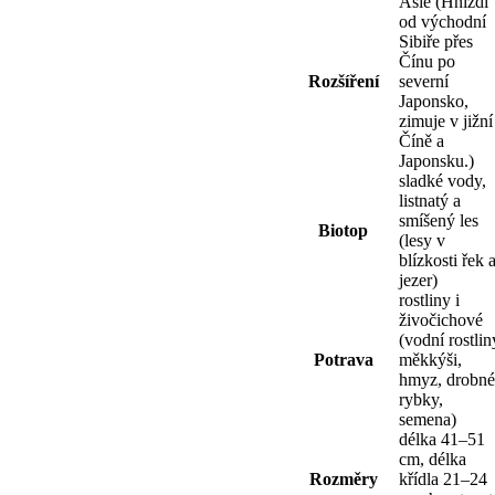
Asie (Hnízdí
od východní
Sibiře přes
Čínu po
Rozšíření
severní
Japonsko,
zimuje v jižní
Číně a
Japonsku.)
sladké vody,
listnatý a
smíšený les
Biotop
(lesy v
blízkosti řek 
jezer)
rostliny i
živočichové
(vodní rostlin
Potrava
měkkýši,
hmyz, drobné
rybky,
semena)
délka 41–51
cm, délka
Rozměry
křídla 21–24