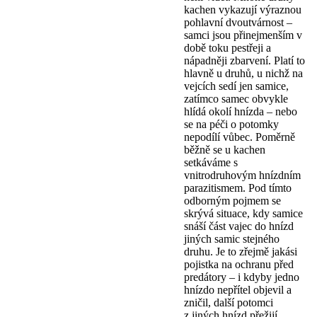
kachen vykazují výraznou
pohlavní dvoutvárnost –
samci jsou přinejmenším v
době toku pestřeji a
nápadněji zbarvení. Platí to
hlavně u druhů, u nichž na
vejcích sedí jen samice,
zatímco samec obvykle
hlídá okolí hnízda – nebo
se na péči o potomky
nepodílí vůbec. Poměrně
běžně se u kachen
setkáváme s
vnitrodruhovým hnízdním
parazitismem. Pod tímto
odborným pojmem se
skrývá situace, kdy samice
snáší část vajec do hnízd
jiných samic stejného
druhu. Je to zřejmě jakási
pojistka na ochranu před
predátory – i kdyby jedno
hnízdo nepřítel objevil a
zničil, další potomci
z jiných hnízd přežijí.