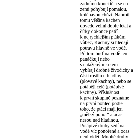
zadnímu konci těla se na
zemi pohybují pomalou,
kolébavou chůzí. Naproti
tomu většina kachen
dovede velmi dobře létat a
čírky dokonce patří
k nejrychlejším ptákům
vůbec, Kachny si hledají
potravu hlavně ve vodě.
Při tom buď na vodě jen
panáčkují nebo
s nataženým krkem
vybírají drobné živočichy a
části rostlin u hladiny
(plovavé kachny), nebo se
potápějí celé (potápivé
kachny). Příslušnost
k první skupině poznáme
na první pohled podle
toho, že ptáci mají jen
„mělký ponor“ a ocas
nesou nad hladinou.
Potápivé druhy sedí na
vodě víc ponořené a ocas
není vidět. Mnohé druhy