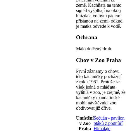
země. Kachňata na tento
signál vyšplhají na okraj
hnízda a volným pádem
přistanou na zemi, odkud
je matka odvede k vodě.
Ochrana
Málo dotčený druh
Chov v Zoo Praha
První záznamy o chovu
této kachničky pocházejí
z roku 1981. Protože se
však jedná o mláďata
vylíhlá v zoo, je zřejmé, že
kachničky mandarínské
mohli návštěvníci zoo
obdivovat již dříve.
Umístění
Sečuán - pavilon
v Zoo
ptáků z podhůří
Praha
Himálaje