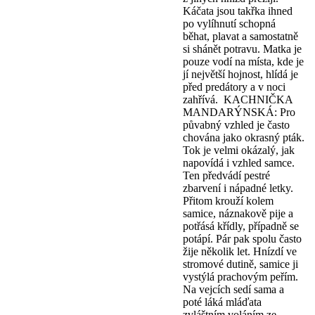
Káčata jsou takřka ihned
po vylíhnutí schopná
běhat, plavat a samostatně
si shánět potravu. Matka je
pouze vodí na místa, kde je
jí největší hojnost, hlídá je
před predátory a v noci
zahřívá. KACHNIČKA
MANDARÝNSKÁ: Pro
půvabný vzhled je často
chována jako okrasný pták.
Tok je velmi okázalý, jak
napovídá i vzhled samce.
Ten předvádí pestré
zbarvení i nápadné letky.
Přitom krouží kolem
samice, náznakově pije a
potřásá křídly, případně se
potápí. Pár pak spolu často
žije několik let. Hnízdí ve
stromové dutině, samice ji
vystýlá prachovým peřím.
Na vejcích sedí sama a
poté láká mláďata
zvláštním voláním ze