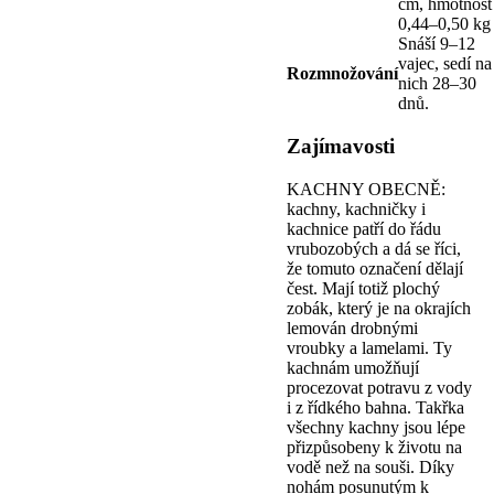
cm, hmotnost
0,44–0,50 kg
Snáší 9–12
vajec, sedí na
Rozmnožování
nich 28–30
dnů.
Zajímavosti
KACHNY OBECNĚ:
kachny, kachničky i
kachnice patří do řádu
vrubozobých a dá se říci,
že tomuto označení dělají
čest. Mají totiž plochý
zobák, který je na okrajích
lemován drobnými
vroubky a lamelami. Ty
kachnám umožňují
procezovat potravu z vody
i z řídkého bahna. Takřka
všechny kachny jsou lépe
přizpůsobeny k životu na
vodě než na souši. Díky
nohám posunutým k