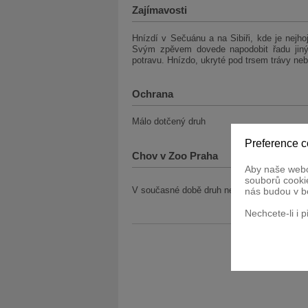
Zajímavosti
Hnízdí v Sečuánu a na Sibiři, kde je nejho
Svým zpěvem dovede napodobit řadu jinýc
potravu. Hnízdo, ukryté pod trsem trávy neb
Ochrana
Málo dotčený druh
Preference c
Chov v Zoo Praha
Aby naše webo
souborů cookie
V současné době druh nechováme.
nás budou v b
Nechcete-li i 