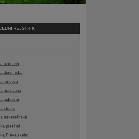
CEDNÍ REJSTŘÍK
ka ozdobná
a dodomská
a límcová
a malovaná
a pobřežní
a stepní
a turkestánská
ka písečná
ka Převalského