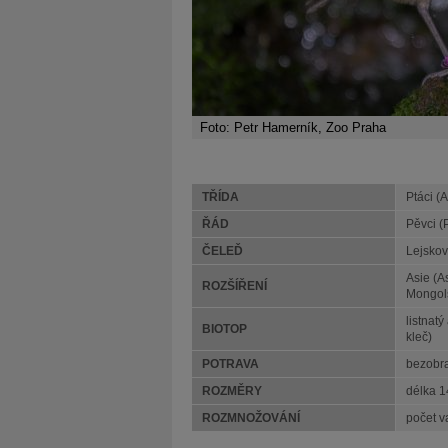
Foto: Petr Hamerník, Zoo Praha
TŘÍDA
Ptáci (
ŘÁD
Pěvci (
ČELEĎ
Lejskov
Asie (A
ROZŠÍŘENÍ
Mongolsk
listnat
BIOTOP
kleč)
POTRAVA
bezobra
ROZMĚRY
délka 1
ROZMNOŽOVÁNÍ
počet v