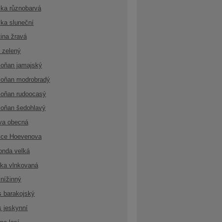
ka různobarvá
ka sluneční
ina žravá
 zelený
oňan jamajský
oňan modrobradý
oňan rudoocasý
oňan šedohlavý
va obecná
ice Hoevenova
onda velká
ka vlnkovaná
nížinný
s barakojský
s jeskynní