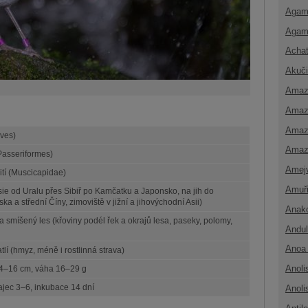
Agam
Agam
Achat
Akuči
Amaz
Amaz
Amaz
Aves)
Amaz
Passeriformes)
Amej
ití (Muscicapidae)
Amuř
sie od Uralu přes Sibiř po Kamčatku a Japonsko, na jih do
a a střední Číny, zimoviště v jižní a jihovýchodní Asii)
Anak
ý a smíšený les (křoviny podél řek a okrajů lesa, paseky, polomy,
Andul
Anoa 
tlí (hmyz, méně i rostlinná strava)
Anoli
4–16 cm, váha 16–29 g
Anoli
ajec 3–6, inkubace 14 dní