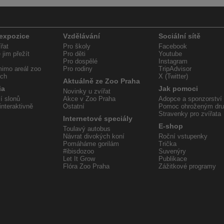
 expozice
Vzdělávání
Sociální sítě
řat
Pro školy
Facebook
jim přežít
Pro děti
Youtube
Pro dospělé
Instagram
imo areál zoo
Pro rodiny
TripAdvisor
ech
X (Twitter)
Aktuálně ze Zoo Praha
ia
Jak pomoci
Novinky u zvířat
í slonů
Akce v Zoo Praha
Adopce a sponzorství
interaktivně
Ostatní
Pomoc ohroženým dr
Stravenky pro zvířata
Internetové speciály
E-shop
Toulavý autobus
Návrat divokých koní
Roční vstupenky
Pomáháme gorilám
Trička
#ibisdozoo
Suvenýry
Let It Grow
Publikace
Flóra Zoo Praha
Zážitkové programy