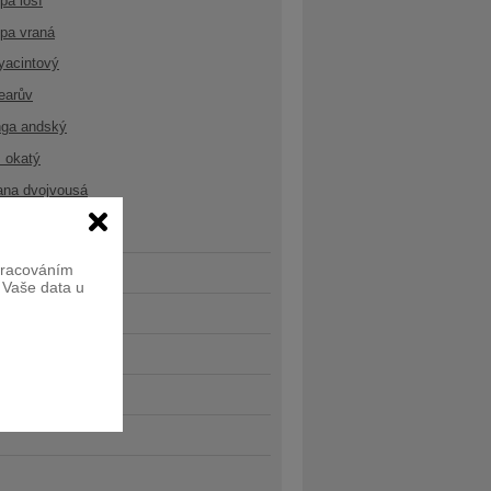
opa losí
opa vraná
yacintový
earův
nga andský
 okatý
ana dvojvousá
zpracováním
e Vaše data u