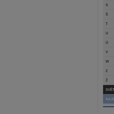
S
Š
T
U
Ú
V
W
Z
Ž
SVĚ
NAJ