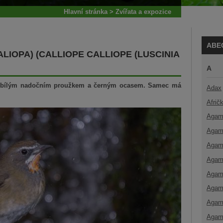
Hlavní stránka
>
Zvířata a expozice
ABE
ALIOPA) (CALLIOPE CALLIOPE (LUSCINIA
A
 bílým nadočním proužkem a černým ocasem. Samec má
Adax
Afrič
Agam
Agam
Agam
Agam
Agam
Agam
Agam
Agam