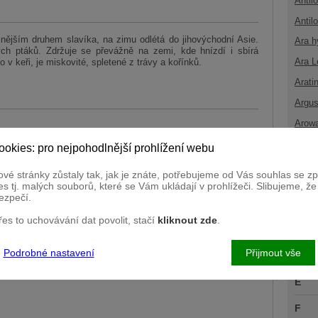
Antil
Antil
jnějším druhem slavíka, na zimu odlétá do jihovýchodní Asie.
Ara h
h ptáků. Zdržuje se převážně na zemi, kde hnízdí i sbírá
Ara L
o v keři, je miskovité, spletené z trávy a kořínků.
Arati
Argus
Arow
ookies: pro nejpohodlnější prohlížení webu
B
vé stránky zůstaly tak, jak je znáte, potřebujeme od Vás souhlas se 
C
s tj. malých souborů, které se Vám ukládají v prohlížeči. Slibujeme, ž
ezpečí.
Č
přes to uchovávání dat povolit, stačí
kliknout zde
.
D
Podrobné nastavení
Přijmout vše
Ď
E
F