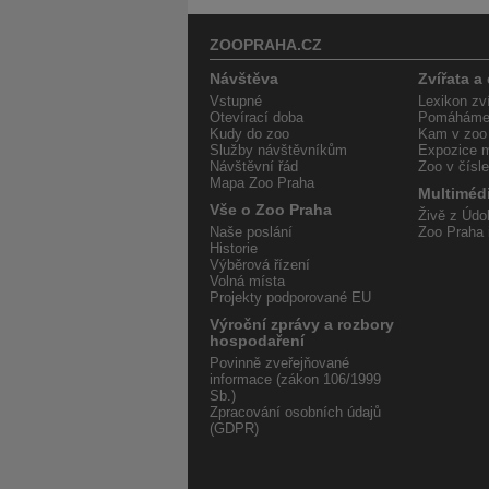
ZOOPRAHA.CZ
Návštěva
Zvířata a
Vstupné
Lexikon zví
Otevírací doba
Pomáháme 
Kudy do zoo
Kam v zoo
Služby návštěvníkům
Expozice m
Návštěvní řád
Zoo v čísl
Mapa Zoo Praha
Multiméd
Vše o Zoo Praha
Živě z Údol
Naše poslání
Zoo Praha 
Historie
Výběrová řízení
Volná místa
Projekty podporované EU
Výroční zprávy a rozbory
hospodaření
Povinně zveřejňované
informace (zákon 106/1999
Sb.)
Zpracování osobních údajů
(GDPR)