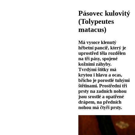
Pásovec kulovitý
(Tolypeutes
matacus)
Má vysoce klenutý
hřbetní pancíř, který je
uprostřed těla rozdělen
na tři pásy, spojené
kožními záhyby.
Tvrdými štítky má
krytou i hlavu a ocas,
břicho je porostlé tuhými
štětinami. Prostřední tři
prsty na zadních nohou
jsou srostlé a opatřené
drápem, na předních
nohou má čtyři prsty.