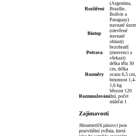
(Argentina,
Rozšíření
Brazílie,
Bolívie a
Paraguay)
travnaté územ
(otevřené
Biotop
travnaté
oblasti)
bezobratlí
Potrava
(mravenci a
všekazi)
délka těla 30
cm, délka
Rozměry
ocasu 6,5 cm,
hmotnost 1,4
1,6 kg
březost 120
Rozmnožování
dní, počet
mláďat 1
Zajímavosti
Jihoameričtí pásovci jsou
prazvláštní zvířata, která