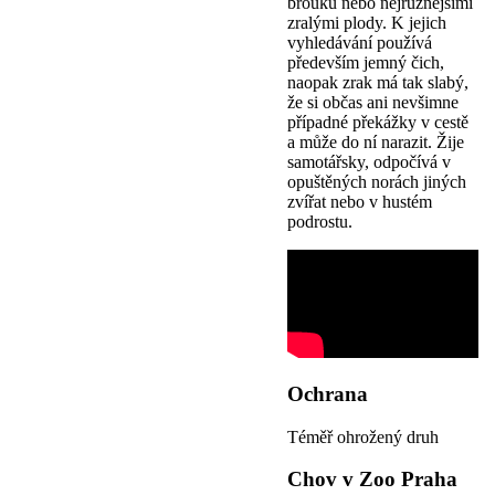
brouků nebo nejrůznějšími
zralými plody. K jejich
vyhledávání používá
především jemný čich,
naopak zrak má tak slabý,
že si občas ani nevšimne
případné překážky v cestě
a může do ní narazit. Žije
samotářsky, odpočívá v
opuštěných norách jiných
zvířat nebo v hustém
podrostu.
Ochrana
Téměř ohrožený druh
Chov v Zoo Praha