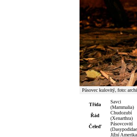
Pásovec kulovitý, foto: arc
Savci
Třída
(Mammalia)
Chudozubí
Řád
(Xenarthra)
Pásovcovití
Čeleď
(Dasypodidae
Jižní Amerika