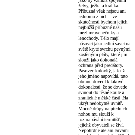
jako by vznikla spojením
želvy, ježka a králíka.
Příbuzná však nejsou ani
jednomu z nich – ve
skutečnosti bychom jejich
nejbližší příbuzné našli
mezi mravenečníky a
lenochody. Tělo mají
pásovci jako jediní savci na
světě kryté svrchu pevnými
kostěnými pláty, které jim
slouží jako dokonalá
ochrana před predátory.
Pásovec kulovitý, jak už
jeho jméno napovídá, tuto
obranu dovedl k takové
dokonalosti, že se dovede
svinout do těsné koule a
zranitelné měkké části těla
ukrýt nedobytně uvnitř.
Mocné drápy na předních
nohou mu slouží k
rozhrabávání termitišť,
jejichž obyvateli se živí.
Nepohrdne ale ani larvami