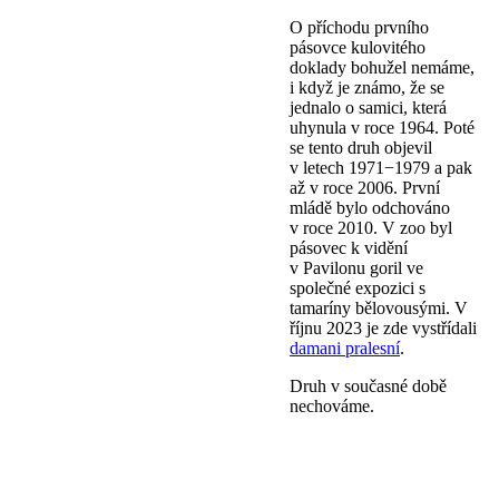
O příchodu prvního
pásovce kulovitého
doklady bohužel nemáme,
i když je známo, že se
jednalo o samici, která
uhynula v roce 1964. Poté
se tento druh objevil
v letech 1971−1979 a pak
až v roce 2006. První
mládě bylo odchováno
v roce 2010. V zoo byl
pásovec k vidění
v Pavilonu goril ve
společné expozici s
tamaríny bělovousými. V
říjnu 2023 je zde vystřídali
damani pralesní
.
Druh v současné době
nechováme.