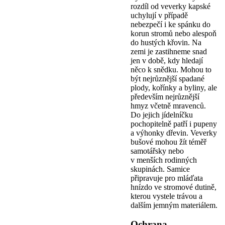
rozdíl od veverky kapské
uchylují v případě
nebezpečí i ke spánku do
korun stromů nebo alespoň
do hustých křovin. Na
zemi je zastihneme snad
jen v době, kdy hledají
něco k snědku. Mohou to
být nejrůznější spadané
plody, kořínky a byliny, ale
především nejrůznější
hmyz včetně mravenců.
Do jejich jídelníčku
pochopitelně patří i pupeny
a výhonky dřevin. Veverky
bušové mohou žít téměř
samotářsky nebo
v menších rodinných
skupinách. Samice
připravuje pro mláďata
hnízdo ve stromové dutině,
kterou vystele trávou a
dalším jemným materiálem.
Ochrana