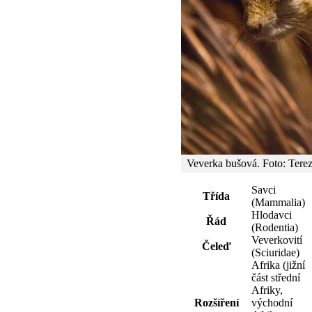
Veverka bušová. Foto: Tere
Savci
Třída
(Mammalia)
Hlodavci
Řád
(Rodentia)
Veverkovití
Čeleď
(Sciuridae)
Afrika (jižní
část střední
Afriky,
Rozšíření
východní