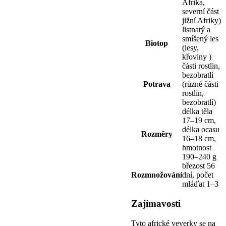
Afrika,
severní část
jižní Afriky)
listnatý a
smíšený les
Biotop
(lesy,
křoviny )
části rostlin,
bezobratlí
Potrava
(různé části
rostlin,
bezobratlí)
délka těla
17–19 cm,
délka ocasu
Rozměry
16–18 cm,
hmotnost
190–240 g
březost 56
Rozmnožování
dní, počet
mláďat 1–3
Zajímavosti
Tyto africké veverky se na