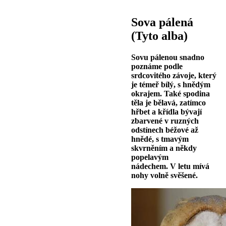
Sova pálená
(Tyto alba)
Sovu pálenou snadno
poznáme podle
srdcovitého závoje, který
je témeř bílý, s hnědým
okrajem. Také spodina
těla je bělavá, zatímco
hřbet a křídla bývají
zbarvené v ruzných
odstínech béžové až
hnědé, s tmavým
skvrněním a někdy
popelavým
nádechem. V letu mívá
nohy volně svěšené.