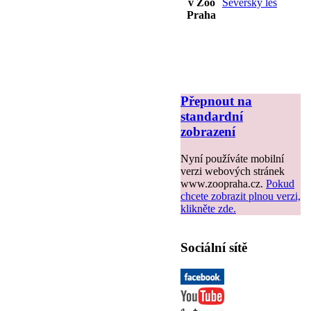
v Zoo
Severský les
Praha
Přepnout na
standardní
zobrazení
Nyní používáte mobilní
verzi webových stránek
www.zoopraha.cz.
Pokud
chcete zobrazit plnou verzi,
klikněte zde.
Sociální sítě