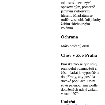
toku se samec ozývá
opakovaným, poměrně
jemným švitořivým
hlasem. Mláďatům se
rodiče zase ohlašují jakoby
žabím skřehotavým
voláním.
Ochrana
Málo dotčený druh
Chov v Zoo Praha
Pražské zoo se tyto sovy
pravidelně rozmnožují a
část mláďat je vypouštěna
do přírody, aby posílila
divoké populace. První
sovu pálenou jsme podle
doložených údajů získali
v roce 1979.
Umístění