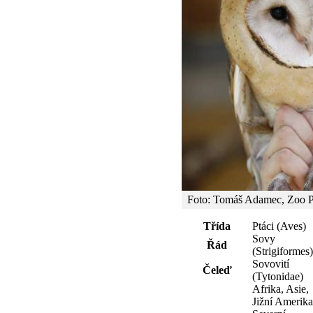
Foto: Tomáš Adamec, Zoo 
Třída
Ptáci (Aves)
Sovy
Řád
(Strigiformes)
Sovovití
Čeleď
(Tytonidae)
Afrika, Asie,
Jižní Amerika