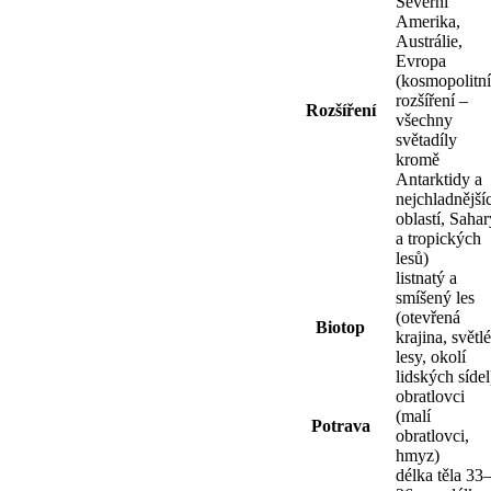
Severní
Amerika,
Austrálie,
Evropa
(kosmopolitní
rozšíření –
Rozšíření
všechny
světadíly
kromě
Antarktidy a
nejchladnější
oblastí, Sahar
a tropických
lesů)
listnatý a
smíšený les
(otevřená
Biotop
krajina, světlé
lesy, okolí
lidských sídel
obratlovci
(malí
Potrava
obratlovci,
hmyz)
délka těla 33