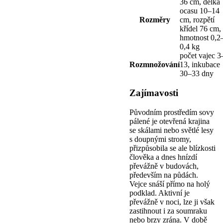
36 cm, délka
ocasu 10–14
Rozměry
cm, rozpětí
křídel 76 cm,
hmotnost 0,2
0,4 kg
počet vajec 3
Rozmnožování
13, inkubace
30–33 dny
Zajímavosti
Původním prostředím sovy
pálené je otevřená krajina
se skálami nebo světlé lesy
s doupnými stromy,
přizpůsobila se ale blízkosti
člověka a dnes hnízdí
převážně v budovách,
především na půdách.
Vejce snáší přímo na holý
podklad. Aktivní je
převážně v noci, lze ji však
zastihnout i za soumraku
nebo brzy zrána. V době