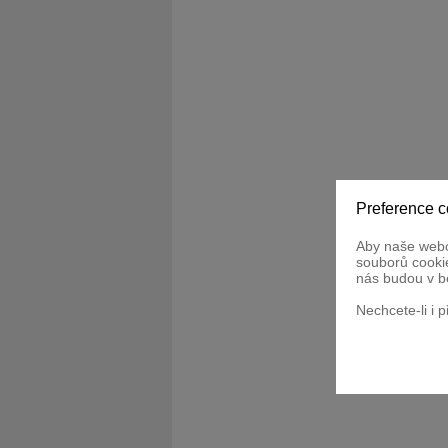
Preference c
Aby naše webo
souborů cookie
nás budou v b
Nechcete-li i 