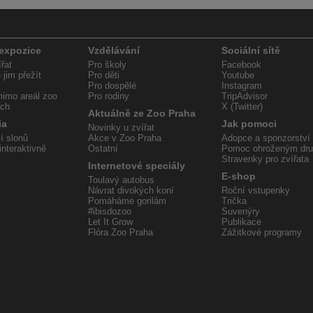
 expozice
Vzdělávání
Sociální sítě
řat
Pro školy
Facebook
jim přežít
Pro děti
Youtube
Pro dospělé
Instagram
imo areál zoo
Pro rodiny
TripAdvisor
ech
X (Twitter)
Aktuálně ze Zoo Praha
ia
Jak pomoci
Novinky u zvířat
í slonů
Akce v Zoo Praha
Adopce a sponzorství
interaktivně
Ostatní
Pomoc ohroženým dr
Stravenky pro zvířata
Internetové speciály
E-shop
Toulavý autobus
Návrat divokých koní
Roční vstupenky
Pomáháme gorilám
Trička
#ibisdozoo
Suvenýry
Let It Grow
Publikace
Flóra Zoo Praha
Zážitkové programy