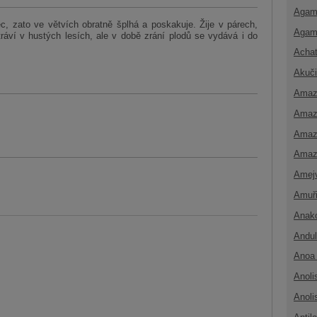
Agam
ec, zato ve větvích obratně šplhá a poskakuje. Žije v párech,
Agam
 tráví v hustých lesích, ale v době zrání plodů se vydává i do
Achat
Akuči
Amaz
Amaz
Amaz
Amaz
Amej
Amuř
Anak
Andul
Anoa 
Anoli
Anoli