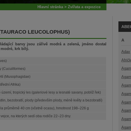
Hlavní stránka
>
Zvířata a expozice
ABE
(TAURACO LEUCOLOPHUS)
A
ládající barvy jsou zářivě modrá a zelená, jméno dostal
modré, krk bílý.
Adax
Afrič
Aves)
Agam
 (Cuculiformes)
Agam
ití (Musophagidae)
střední Afrika)
Agam
 území, tropický les (galeriové lesy a lesnaté savany, poblíž řek)
Agam
stlin, bezobratlí, plody (především plody, méně květy a bezobratlí)
Agam
ěla průměrně 40 cm (včetně ocasu), hmotnost 198–226 g
Agam
 vejce, na kterých sedí oba rodiče 22–23 dny.
Agam
Agam