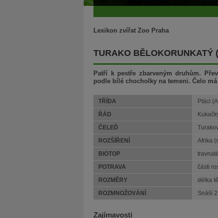
Lexikon zvířat Zoo Praha
TURAKO BĚLOKORUNKATÝ 
Patří k pestře zbarveným druhům. Přev
podle bílé chocholky na temeni. Čelo má 
TŘÍDA
Ptáci (
ŘÁD
Kukačky
ČELEĎ
Turakov
ROZŠÍŘENÍ
Afrika (
BIOTOP
travnaté
POTRAVA
části ro
ROZMĚRY
délka t
ROZMNOŽOVÁNÍ
Snáší 2
Zajímavosti