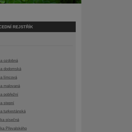
CEDNÍ REJSTŘÍK
ka ozdobná
a dodomská
a límcová
a malovaná
a pobřežní
a stepní
a turkestánská
ka písečná
ka Převalského