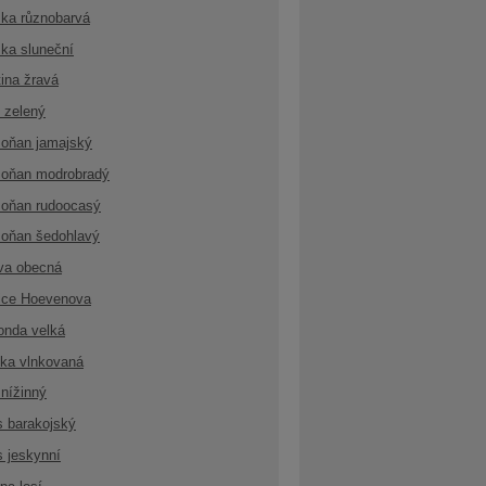
ka různobarvá
ka sluneční
ina žravá
 zelený
oňan jamajský
oňan modrobradý
oňan rudoocasý
oňan šedohlavý
va obecná
ice Hoevenova
onda velká
ka vlnkovaná
nížinný
s barakojský
s jeskynní