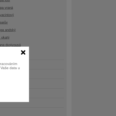
opa losí
opa vraná
yacintový
earův
nga andský
 okatý
ana dvojvousá
zpracováním
e Vaše data u