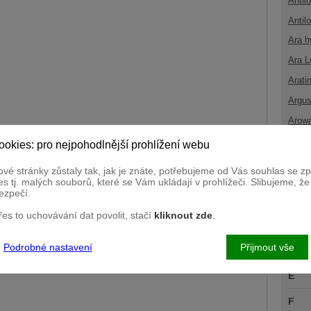
Antil
Antil
Ara h
Ara L
Arati
Argus
Arow
ookies: pro nejpohodlnější prohlížení webu
B
vé stránky zůstaly tak, jak je znáte, potřebujeme od Vás souhlas se 
C
s tj. malých souborů, které se Vám ukládají v prohlížeči. Slibujeme, ž
ezpečí.
Č
přes to uchovávání dat povolit, stačí
kliknout zde
.
D
Podrobné nastavení
Přijmout vše
Ď
E
F