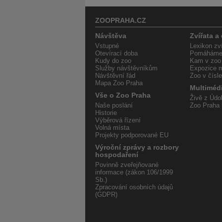
ZOOPRAHA.CZ
Návštěva
Zvířata a
Vstupné
Lexikon zví
Otevírací doba
Pomáháme 
Kudy do zoo
Kam v zoo
Služby návštěvníkům
Expozice m
Návštěvní řád
Zoo v čísl
Mapa Zoo Praha
Multiméd
Vše o Zoo Praha
Živě z Údol
Naše poslání
Zoo Praha 
Historie
Výběrová řízení
Volná místa
Projekty podporované EU
Výroční zprávy a rozbory
hospodaření
Povinně zveřejňované
informace (zákon 106/1999
Sb.)
Zpracování osobních údajů
(GDPR)