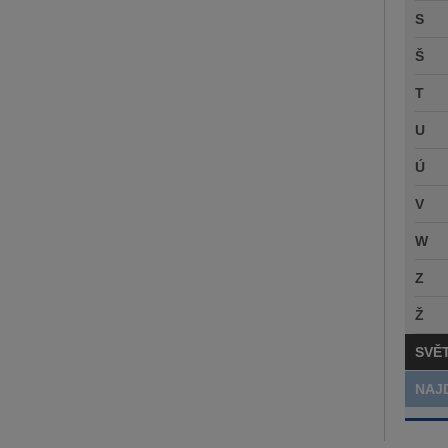
S
Š
T
U
Ú
V
W
Z
Ž
SVĚ
NAJ