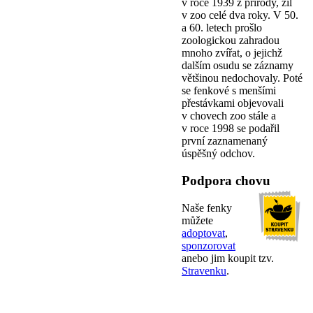
v roce 1939 z přírody, žil
v zoo celé dva roky. V 50.
a 60. letech prošlo
zoologickou zahradou
mnoho zvířat, o jejichž
dalším osudu se záznamy
většinou nedochovaly. Poté
se fenkové s menšími
přestávkami objevovali
v chovech zoo stále a
v roce 1998 se podařil
první zaznamenaný
úspěšný odchov.
Podpora chovu
Naše fenky
můžete
adoptovat
,
sponzorovat
anebo jim koupit tzv.
Stravenku
.