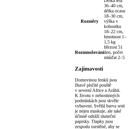
Délka těla
36–40 cm,
délka ocasu
18–30 cm,
Rozměry
výška v
kohoutku
18–22 cm,
hmotnost 1–
1,5 kg
březost 51
Rozmnožování
den, počet
mláďat 2–5
Zajímavosti
Domovinou fenků jsou
žhavé písčité pouště
v severní Africe a Arábii.
K životu v nehostinných
podmínkách jsou skvěle
vybaveni. Světlá barva srsti
je nejen maskuje, ale také
účinně odráží sluneční
paprsky. Tlapky jsou
zespodu osrstěné, aby se