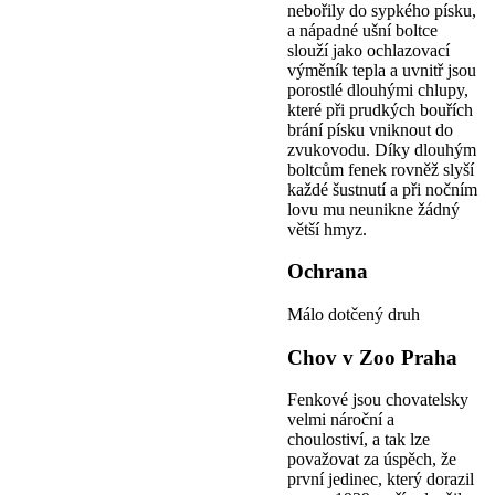
nebořily do sypkého písku,
a nápadné ušní boltce
slouží jako ochlazovací
výměník tepla a uvnitř jsou
porostlé dlouhými chlupy,
které při prudkých bouřích
brání písku vniknout do
zvukovodu. Díky dlouhým
boltcům fenek rovněž slyší
každé šustnutí a při nočním
lovu mu neunikne žádný
větší hmyz.
Ochrana
Málo dotčený druh
Chov v Zoo Praha
Fenkové jsou chovatelsky
velmi nároční a
choulostiví, a tak lze
považovat za úspěch, že
první jedinec, který dorazil