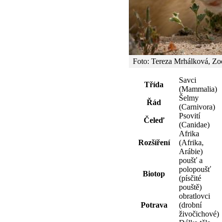
Foto: Tereza Mrhálková, Zo
Savci
Třída
(Mammalia)
Šelmy
Řád
(Carnivora)
Psovití
Čeleď
(Canidae)
Afrika
Rozšíření
(Afrika,
Arábie)
poušť a
polopoušť
Biotop
(písčité
pouště)
obratlovci
Potrava
(drobní
živočichové)