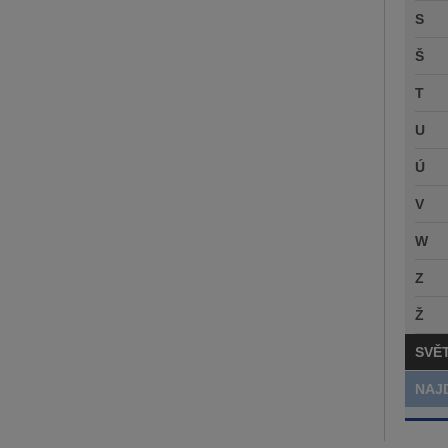
S
Š
T
U
Ú
V
W
Z
Ž
SVĚ
NAJ