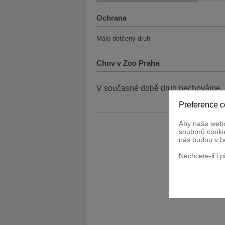
Ochrana
Málo dotčený druh
Chov v Zoo Praha
V současné době druh nechováme.
Preference c
Aby naše webo
souborů cookie
nás budou v b
Nechcete-li i 