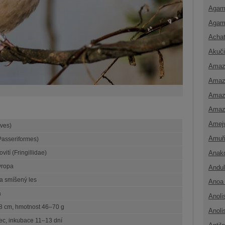
Agam
Agam
Achat
Akuči
Amaz
Amaz
Amaz
Amaz
Amej
Aves)
Amuř
Passeriformes)
Anak
ití (Fringillidae)
vropa
Andul
 a smíšený les
Anoa 
a
Anoli
8 cm, hmotnost 46–70 g
Anoli
ec, inkubace 11–13 dní