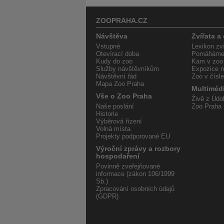
ZOOPRAHA.CZ
Návštěva
Zvířata a
Vstupné
Lexikon zví
Otevírací doba
Pomáháme 
Kudy do zoo
Kam v zoo
Služby návštěvníkům
Expozice m
Návštěvní řád
Zoo v čísl
Mapa Zoo Praha
Multiméd
Vše o Zoo Praha
Živě z Údol
Naše poslání
Zoo Praha 
Historie
Výběrová řízení
Volná místa
Projekty podporované EU
Výroční zprávy a rozbory
hospodaření
Povinně zveřejňované
informace (zákon 106/1999
Sb.)
Zpracování osobních údajů
(GDPR)