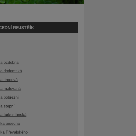
CEDNÍ REJSTŘÍK
ka ozdobná
a dodomská
a límcová
a malovaná
a pobřežní
a stepní
a turkestánská
ka písečná
ka Převalského