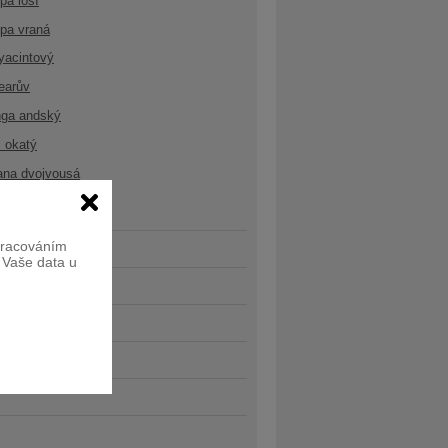
opa losí
opa vraná
yacintový
earův
nga andský
 okatý
ana dvojvousá
zpracováním
e Vaše data u