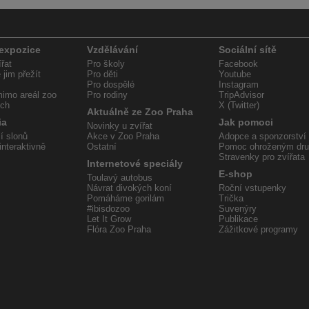
 expozice
Vzdělávání
Sociální sítě
řat
Pro školy
Facebook
jim přežít
Pro děti
Youtube
Pro dospělé
Instagram
imo areál zoo
Pro rodiny
TripAdvisor
ech
X (Twitter)
Aktuálně ze Zoo Praha
ia
Jak pomoci
Novinky u zvířat
í slonů
Akce v Zoo Praha
Adopce a sponzorství
interaktivně
Ostatní
Pomoc ohroženým dr
Stravenky pro zvířata
Internetové speciály
E-shop
Toulavý autobus
Návrat divokých koní
Roční vstupenky
Pomáháme gorilám
Trička
#ibisdozoo
Suvenýry
Let It Grow
Publikace
Flóra Zoo Praha
Zážitkové programy