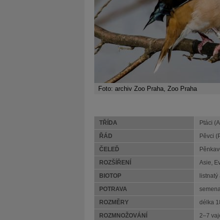
Foto: archiv Zoo Praha, Zoo Praha
TŘÍDA
Ptáci (
ŘÁD
Pěvci (
ČELEĎ
Pěnkavov
ROZŠÍŘENÍ
Asie, E
BIOTOP
listnatý
POTRAVA
semen
ROZMĚRY
délka 1
ROZMNOŽOVÁNÍ
2–7 vaj