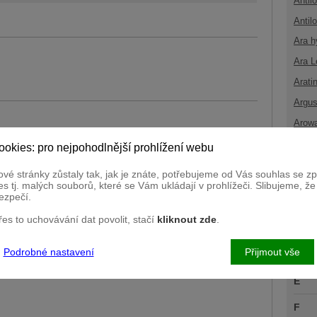
Antil
Antil
Ara h
Ara L
Arati
Argus
Arow
ookies: pro nejpohodlnější prohlížení webu
B
vé stránky zůstaly tak, jak je znáte, potřebujeme od Vás souhlas se 
C
s tj. malých souborů, které se Vám ukládají v prohlížeči. Slibujeme, ž
ezpečí.
Č
přes to uchovávání dat povolit, stačí
kliknout zde
.
D
Podrobné nastavení
Přijmout vše
Ď
E
F