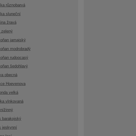
ka různobarvá
ka sluneční
ina žravá
 zelený
oňan jamajský
oňan modrobradý
oňan rudoocasý
oňan šedohlavý
va obecná
ice Hoevenova
onda velká
ka vlnkovaná
nížinný
s barakojský
s jeskynní