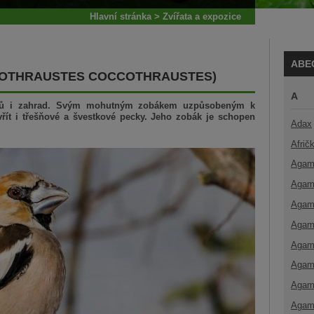
Hlavní stránka
>
Zvířata a expozice
ABE
COTHRAUSTES COCCOTHRAUSTES)
A
lesů i zahrad. Svým mohutným zobákem uzpůsobeným k
řít i třešňové a švestkové pecky. Jeho zobák je schopen
Adax
Afrič
Agam
Agam
Agam
Agam
Agam
Agam
Agam
Agam