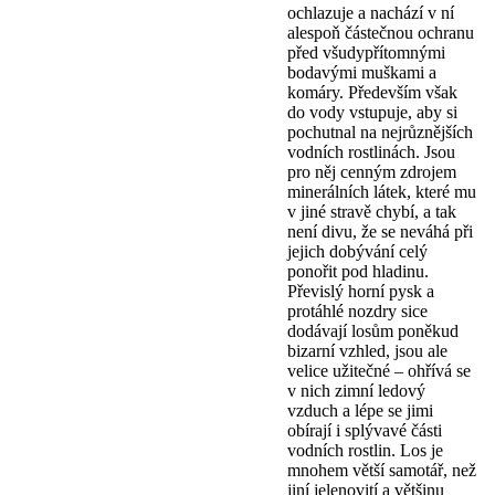
ochlazuje a nachází v ní
alespoň částečnou ochranu
před všudypřítomnými
bodavými muškami a
komáry. Především však
do vody vstupuje, aby si
pochutnal na nejrůznějších
vodních rostlinách. Jsou
pro něj cenným zdrojem
minerálních látek, které mu
v jiné stravě chybí, a tak
není divu, že se neváhá při
jejich dobývání celý
ponořit pod hladinu.
Převislý horní pysk a
protáhlé nozdry sice
dodávají losům poněkud
bizarní vzhled, jsou ale
velice užitečné – ohřívá se
v nich zimní ledový
vzduch a lépe se jimi
obírají i splývavé části
vodních rostlin. Los je
mnohem větší samotář, než
jiní jelenovití a většinu