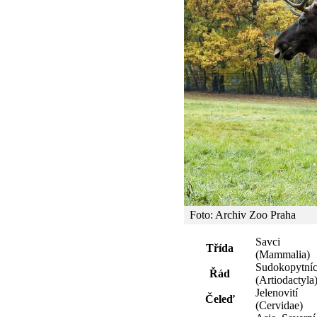
Foto: Archiv Zoo Praha
Savci
Třída
(Mammalia)
Sudokopytníc
Řád
(Artiodactyla
Jelenovití
Čeleď
(Cervidae)