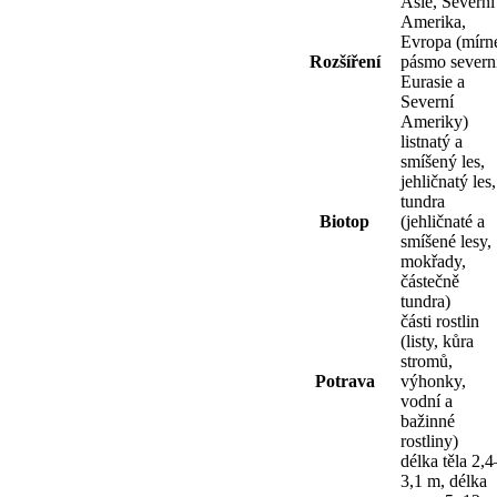
Asie, Severní
Amerika,
Evropa (mírn
Rozšíření
pásmo severn
Eurasie a
Severní
Ameriky)
listnatý a
smíšený les,
jehličnatý les,
tundra
Biotop
(jehličnaté a
smíšené lesy,
mokřady,
částečně
tundra)
části rostlin
(listy, kůra
stromů,
Potrava
výhonky,
vodní a
bažinné
rostliny)
délka těla 2,4
3,1 m, délka