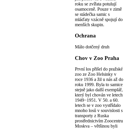
roku se zvířata potulují
osamoceně. Pouze v zimě
se stádečka samic s
mláďaty vzácně spojují do
menších skupin.
Ochrana
Málo dotčený druh
Chov v Zoo Praha
První los přišel do pražské
zoo ze Zoo Helsinky v
roce 1936 a žil u nás až do
roku 1999. Byla to samice
stejně jako další exemplář,
který byl chován ve letech
1949−1951. V 50. a 60.
letech se v zoo vystřídalo
mnoho losů v souvislosti s
transporty z Ruska
prostřednictvím Zoocentru
Moskva – většinou byli