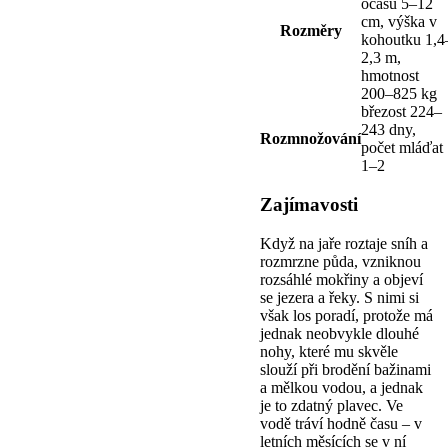
ocasu 5–12
cm, výška v
Rozměry
kohoutku 1,4
2,3 m,
hmotnost
200–825 kg
březost 224–
243 dny,
Rozmnožování
počet mláďat
1–2
Zajímavosti
Když na jaře roztaje sníh a
rozmrzne půda, vzniknou
rozsáhlé mokřiny a objeví
se jezera a řeky. S nimi si
však los poradí, protože má
jednak neobvykle dlouhé
nohy, které mu skvěle
slouží při brodění bažinami
a mělkou vodou, a jednak
je to zdatný plavec. Ve
vodě tráví hodně času – v
letních měsících se v ní