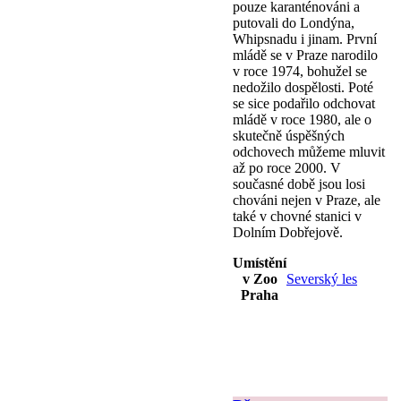
pouze karanténováni a
putovali do Londýna,
Whipsnadu i jinam. První
mládě se v Praze narodilo
v roce 1974, bohužel se
nedožilo dospělosti. Poté
se sice podařilo odchovat
mládě v roce 1980, ale o
skutečně úspěšných
odchovech můžeme mluvit
až po roce 2000. V
současné době jsou losi
chováni nejen v Praze, ale
také v chovné stanici v
Dolním Dobřejově.
Umístění
v Zoo
Severský les
Praha