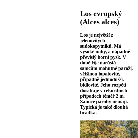
Los evropský
(Alces alces)
Los je největší z
jelenovitých
sudokopytníků. Má
vysoké nohy, a nápadně
převislý horní pysk. V
době říje narůstá
samcům mohutné paroží,
většinou lopatovité,
případně jednodušší,
bidlovité. Jeho rozpětí
dosahuje v rekordních
případech téměř 2 m.
Samice parohy nemají.
Typická je také dlouhá
bradka.