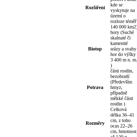
kde se
Rozšíření
vyskytuje na
území o
rozloze téměř
140 000 km2
hory (Suché
skalnaté či
kamenité
Biotop
srázy a svahy
hor do výšky
3 400 m n. m
)
části rostlin,
bezobratlí
(Především
Potrava
hmyz,
případně
měkké části
rostlin )
Celková
délka 36–41
cm, z toho
Rozměry
ocas 22–26
cm, hmotnost
až 120 g