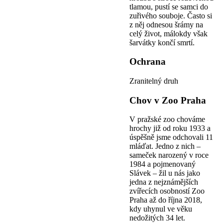
tlamou, pustí se samci do
zuřivého souboje. Často si
z něj odnesou šrámy na
celý život, málokdy však
šarvátky končí smrtí.
Ochrana
Zranitelný druh
Chov v Zoo Praha
V pražské zoo chováme
hrochy již od roku 1933 a
úspěšně jsme odchovali 11
mláďat. Jedno z nich –
sameček narozený v roce
1984 a pojmenovaný
Slávek – žil u nás jako
jedna z nejznámějších
zvířecích osobností Zoo
Praha až do října 2018,
kdy uhynul ve věku
nedožitých 34 let.