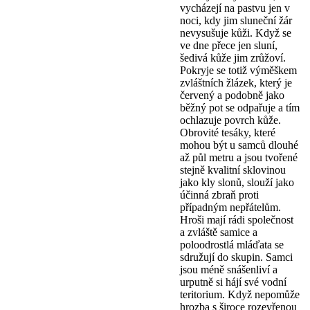
vycházejí na pastvu jen v
noci, kdy jim sluneční žár
nevysušuje kůži. Když se
ve dne přece jen sluní,
šedivá kůže jim zrůžoví.
Pokryje se totiž výměškem
zvláštních žlázek, který je
červený a podobně jako
běžný pot se odpařuje a tím
ochlazuje povrch kůže.
Obrovité tesáky, které
mohou být u samců dlouhé
až půl metru a jsou tvořené
stejně kvalitní sklovinou
jako kly slonů, slouží jako
účinná zbraň proti
případným nepřátelům.
Hroši mají rádi společnost
a zvláště samice a
poloodrostlá mláďata se
sdružují do skupin. Samci
jsou méně snášenliví a
urputně si hájí své vodní
teritorium. Když nepomůže
hrozba s široce rozevřenou