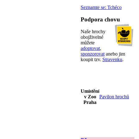
Seznamte se: Tchéco
Podpora chovu
Naše hrochy
obojživelné
můžete
adoptovat
,
sponzorovat
anebo jim
koupit tzv.
Stravenku
.
Umístění
v Zoo
Pavilon hrochů
Praha