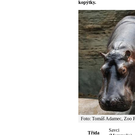
kopýtky.
Foto: Tomáš Adamec, Zoo 
Savci
Třída