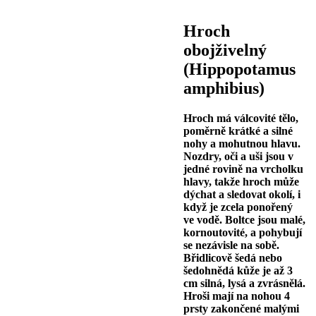
Hroch
obojživelný
(Hippopotamus
amphibius)
Hroch má válcovité tělo,
poměrně krátké a silné
nohy a mohutnou hlavu.
Nozdry, oči a uši jsou v
jedné rovině na vrcholku
hlavy, takže hroch může
dýchat a sledovat okolí, i
když je zcela ponořený
ve vodě. Boltce jsou malé,
kornoutovité, a pohybují
se nezávisle na sobě.
Břidlicově šedá nebo
šedohnědá kůže je až 3
cm silná, lysá a zvrásnělá.
Hroši mají na nohou 4
prsty zakončené malými