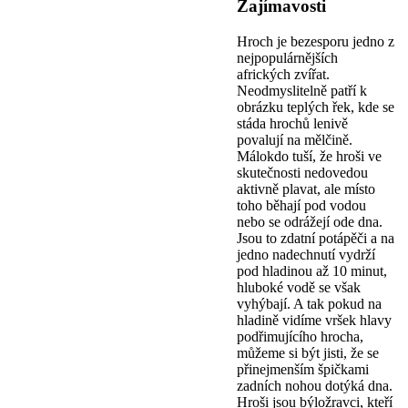
Zajímavosti
Hroch je bezesporu jedno z
nejpopulárnějších
afrických zvířat.
Neodmyslitelně patří k
obrázku teplých řek, kde se
stáda hrochů lenivě
povalují na mělčině.
Málokdo tuší, že hroši ve
skutečnosti nedovedou
aktivně plavat, ale místo
toho běhají pod vodou
nebo se odrážejí ode dna.
Jsou to zdatní potápěči a na
jedno nadechnutí vydrží
pod hladinou až 10 minut,
hluboké vodě se však
vyhýbají. A tak pokud na
hladině vidíme vršek hlavy
podřimujícího hrocha,
můžeme si být jisti, že se
přinejmenším špičkami
zadních nohou dotýká dna.
Hroši jsou býložravci, kteří