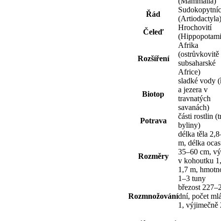
(Mammalia)
Sudokopytníc
Řád
(Artiodactyla
Hrochovití
Čeleď
(Hippopotami
Afrika
(ostrůvkovitě
Rozšíření
subsaharské
Africe)
sladké vody (
a jezera v
Biotop
travnatých
savanách)
části rostlin (
Potrava
byliny)
délka těla 2,
m, délka oca
35–60 cm, vý
Rozměry
v kohoutku 1
1,7 m, hmotn
1–3 tuny
březost 227–
Rozmnožování
dní, počet ml
1, výjimečně 