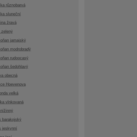
ka různobarvá
ka sluneční
ina žravá
 zelený
oňan jamajský
oňan modrobradý
oňan rudoocasý
oňan šedohlavý
va obecná
ice Hoevenova
onda velká
ka vlnkovaná
nížinný
s barakojský
s jeskynní