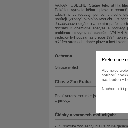
VARANI OBECNĚ: Statné tělo, štíhlá hlav
Dokážou vytrvale běhat i plavat a obratn
zdechliny vyhledávají pomocí citlivého č
nabírají „vzorky“ okolního vzduchu i s pa
Jacobsonova orgánu na horním patře. Je t
dochází k chemické analýze a podněty pu
problémů se vyrovnají savcům. VARAN M
vědecky byl popsán až v roce 1997, takže o
nižších stromech, dobře plave a loví i vodní
Ochrana
Preference c
Ohrožený druh
Aby naše webo
souborů cookie
nás budou v b
Chov v Zoo Praha
Nechcete-li i 
První varany molucké jsme získali v roce 
z přírody.
Články o varanech moluckých:
V pražské zoo se vylíhla už druhá gene