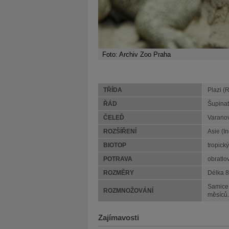
Foto: Archiv Zoo Praha
TŘÍDA
Plazi (R
ŘÁD
Šupinat
ČELEĎ
Varanov
ROZŠÍŘENÍ
Asie (I
BIOTOP
tropický
POTRAVA
obratlov
ROZMĚRY
Délka 8
Samice 
ROZMNOŽOVÁNÍ
měsíců.
Zajímavosti