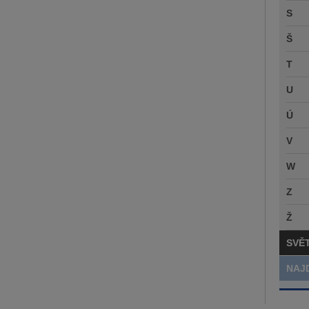
S
Š
T
U
Ú
V
W
Z
Ž
SVĚ
NAJ