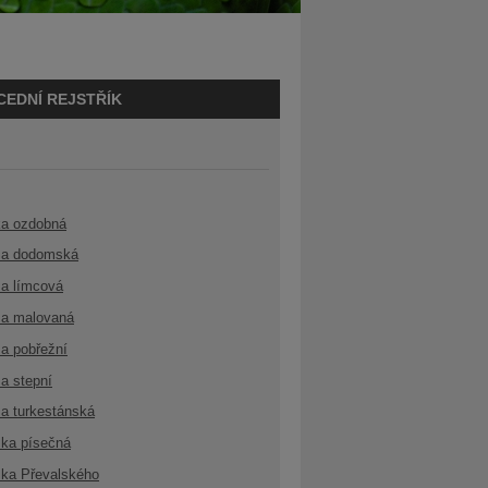
CEDNÍ REJSTŘÍK
ka ozdobná
a dodomská
a límcová
a malovaná
a pobřežní
a stepní
a turkestánská
ka písečná
ka Převalského