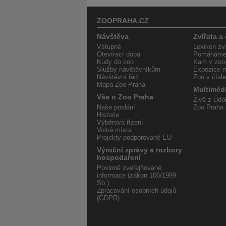
ZOOPRAHA.CZ
Návštěva
Zvířata a
Vstupné
Lexikon zví
Otevírací doba
Pomáháme 
Kudy do zoo
Kam v zoo
Služby návštěvníkům
Expozice m
Návštěvní řád
Zoo v čísl
Mapa Zoo Praha
Multiméd
Vše o Zoo Praha
Živě z Údol
Naše poslání
Zoo Praha 
Historie
Výběrová řízení
Volná místa
Projekty podporované EU
Výroční zprávy a rozbory
hospodaření
Povinně zveřejňované
informace (zákon 106/1999
Sb.)
Zpracování osobních údajů
(GDPR)