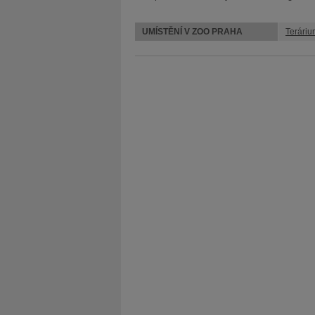
UMÍSTĚNÍ V ZOO PRAHA
Teráriu