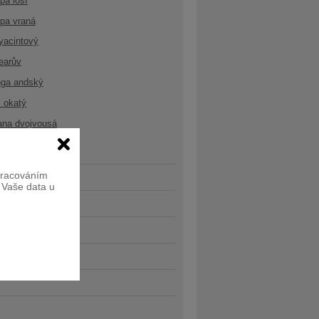
opa losí
opa vraná
yacintový
earův
nga andský
 okatý
ana dvojvousá
zpracováním
e Vaše data u