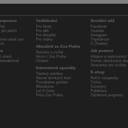
 expozice
Vzdělávání
Sociální sítě
řat
Pro školy
Facebook
jim přežít
Pro děti
Youtube
Pro dospělé
Instagram
imo areál zoo
Pro rodiny
TripAdvisor
ech
X (Twitter)
Aktuálně ze Zoo Praha
ia
Jak pomoci
Novinky u zvířat
í slonů
Akce v Zoo Praha
Adopce a sponzorství
interaktivně
Ostatní
Pomoc ohroženým dr
Stravenky pro zvířata
Internetové speciály
E-shop
Toulavý autobus
Návrat divokých koní
Roční vstupenky
Pomáháme gorilám
Trička
#ibisdozoo
Suvenýry
Let It Grow
Publikace
Flóra Zoo Praha
Zážitkové programy