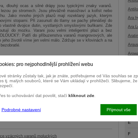
Antil
a, dlouhý ocas a silné drápy jsou typickými znaky varanů.
Antil
ě lezou po stromech. Jsou převážně masožraví a kořist nebo
ichu. Jako mnoho jiných plazů mají rozeklaný jazyk, kterým
Ara h
chovými stopami. Při zasunutí do tlamy se pachy přenášejí do
o vlastně dvojice dutin, vystlaných smyslovými buňkami. Zde
Ara L
tují do mozku. Varani jsou velmi inteligentní plazi a bez
OLOUCKÝ: Patří do příbuzenstva varanů mangrovových, ale
Arati
 jeho životě víme jen velmi málo. Zdržuje se v křovinách a na
Argus
 bezobratlé.
Arow
ookies: pro nejpohodlnější prohlížení webu
B
vé stránky zůstaly tak, jak je znáte, potřebujeme od Vás souhlas se 
C
s tj. malých souborů, které se Vám ukládají v prohlížeči. Slibujeme, ž
ezpečí.
Č
přes to uchovávání dat povolit, stačí
kliknout zde
.
D
2007 z plzeňské zoo, ovšem jednalo se o jedince pocházející
Podrobné nastavení
Přijmout vše
Ď
E
F
race vzácných varanů moluckých