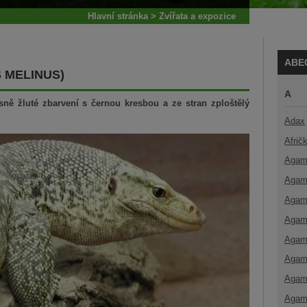
Hlavní stránka
>
Zvířata a expozice
ABE
 MELINUS)
A
sně žluté zbarvení s černou kresbou a ze stran zploštělý
Adax
Afrič
Agam
Agam
Agam
Agam
Agam
Agam
Agam
Agam