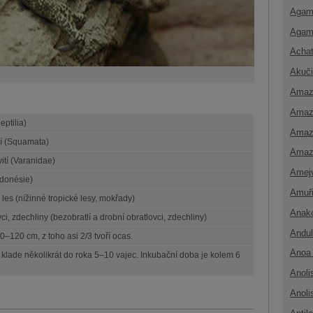
Agam
Agam
Achat
Akuči
Amaz
Amaz
eptilia)
Amaz
í (Squamata)
Amaz
ití (Varanidae)
Amej
ndonésie)
Amuř
 les (nížinné tropické lesy, mokřady)
Anak
ci, zdechliny (bezobratlí a drobní obratlovci, zdechliny)
Andul
0–120 cm, z toho asi 2/3 tvoří ocas.
Anoa 
klade několikrát do roka 5–10 vajec. Inkubační doba je kolem 6
Anoli
Anoli