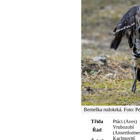
Berneška rudokrká. Foto: P
Třída
Ptáci (Aves)
Vrubozobí
Řád
(Anseriforme
Kachnovití