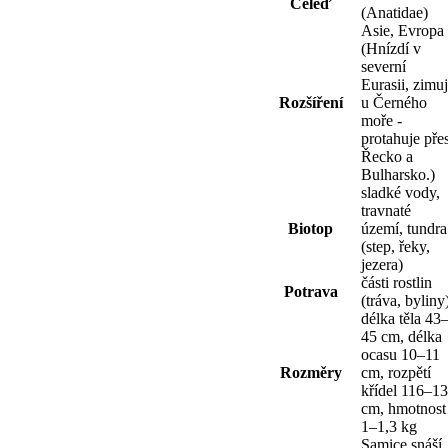
Čeleď
(Anatidae)
Asie, Evropa
(Hnízdí v
severní
Eurasii, zimu
Rozšíření
u Černého
moře -
protahuje pře
Řecko a
Bulharsko.)
sladké vody,
travnaté
Biotop
území, tundra
(step, řeky,
jezera)
části rostlin
Potrava
(tráva, byliny
délka těla 43
45 cm, délka
ocasu 10–11
Rozměry
cm, rozpětí
křídel 116–1
cm, hmotnost
1–1,3 kg
Samice snáší