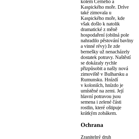
kolem Černého a
Kaspického moře. Dríve
také zimovala u
Kaspického moře, kde
však došlo k natolik
dramatické z měně
hospodaření (obilná pole
nahradilo pěstování bavlny
a vinné révy) že zde
bernešky už nenacházely
dostatek potravy. Naštěstí
se dokázaly rychle
přizpůsobit a našly nová
zimoviště v Bulharsku a
Rumunsku. Hnízdí
v koloniích, hnízdo je
umístěné na zemi. Její
hlavní potravou jsou
semena i zelené části
rostlin, které oštipuje
krátkým zobákem.
Ochrana
Zranitelný druh