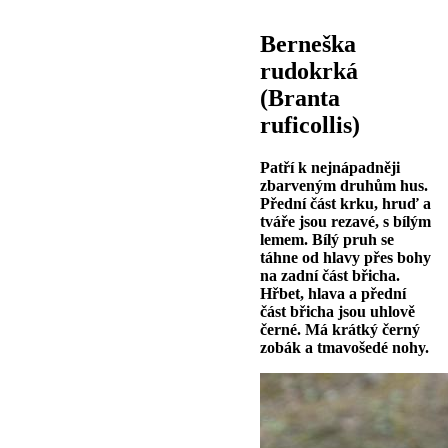
Berneška
rudokrká
(Branta
ruficollis)
Patří k nejnápadněji
zbarveným druhům hus.
Přední část krku, hruď a
tváře jsou rezavé, s bílým
lemem. Bílý pruh se
táhne od hlavy přes bohy
na zadní část břicha.
Hřbet, hlava a přední
část břicha jsou uhlově
černé. Má krátký černý
zobák a tmavošedé nohy.