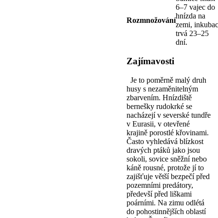
6–7 vajec do
hnízda na
Rozmnožování
zemi, inkuba
trvá 23–25
dní.
Zajímavosti
Je to poměrně malý druh
husy s nezaměnitelným
zbarvením. Hnízdiště
bernešky rudokrké se
nacházejí v severské tundře
v Eurasii, v otevřené
krajině porostlé křovinami.
Často vyhledává blízkost
dravých ptáků jako jsou
sokoli, sovice sněžní nebo
káně rousné, protože jí to
zajišťuje větší bezpečí před
pozemními predátory,
předevší před liškami
poárními. Na zimu odlétá
do pohostinnějších oblastí