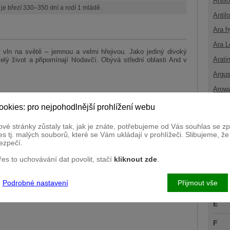
Antil
je březí 330–350 dní a rodí 1 mládě.
Antil
Ara h
Ara L
ch vln na světě – jemnou a velmi hřejivou. Jako jediný divoký
Arati
lý život a připomínají hlodavčí. Obývá střední oblasti And v
Argus
Arow
ookies: pro nejpohodlnější prohlížení webu
B
vé stránky zůstaly tak, jak je znáte, potřebujeme od Vás souhlas se 
C
s tj. malých souborů, které se Vám ukládají v prohlížeči. Slibujeme, ž
ezpečí.
Č
přes to uchovávání dat povolit, stačí
kliknout zde
.
D
Podrobné nastavení
Přijmout vše
Ď
E
F