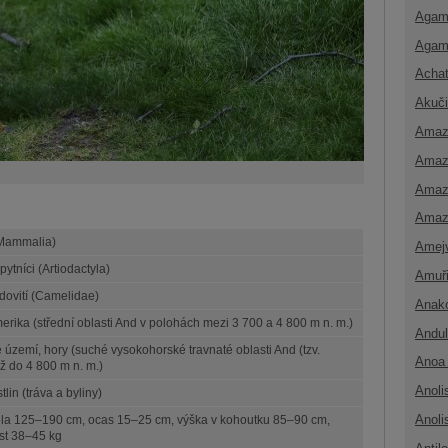
Agam
Agam
Achat
Akuči
Amaz
Amaz
Amaz
Amaz
(Mammalia)
Amej
ytníci (Artiodactyla)
Amuř
dovití (Camelidae)
Anak
merika (střední oblasti And v polohách mezi 3 700 a 4 800 m n. m.)
Andul
é území, hory (suché vysokohorské travnaté oblasti And (tzv.
Anoa 
ž do 4 800 m n. m.)
Anoli
stlin (tráva a byliny)
Anoli
ěla 125–190 cm, ocas 15–25 cm, výška v kohoutku 85–90 cm,
st 38–45 kg