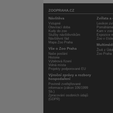
ZOOPRAHA.CZ
Návštěva
Zvířata a
Vstupné
Lexikon zví
Otevírací doba
Pomáháme 
Kudy do zoo
Kam v zoo
Služby návštěvníkům
Expozice m
Návštěvní řád
Zoo v čísl
Mapa Zoo Praha
Multiméd
Vše o Zoo Praha
Živě z Údol
Naše poslání
Zoo Praha 
Historie
Výběrová řízení
Volná místa
Projekty podporované EU
Výroční zprávy a rozbory
hospodaření
Povinně zveřejňované
informace (zákon 106/1999
Sb.)
Zpracování osobních údajů
(GDPR)