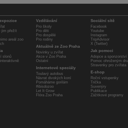
 expozice
Vzdělávání
Sociální sítě
řat
Pro školy
Facebook
jim přežít
Pro děti
Youtube
Pro dospělé
Instagram
imo areál zoo
Pro rodiny
TripAdvisor
ech
X (Twitter)
Aktuálně ze Zoo Praha
ia
Jak pomoci
Novinky u zvířat
í slonů
Akce v Zoo Praha
Adopce a sponzorství
interaktivně
Ostatní
Pomoc ohroženým dr
Stravenky pro zvířata
Internetové speciály
E-shop
Toulavý autobus
Návrat divokých koní
Roční vstupenky
Pomáháme gorilám
Trička
#ibisdozoo
Suvenýry
Let It Grow
Publikace
Flóra Zoo Praha
Zážitkové programy