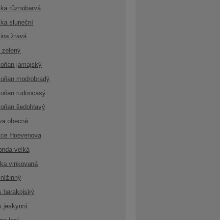
ka různobarvá
ka sluneční
ina žravá
 zelený
oňan jamajský
oňan modrobradý
oňan rudoocasý
oňan šedohlavý
va obecná
ice Hoevenova
onda velká
ka vlnkovaná
nížinný
s barakojský
s jeskynní