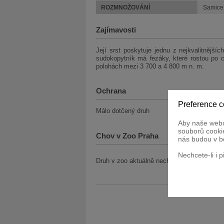
ROZMNOŽOVÁNÍ
Samice 
Zajímavosti
Její srst poskytuje jednu z nejkvalitnější
sudokopytník má řezáky, které rostou po ce
polohách mezi 3 700 a 4 800 m n. m.
Ochrana
Preference c
Málo dotčený druh
Aby naše webo
souborů cookie
Chov v Zoo Praha
nás budou v b
Nechcete-li i 
Druh v zoo aktuálně nechováme.