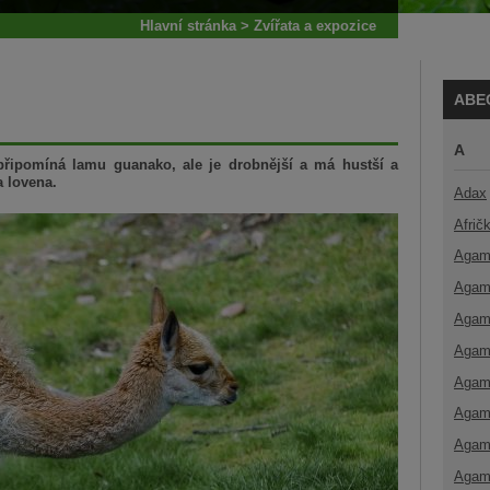
Hlavní stránka
>
Zvířata a expozice
ABE
A
řipomíná lamu guanako, ale je drobnější a má hustší a
a lovena.
Adax
Afrič
Agam
Agam
Agam
Agam
Agam
Agam
Agam
Agam