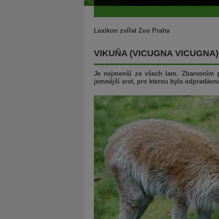
Lexikon zvířat Zoo Praha
VIKUŇA (VICUGNA VICUGNA)
Je nejmenší ze všech lam. Zbarvením p
jemnější srst, pro kterou byla odpradávn