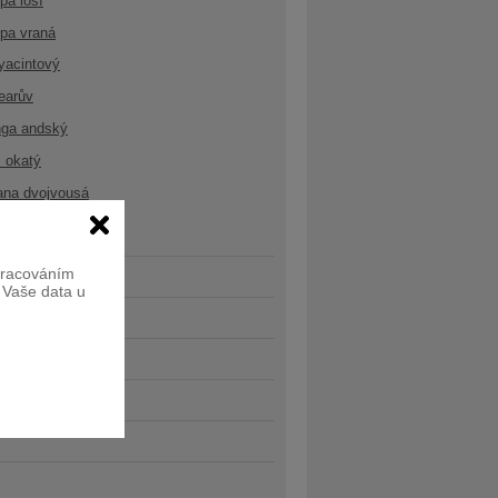
opa losí
opa vraná
yacintový
earův
nga andský
 okatý
ana dvojvousá
zpracováním
e Vaše data u