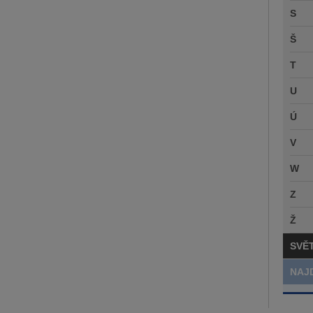
S
Š
T
U
Ú
V
W
Z
Ž
SVĚ
NAJ