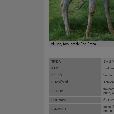
Vikuňa, foto: archiv Zoo Praha
TŘÍDA
Savci 
ŘÁD
Sudokop
ČELEĎ
Velblou
ROZŠÍŘENÍ
Jižní A
travnat
BIOTOP
puna) a
POTRAVA
části ro
délka t
ROZMĚRY
hmotno