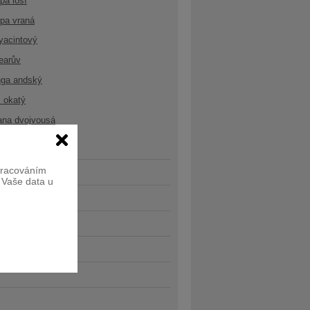
opa losí
opa vraná
yacintový
earův
nga andský
 okatý
ana dvojvousá
zpracováním
e Vaše data u