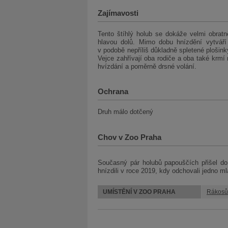
Zajímavosti
Tento štíhlý holub se dokáže velmi obrat
hlavou dolů. Mimo dobu hnízdění vytváří 
v podobě nepříliš důkladně spletené plošink
Vejce zahřívají oba rodiče a oba také krm
hvízdání a poměrně drsné volání.
Ochrana
Druh málo dotčený
Chov v Zoo Praha
Současný pár holubů papouščích přišel d
hnízdili v roce 2019, kdy odchovali jedno m
UMÍSTĚNÍ V ZOO PRAHA
Rákosů