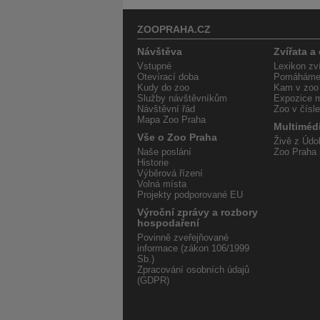
ZOOPRAHA.CZ
Návštěva
Zvířata a
Vstupné
Lexikon zví
Otevírací doba
Pomáháme 
Kudy do zoo
Kam v zoo
Služby návštěvníkům
Expozice m
Návštěvní řád
Zoo v čísl
Mapa Zoo Praha
Multiméd
Vše o Zoo Praha
Živě z Údol
Naše poslání
Zoo Praha 
Historie
Výběrová řízení
Volná místa
Projekty podporované EU
Výroční zprávy a rozbory
hospodaření
Povinně zveřejňované
informace (zákon 106/1999
Sb.)
Zpracování osobních údajů
(GDPR)