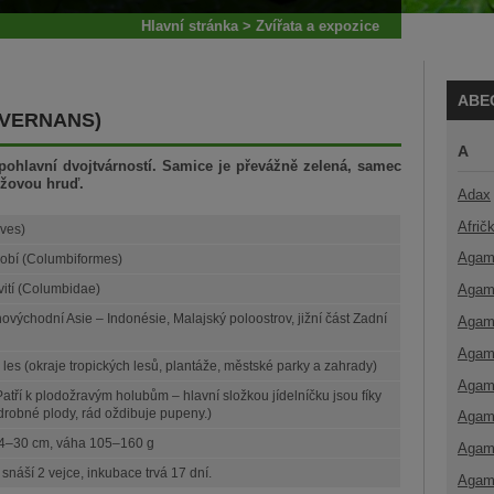
Hlavní stránka
>
Zvířata a expozice
ABE
 VERNANS)
A
ohlavní dvojtvárností. Samice je převážně zelená, samec
nžovou hruď.
Adax
Afrič
Aves)
Agam
obí (Columbiformes)
Agam
ití (Columbidae)
ihovýchodní Asie – Indonésie, Malajský poloostrov, jižní část Zadní
Agam
Agam
ý les (okraje tropických lesů, plantáže, městské parky a zahrady)
Agam
Patří k plodožravým holubům – hlavní složkou jídelníčku jsou fíky
 drobné plody, rád oždibuje pupeny.)
Agam
24–30 cm, váha 105–160 g
Agam
snáší 2 vejce, inkubace trvá 17 dní.
Agam