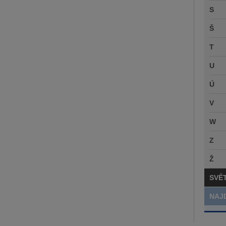
S
Š
T
U
Ú
V
W
Z
Ž
SVĚ
NAJ