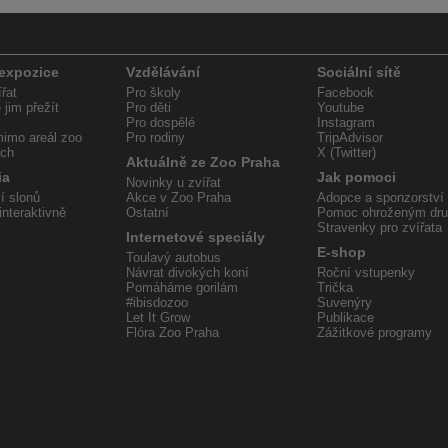
 expozice
Vzdělávání
Sociální sítě
řat
Pro školy
Facebook
jim přežít
Pro děti
Youtube
Pro dospělé
Instagram
imo areál zoo
Pro rodiny
TripAdvisor
ech
X (Twitter)
Aktuálně ze Zoo Praha
ia
Jak pomoci
Novinky u zvířat
í slonů
Akce v Zoo Praha
Adopce a sponzorství
interaktivně
Ostatní
Pomoc ohroženým dr
Stravenky pro zvířata
Internetové speciály
E-shop
Toulavý autobus
Návrat divokých koní
Roční vstupenky
Pomáháme gorilám
Trička
#ibisdozoo
Suvenýry
Let It Grow
Publikace
Flóra Zoo Praha
Zážitkové programy