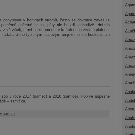
Agam
Agam
ně pohybovat v korunách stromů, často se dokonce zavěšuje
Achat
poměrně početná hejna, páry ale hnízdí jednotlivě. Hnízdo
y z větviček, staví na stromech, v keřích nebo živých plotech.
Akuči
í mláďata. Jeho typickým hlasovým projevem není houkání, ale
Amaz
Amaz
Amaz
Amaz
Amej
Amuř
Anak
o zoo v roce 2017 (samec) a 2018 (samice). Poprvé úspěšně
Andul
ládě – samičku.
Anoa 
v pavilon
Anoli
Anoli