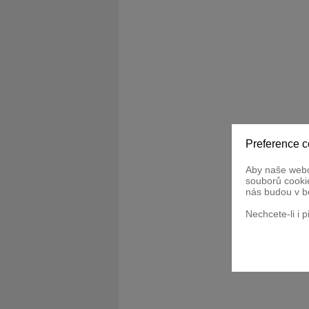
Preference c
Aby naše webo
souborů cookie
nás budou v b
Nechcete-li i 