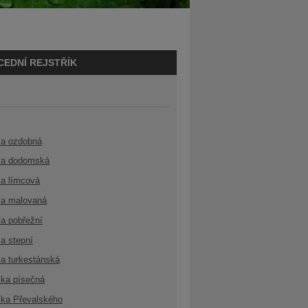
CEDNÍ REJSTŘÍK
ka ozdobná
a dodomská
a límcová
a malovaná
a pobřežní
a stepní
a turkestánská
ka písečná
ka Převalského