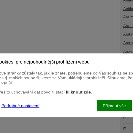
Antil
Antil
Ara h
Ara L
Arati
Argus
Arow
ookies: pro nejpohodlnější prohlížení webu
B
vé stránky zůstaly tak, jak je znáte, potřebujeme od Vás souhlas se 
C
s tj. malých souborů, které se Vám ukládají v prohlížeči. Slibujeme, ž
ezpečí.
Č
přes to uchovávání dat povolit, stačí
kliknout zde
.
D
Podrobné nastavení
Přijmout vše
Ď
E
F