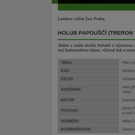
Lexikon zvířat Zoo Praha
HOLUB PAPOUŠČÍ (TRERON
Jeden z mála druhů holubů s výraznou p
má šedomodrou hlavu, růžový krk a ora
TŘÍDA
Ptáci (
ŘÁD
Měkkoz
ČELEĎ
Holubov
Asie (j
ROZŠÍŘENÍ
Indie)
BIOTOP
tropick
plody (
POTRAVA
a další
ROZMĚRY
délka 
ROZMNOŽOVÁNÍ
Samice 