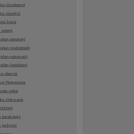
ka různobarvá
ka sluneční
ina žravá
 zelený
oňan jamajský
oňan modrobradý
oňan rudoocasý
oňan šedohlavý
va obecná
ice Hoevenova
onda velká
ka vlnkovaná
nížinný
s barakojský
s jeskynní