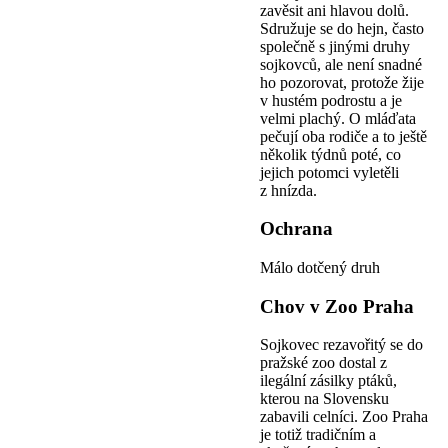
zavěsit ani hlavou dolů.
Sdružuje se do hejn, často
společně s jinými druhy
sojkovců, ale není snadné
ho pozorovat, protože žije
v hustém podrostu a je
velmi plachý. O mláďata
pečují oba rodiče a to ještě
několik týdnů poté, co
jejich potomci vyletěli
z hnízda.
Ochrana
Málo dotčený druh
Chov v Zoo Praha
Sojkovec rezavořitý se do
pražské zoo dostal z
ilegální zásilky ptáků,
kterou na Slovensku
zabavili celníci. Zoo Praha
je totiž tradičním a