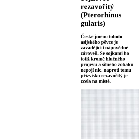
rezavořitý
(Pterorhinus
gularis)
České jméno tohoto
asijského pěvce je
zavádějící i nápovědné
zároveň. Se sojkami ho
totiž kromě hlučného
projevu a silného zobáku
nepojí nic, naproti tomu
přízvisko rezavořitý je
zcela na místě.