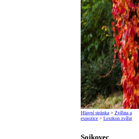
Hlavní stránka
>
Zvířata a
expozice
>
Lexikon zvířat
Sojkovec