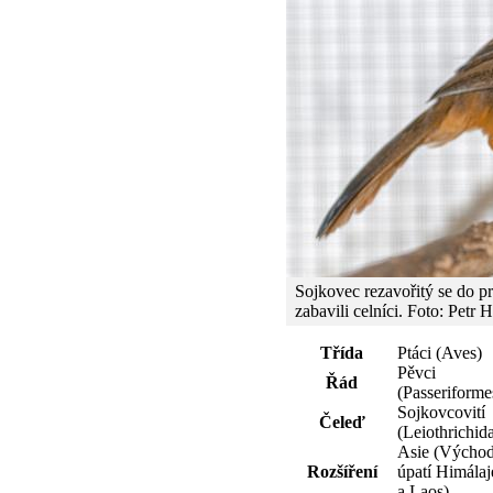
Sojkovec rezavořitý se do pr
zabavili celníci. Foto: Petr
Třída
Ptáci (Aves)
Pěvci
Řád
(Passeriforme
Sojkovcovití
Čeleď
(Leiothrichid
Asie (Východ
Rozšíření
úpatí Himálaj
a Laos)