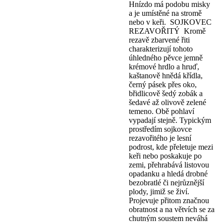
Hnízdo má podobu misky
a je umístěné na stromě
nebo v keři. SOJKOVEC
REZAVOŘITÝ Kromě
rezavě zbarvené řiti
charakterizují tohoto
úhledného pěvce jemně
krémové hrdlo a hruď,
kaštanově hnědá křídla,
černý pásek přes oko,
břidlicově šedý zobák a
šedavé až olivově zelené
temeno. Obě pohlaví
vypadají stejně. Typickým
prostředím sojkovce
rezavořitého je lesní
podrost, kde přeletuje mezi
keři nebo poskakuje po
zemi, přehrabává listovou
opadanku a hledá drobné
bezobratlé či nejrůznější
plody, jimiž se živí.
Projevuje přitom značnou
obratnost a na větvích se za
chutným soustem neváhá