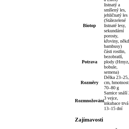
listnatý a
smíšený les,
jehličnatý les
(Stálezelené
Biotop
listnaté lesy,
sekundární
porosty,
křoviny, něk
bambusy)
části rostlin,
bezobratlí,
Potrava
plody (Hmyz
bobule,
semena)
Délka 23–25,
Rozměry
cm, hmotnost
70–80 g
Samice snáší
3 vejce,
Rozmnožování
inkubace trvá
13–15 dní
Zajímavosti