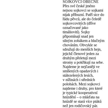
SOJKOVCI OBECNĚ
Přes své české jméno
nejsou sojkovci se sojkami
nijak příbuzní. Patří sice do
řádu pěvců, ale do čeledě
sojkovcovitých (dříve
označované jako
timáliovití). Sojky
připomínají snad jen
silným zobákem a hlučným
chováním. Obvykle se
sdružují do menších hejn,
jejichž členové jeden za
druhým přeletují mezi
stromy a pokřikují na sebe.
Najdeme je nejčastěji ve
smíšených opadavých i
stálezelených lesích,
v nížinách i středních
polohách. Mezi sojkovci
najdeme i druhy, pro které
je typické kooperativní
hnízdění – o mláďata na
hnízdě se stará více ptáků
než jen rodičovský pár.