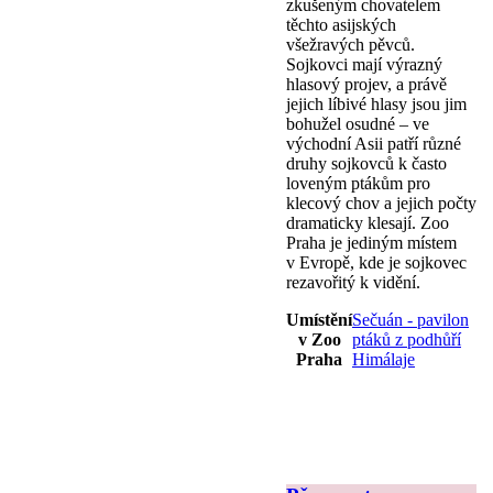
zkušeným chovatelem
těchto asijských
všežravých pěvců.
Sojkovci mají výrazný
hlasový projev, a právě
jejich líbivé hlasy jsou jim
bohužel osudné – ve
východní Asii patří různé
druhy sojkovců k často
loveným ptákům pro
klecový chov a jejich počty
dramaticky klesají. Zoo
Praha je jediným místem
v Evropě, kde je sojkovec
rezavořitý k vidění.
Umístění
Sečuán - pavilon
v Zoo
ptáků z podhůří
Praha
Himálaje