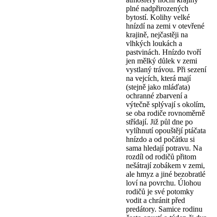
plné nadpřirozených
bytostí. Kolihy velké
hnízdí na zemi v otevřené
krajině, nejčastěji na
vlhkých loukách a
pastvinách. Hnízdo tvoří
jen mělký důlek v zemi
vystlaný trávou. Při sezení
na vejcích, která mají
(stejně jako mláďata)
ochranné zbarvení a
výtečně splývají s okolím,
se oba rodiče rovnoměrně
střídají. Již půl dne po
vylíhnutí opouštějí ptáčata
hnízdo a od počátku si
sama hledají potravu. Na
rozdíl od rodičů přitom
nešátrají zobákem v zemi,
ale hmyz a jiné bezobratlé
loví na povrchu. Úlohou
rodičů je své potomky
vodit a chránit před
predátory. Samice rodinu