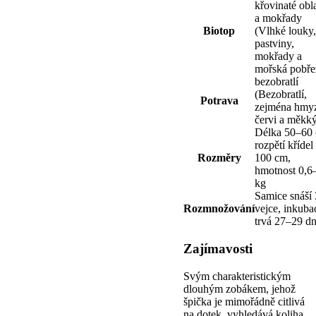
křovinaté obla
a mokřady
Biotop
(Vlhké louky,
pastviny,
mokřady a
mořská pobře
bezobratlí
(Bezobratlí,
Potrava
zejména hmy
červi a měkký
Délka 50–60
rozpětí křídel
Rozměry
100 cm,
hmotnost 0,6
kg
Samice snáší
Rozmnožování
vejce, inkuba
trvá 27–29 dn
Zajímavosti
Svým charakteristickým
dlouhým zobákem, jehož
špička je mimořádně citlivá
na dotek, vyhledává koliha