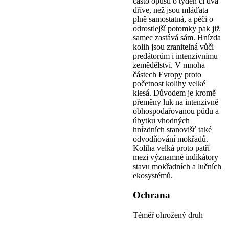
často opustí o týden či dva
dříve, než jsou mláďata
plně samostatná, a péči o
odrostlejší potomky pak již
samec zastává sám. Hnízda
kolih jsou zranitelná vůči
predátorům i intenzivnímu
zemědělství. V mnoha
částech Evropy proto
početnost kolihy velké
klesá. Důvodem je kromě
přeměny luk na intenzivně
obhospodařovanou půdu a
úbytku vhodných
hnízdních stanovišť také
odvodňování mokřadů.
Koliha velká proto patří
mezi významné indikátory
stavu mokřadních a lučních
ekosystémů.
Ochrana
Téměř ohrožený druh