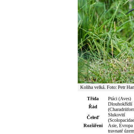
Koliha velká. Foto: Petr Ha
Třída
Ptáci (Aves)
Dlouhokřídlí
Řád
(Charadriifor
Slukovití
Čeleď
(Scolopacida
Rozšíření
Asie, Evropa
travnaté územ