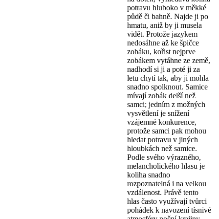
potravu hluboko v měkké
půdě či bahně. Najde ji po
hmatu, aniž by ji musela
vidět. Protože jazykem
nedosáhne až ke špičce
zobáku, kořist nejprve
zobákem vytáhne ze země,
nadhodí si ji a poté ji za
letu chytí tak, aby ji mohla
snadno spolknout. Samice
mívají zobák delší než
samci; jedním z možných
vysvětlení je snížení
vzájemné konkurence,
protože samci pak mohou
hledat potravu v jiných
hloubkách než samice.
Podle svého výrazného,
melancholického hlasu je
koliha snadno
rozpoznatelná i na velkou
vzdálenost. Právě tento
hlas často využívají tvůrci
pohádek k navození tísnivé
atmosféry noční krajiny