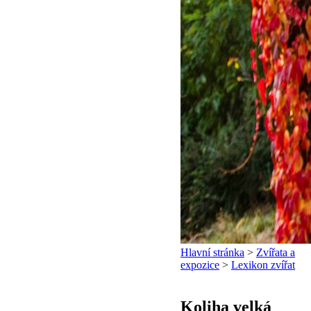
Hlavní stránka
>
Zvířata a
expozice
>
Lexikon zvířat
Koliha velká