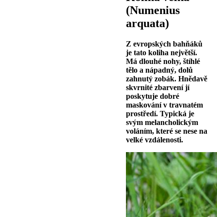
(Numenius
arquata)
Z evropských bahňáků
je tato koliha největší.
Má dlouhé nohy, štíhlé
tělo a nápadný, dolů
zahnutý zobák. Hnědavě
skvrnité zbarvení jí
poskytuje dobré
maskování v travnatém
prostředí. Typická je
svým melancholickým
voláním, které se nese na
velké vzdálenosti.