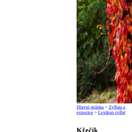
Hlavní stránka
>
Zvířata a
expozice
>
Lexikon zvířat
Křečík