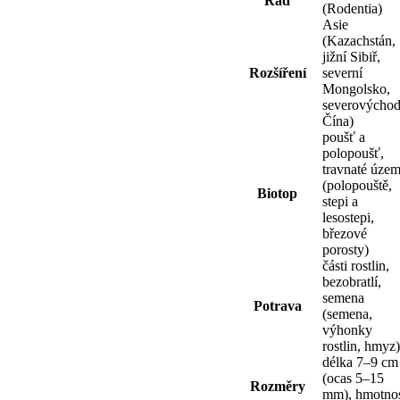
Řád
(Rodentia)
Asie
(Kazachstán,
jižní Sibiř,
Rozšíření
severní
Mongolsko,
severovýchod
Čína)
poušť a
polopoušť,
travnaté územ
(polopouště,
Biotop
stepi a
lesostepi,
březové
porosty)
části rostlin,
bezobratlí,
semena
Potrava
(semena,
výhonky
rostlin, hmyz)
délka 7–9 cm
(ocas 5–15
Rozměry
mm), hmotno