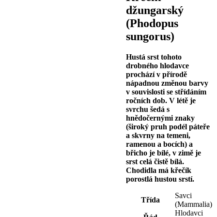
džungarský
(Phodopus
sungorus)
Hustá srst tohoto
drobného hlodavce
prochází v přírodě
nápadnou změnou barvy
v souvislosti se střídáním
ročních dob. V létě je
svrchu šedá s
hnědočernými znaky
(široký pruh podél páteře
a skvrny na temeni,
ramenou a bocích) a
břicho je bílé, v zimě je
srst celá čistě bílá.
Chodidla má křečík
porostlá hustou srstí.
Savci
Třída
(Mammalia)
Hlodavci