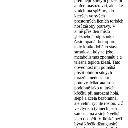
před nepříznivým počasím
a před masožravci, ale také
v nich má spižírny, do
kterých ve svých
prostorných lícních torbách
nosí zásoby potravy. V
zimě přes den místo
„běžného“ odpočinku
často upadá do torporu,
tedy krátkodobého stavu
strnulosti, kdy se jeho
metabolismus zpomaluje a
tělesná teplota klesá. Tato
dovednost mu pomáhá
přežít období silných
mrazů a nedostatku
potravy. Mláďata jsou
podobně jako u jiných
křečků při narození holá,
slepá a zcela bezbranná,
ale velmi rychle rostou. Už
ve čtyřech týdnech jsou
samostatná a stejně velká
jako dospělí. V lidské péči
bývá křečík džungarský