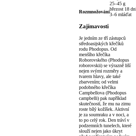
25–45 g
březost 18 dní
Rozmnožování
3–6 mláďat
Zajímavosti
Je jedním ze tří zástupců
středoasijských křečíků
rodu Phodopus. Od
menšího křečíka
Roborovského (Phodopus
roborovskii) se výrazně liší
nejen svými rozměry a
tvarem hlavy, ale také
zbarvením; od velmi
podobného křečíka
Campbellova (Phodopus
campbelli) pak například
skutečností, že mu na zimu
roste bílý kožíšek. Aktivní
je za soumraku a v noci, a
to po celý rok. Den tráví v
podzemních tunelech, které
slouží nejen jako úkryt