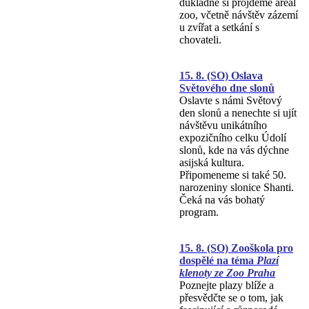
důkladně si projdeme areál
zoo, včetně návštěv zázemí
u zvířat a setkání s
chovateli.
15. 8. (SO) Oslava
Světového dne slonů
Oslavte s námi Světový
den slonů a nenechte si ujít
návštěvu unikátního
expozičního celku Údolí
slonů, kde na vás dýchne
asijská kultura.
Připomeneme si také 50.
narozeniny slonice Shanti.
Čeká na vás bohatý
program.
15. 8. (SO) Zooškola pro
dospělé na téma
Plazí
klenoty ze Zoo Praha
Poznejte plazy blíže a
přesvědčte se o tom, jak