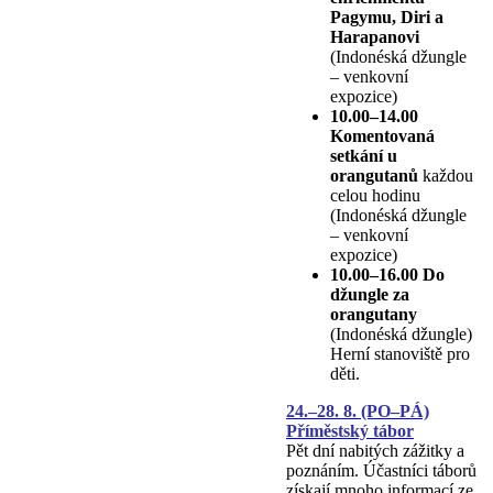
Pagymu, Diri a
Harapanovi
(Indonéská džungle
– venkovní
expozice)
10.00–14.00
Komentovaná
setkání u
orangutanů
každou
celou hodinu
(Indonéská džungle
– venkovní
expozice)
10.00–16.00 Do
džungle za
orangutany
(Indonéská džungle)
Herní stanoviště pro
děti.
24.–28. 8. (PO–PÁ)
Příměstský tábor
Pět dní nabitých zážitky a
poznáním. Účastníci táborů
získají mnoho informací ze