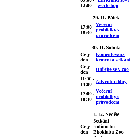
12:00
workshop
29. 11. Pátek
Večerní
17:00 -
prohlídky s
18:30
průvodcem
30. 11. Sobota
Celý
Komentovaná
den
krmení a setkání
Celý
Ohřejte se v zoo
den
11:00 -
Adventní dílny
14:00
Večerní
17:00 -
prohlídky s
18:30
průvodcem
1. 12. Neděle
Setkání
Celý
rodinného
den
Ekoklubu Zoo