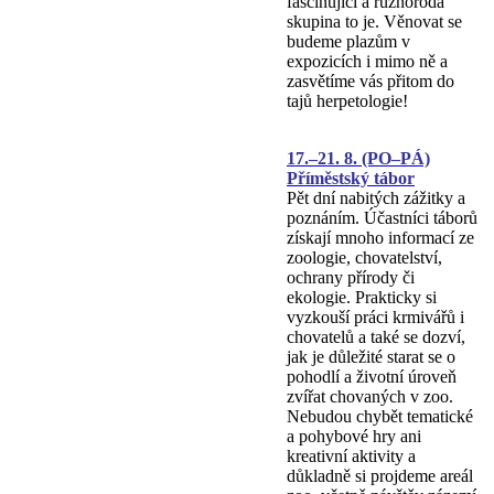
fascinující a různorodá
skupina to je. Věnovat se
budeme plazům v
expozicích i mimo ně a
zasvětíme vás přitom do
tajů herpetologie!
17.–21. 8. (PO–PÁ)
Příměstský tábor
Pět dní nabitých zážitky a
poznáním. Účastníci táborů
získají mnoho informací ze
zoologie, chovatelství,
ochrany přírody či
ekologie. Prakticky si
vyzkouší práci krmivářů i
chovatelů a také se dozví,
jak je důležité starat se o
pohodlí a životní úroveň
zvířat chovaných v zoo.
Nebudou chybět tematické
a pohybové hry ani
kreativní aktivity a
důkladně si projdeme areál