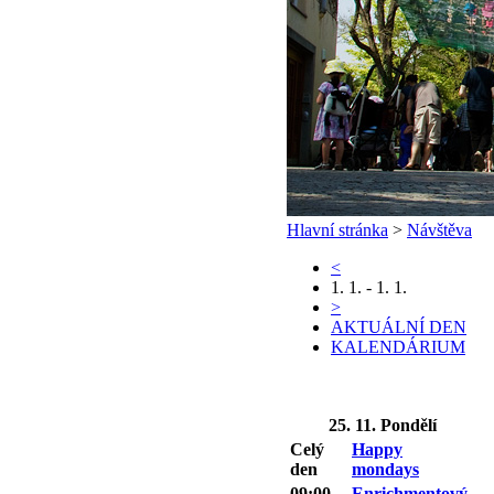
Hlavní stránka
>
Návštěva
<
1. 1. - 1. 1.
>
AKTUÁLNÍ DEN
KALENDÁRIUM
25. 11. Pondělí
Celý
Happy
den
mondays
09:00 -
Enrichmentový