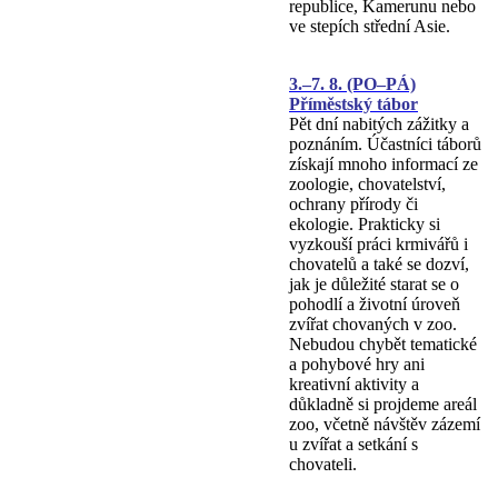
republice, Kamerunu nebo
ve stepích střední Asie.
3.–7. 8. (PO–PÁ)
Příměstský tábor
Pět dní nabitých zážitky a
poznáním. Účastníci táborů
získají mnoho informací ze
zoologie, chovatelství,
ochrany přírody či
ekologie. Prakticky si
vyzkouší práci krmivářů i
chovatelů a také se dozví,
jak je důležité starat se o
pohodlí a životní úroveň
zvířat chovaných v zoo.
Nebudou chybět tematické
a pohybové hry ani
kreativní aktivity a
důkladně si projdeme areál
zoo, včetně návštěv zázemí
u zvířat a setkání s
chovateli.