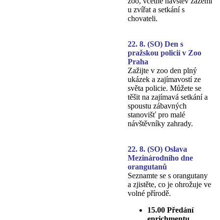
zoo, včetně návštěv zázemí
u zvířat a setkání s
chovateli.
22. 8. (SO) Den s
pražskou policií v Zoo
Praha
Zažijte v zoo den plný
ukázek a zajímavostí ze
světa policie. Můžete se
těšit na zajímavá setkání a
spoustu zábavných
stanovišť pro malé
návštěvníky zahrady.
22. 8. (SO) Oslava
Mezinárodního dne
orangutanů
Seznamte se s orangutany
a zjistěte, co je ohrožuje ve
volné přírodě.
15.00 Předání
enrichmentu