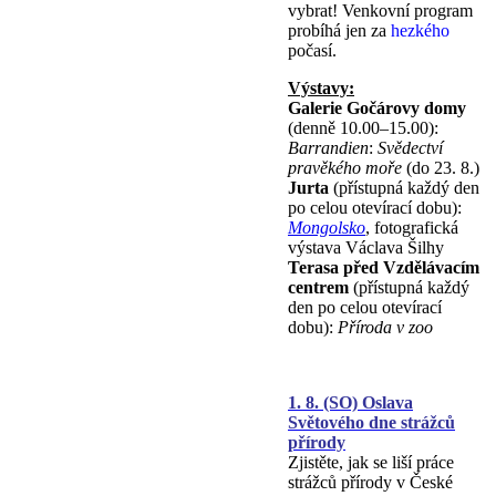
vybrat! Venkovní program
probíhá jen za
hezkého
počasí.
Výstavy:
Galerie Gočárovy domy
(denně 10.00–⁠⁠⁠⁠⁠⁠15.00):
Barrandien
:
Svědectví
pravěkého moře
(do 23. 8.)
Jurta
(přístupná každý den
po celou otevírací dobu):
Mongolsko
, fotografická
výstava Václava Šilhy
Terasa před Vzdělávacím
centrem
(přístupná každý
den po celou otevírací
dobu):
Příroda v zoo
1. 8. (SO) Oslava
Světového dne strážců
přírody
Zjistěte, jak se liší práce
strážců přírody v České