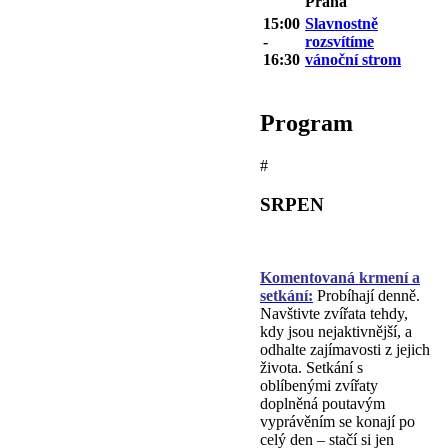
Praha
15:00
Slavnostně
-
rozsvítíme
16:30
vánoční strom
Program
#
SRPEN
Komentovaná krmení a
setkání:
Probíhají denně.
Navštivte zvířata tehdy,
kdy jsou nejaktivnější, a
odhalte zajímavosti z jejich
života. Setkání s
oblíbenými zvířaty
doplněná poutavým
vyprávěním se konají po
celý den – stačí si jen