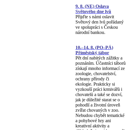
9. 8. (NE) Oslava
Světového dne lvů
Přijďte s námi oslavit
Světový den lvů pořádaný
ve spolupráci s Českou
národní bankou.
10.–14. 8. (PO–PÁ)
Příměstský tábor
Pět dní nabitých zážitky a
poznáním. Účastníci táborů
získají mnoho informací ze
zoologie, chovatelství,
ochrany přírody či
ekologie. Prakticky si
vyzkouší práci krmivářů i
chovatelů a také se dozví,
jak je důležité starat se o
pohodlí a životní úroveň
zvířat chovaných v zoo.
Nebudou chybět tematické
a pohybové hry ani
kreativní aktivity a