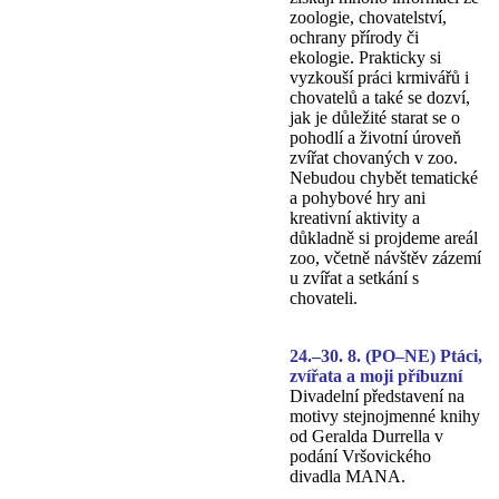
zoologie, chovatelství,
ochrany přírody či
ekologie. Prakticky si
vyzkouší práci krmivářů i
chovatelů a také se dozví,
jak je důležité starat se o
pohodlí a životní úroveň
zvířat chovaných v zoo.
Nebudou chybět tematické
a pohybové hry ani
kreativní aktivity a
důkladně si projdeme areál
zoo, včetně návštěv zázemí
u zvířat a setkání s
chovateli.
24.–30. 8. (PO–NE) Ptáci,
zvířata a moji příbuzní
Divadelní představení na
motivy stejnojmenné knihy
od Geralda Durrella v
podání Vršovického
divadla MANA.