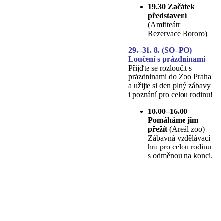
19.30 Začátek
představení
(Amfiteátr
Rezervace Bororo)
29.–31. 8. (SO–PO)
Loučení s prázdninami
Přijďte se rozloučit s
prázdninami do Zoo Praha
a užijte si den plný zábavy
i poznání pro celou rodinu!
10.00–16.00
Pomáháme jim
přežít
(Areál zoo)
Zábavná vzdělávací
hra pro celou rodinu
s odměnou na konci.