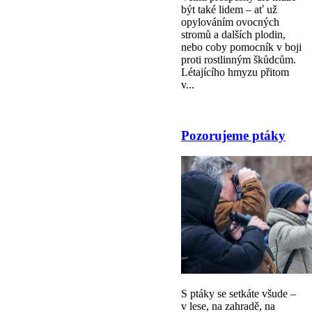
být také lidem – ať už
opylováním ovocných
stromů a dalších plodin,
nebo coby pomocník v boji
proti rostlinným škůdcům.
Létajícího hmyzu přitom
v...
Pozorujeme ptáky
S ptáky se setkáte všude –
v lese, na zahradě, na