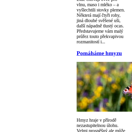
vlnu, maso i mléko – a
vyšlechtili stovky plemen.
Některá mají čtyři rohy,
jiná dlouhé svěšené uši,
další nápadně tlustý ocas.
Představujeme vám malý
průřez touto překvapivou
rozmanitostí i...
Pomáháme hmyzu
Hmyz hraje v přírodě
nezastupitelnou úlohu.
Velmi prospěšný ale může