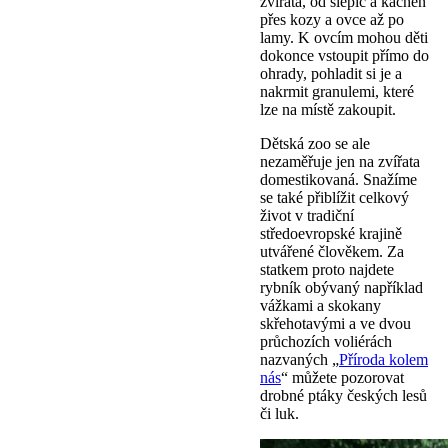
zvířata, od slepic a kachen
přes kozy a ovce až po
lamy. K ovcím mohou děti
dokonce vstoupit přímo do
ohrady, pohladit si je a
nakrmit granulemi, které
lze na místě zakoupit.
Dětská zoo se ale
nezaměřuje jen na zvířata
domestikovaná. Snažíme
se také přiblížit celkový
život v tradiční
středoevropské krajině
utvářené člověkem. Za
statkem proto najdete
rybník obývaný například
vážkami a skokany
skřehotavými a ve dvou
průchozích voliérách
nazvaných „
Příroda kolem
nás
“ můžete pozorovat
drobné ptáky českých lesů
či luk.