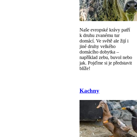
Naše evropské krávy patří
k druhu zvanému tur
domácí. Ve světě ale žijí i
jiné druhy velkého
domácího dobytka –
například zebu, buvol nebo
jak. Pojďme si je představit
blíže!
Kachny