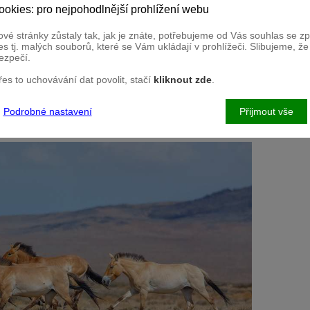
), který studuje vzácné zebry horské, prof. Wayne Linklater
ookies: pro nejpohodlnější prohlížení webu
d), jež se dlouhodobě věnuje studiu zdivočelých koní i ochraně
ehlman (Arusha, Tanzanie), která intenzivně bojuje za záchranu
ho. Program konference se neomezuje pouze na přednášky, ale
vé stránky zůstaly tak, jak je znáte, potřebujeme od Vás souhlas se 
ých skupin a exkurze do Safari Parku Dvůr Králové, Přírodní
s tj. malých souborů, které se Vám ukládají v prohlížeči. Slibujeme, ž
 a do Chovné a aklimatizační stanice Zoo Praha v Dolním
ezpečí.
kého připravují na cestu do domoviny v Mongolsku.
přes to uchovávání dat povolit, stačí
kliknout zde
.
i zabývající se koňovitými z agentury US Geological Survey a
vitých (Equid Specialist Group) Mezinárodního svazu ochrany
tory patří i Zoo Praha, Česká zemědělská univerzita v Praze a
Podrobné nastavení
Přijmout vše
e doc. Ceacero Herrador z Fakulty tropického zemědělství ČZU