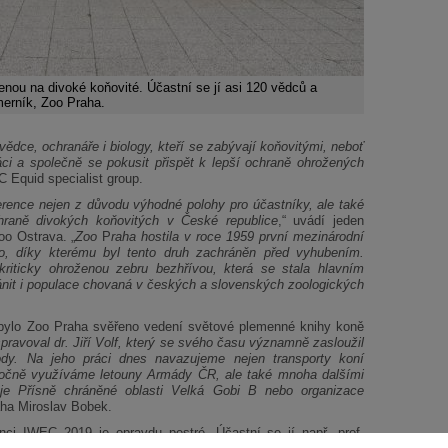
nou na divoké koňovité. Účastní se jí asi 120 vědců a
merník, Zoo Praha.
vědce, ochranáře i biology, kteří se zabývají koňovitými, neboť
ci a společně se pokusit přispět k lepší ochraně ohrožených
C Equid specialist group.
erence nejen z důvodu výhodné polohy pro účastníky, ale také
hraně divokých koňovitých v České republice
,“ uvádí jeden
oo Ostrava. „
Zoo
P
raha hostila v roce 1959 první mezinárodní
, díky kterému byl tento druh zachráněn před vyhubením.
riticky ohroženou zebru bezhřívou, která se stala hlavním
nit i populace chovaná v českých a slovenských zoologických
bylo Zoo Praha svěřeno vedení světové plemenné knihy koně
tí spravoval dr. Jiří Volf, který se svého času významně zasloužil
ody. Na jeho práci dnes navazujeme nejen transporty koní
očně využíváme letouny Armády ČR, ale také mnoha dalšími
voje Přísně chráněné oblasti Velká Gobi B nebo organizace
raha Miroslav Bobek.
ci IWEC 2019 je opravdu pestré. Účastní se jí např. prof.