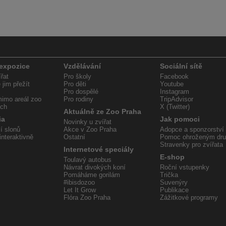
 expozice
Vzdělávání
Sociální sítě
řat
Pro školy
Facebook
jim přežít
Pro děti
Youtube
Pro dospělé
Instagram
imo areál zoo
Pro rodiny
TripAdvisor
ech
X (Twitter)
Aktuálně ze Zoo Praha
ia
Jak pomoci
Novinky u zvířat
í slonů
Akce v Zoo Praha
Adopce a sponzorství
interaktivně
Ostatní
Pomoc ohroženým dr
Stravenky pro zvířata
Internetové speciály
E-shop
Toulavý autobus
Návrat divokých koní
Roční vstupenky
Pomáháme gorilám
Trička
#ibisdozoo
Suvenýry
Let It Grow
Publikace
Flóra Zoo Praha
Zážitkové programy