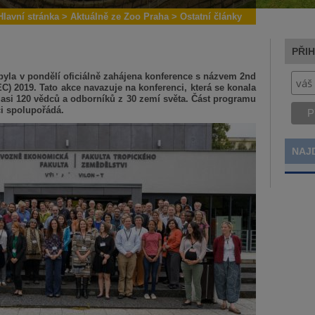
Hlavní stránka
>
Aktuálně ze Zoo Praha
>
Ostatní články
PŘI
byla v pondělí oficiálně zahájena konference s názvem 2nd
C) 2019. Tato akce navazuje na konferenci, která se konala
jí asi 120 vědců a odborníků z 30 zemí světa. Část programu
ci spolupořádá.
NAJ