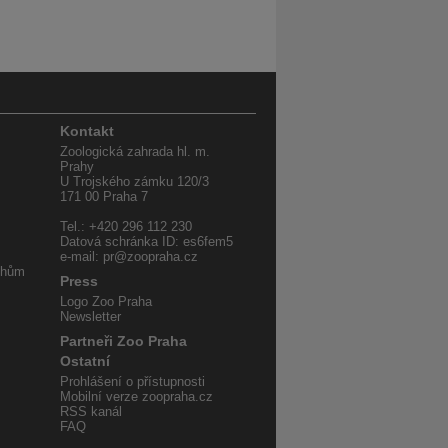
Kontakt
Zoologická zahrada hl. m.
Prahy
U Trojského zámku 120/3
171 00 Praha 7
Tel.: +420 296 112 230
Datová schránka ID: es6fem5
e-mail: pr@zoopraha.cz
uhům
Press
Logo Zoo Praha
Newsletter
Partneři Zoo Praha
Ostatní
Prohlášení o přístupnosti
Mobilní verze zoopraha.cz
RSS kanál
FAQ