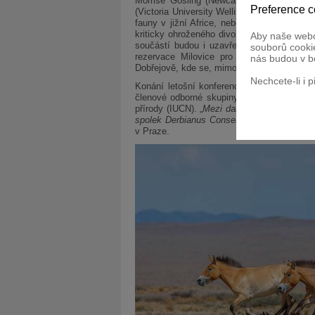
Morrise Gosling (Newcastle University, UK
Preference c
(Victoria University Wellington, Nový Zélan
fauny v jižní Africe, nebo dr. Patricia Mo
kriticky ohroženého divokého osla africké
Aby naše webo
součástí budou i uzavřená jednání odborn
souborů cookie
rezervace Milovice pro velké kopytníky
nás budou v b
Dobřejově, kde se, mimo jiné, koně Převals
Nechcete-li i 
Konání letošní konference iniciovali vědc
členové odborné skupiny pro ochranu koňo
přírody (IUCN). „
Mezi další hlavní organizá
spolek Derbianus Conservation
,“ upřesňuj
v Praze.