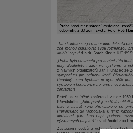
Praha hostí mezinárodní konferenci zaměře
odborníků z 30 zemí světa. Foto: Petr Ha
„
Tato konference je mimořádně důležitá pro 
zde mohou diskutovat svou rozmanitou prá
druhů
," vysvětlila dr. Sarah King z IUCN/SS
„
Praha byla navrhnuta pro konání této konf
díky dlouholeté tradici ve výzkumu a oc
z hlavních organizátorů Jan Pluháček ze Z
sympozium pro ochranu koně Převalského
Podobný osud bychom si nyní přáli pro k
symbolem konference a kterou může zachrá
zahradách.
“
Právě na zmíněné konferenci v roce 1959 
Převalského
. „Jako první ji po tři desetile
také o návrat koně Převalského do přír
Převalského do Mongolska, k nimž každor
aktivitami, jako jsou např. podpora roz
výzkumných projektů,
“ uvedl ředitel Zoo P
Zastoupení vědců a odborníků na konferen