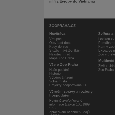
míří z Evropy do Vietnamu
ZOOPRAHA.CZ
Návštěva
Zvířata a
Vstupné
Lexikon zví
Otevírací doba
Pomáháme 
Kudy do zoo
Kam v zoo
Služby návštěvníkům
Expozice m
Návštěvní řád
Zoo v čísl
Mapa Zoo Praha
Multiméd
Vše o Zoo Praha
Živě z Údol
Naše poslání
Zoo Praha 
Historie
Výběrová řízení
Volná místa
Projekty podporované EU
Výroční zprávy a rozbory
hospodaření
Povinně zveřejňované
informace (zákon 106/1999
Sb.)
Zpracování osobních údajů