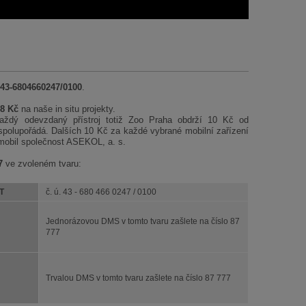
43-6804660247/0100
.
8 Kč
na naše in situ projekty.
ždý odevzdaný přístroj totiž Zoo Praha obdrží 10 Kč od
 spolupořádá. Dalších 10 Kč za každé vybrané mobilní zařízení
mobil společnost ASEKOL, a. s.
7
ve zvoleném tvaru:
T
č. ú. 43 - 680 466 0247 / 0100
Jednorázovou DMS v tomto tvaru zašlete na číslo 87
777
Trvalou DMS v tomto tvaru zašlete na číslo 87 777