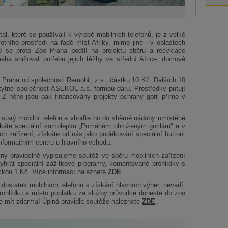
al, které se používají k výrobě mobilních telefonů, je z velké
otního prostředí na řadě míst Afriky, mimo jiné i v oblastech
0 se proto Zoo Praha podílí na projektu sběru a recyklace
áhá snižovat potřebu jejich těžby ve střední Africe, domově
 Praha od společnosti Remobil, z.s., částku 10 Kč. Dalších 10
kytne společnost ASEKOL a.s. formou daru. Prostředky putují
 Z něho jsou pak financovány projekty ochrany goril přímo v
 starý mobilní telefon a vhoďte ho do sběrné nádoby umístěné
káte speciální samolepku „Pomáhám ohroženým gorilám“ a v
ch zařízení, získáte od nás jako poděkování speciální button.
nformačním centru u hlavního vchodu.
iny pravidelně vypisujeme soutěž ve sběru mobilních zařízení
yhrát speciální zážitkové programy, komentované prohlídky s
kou 1 Kč. Více informací naleznete
ZDE
.
t dostatek mobilních telefonů k získání hlavních výher, nevadí.
 prohlídku a místo poplatku za služby průvodce doneste do zoo
te mít zdarma! Úplná pravidla soutěže naleznete
ZDE
.