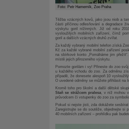
Foto: Petr Hamerník, Zoo Praha
Těžba vzácných kovů, jako jsou niob a tant
části příčinou odlesňování a degradace živ
výskytu goril nížinných. Již od roku 201
vysloužilých mobilních zařízení, čímž pom
goril a dalších vzácných druhů zvířat.
Za každý vybraný mobilní telefon získá Zoo
Kč za každé vybrané mobilní zařízení pos
na sbírkové konto „Pomáháme jim přežít“.
místě jejich přirozeného výskytu.
Pomozte gorilám i vy! Přineste do zoo svůj
u každého vchodu do zoo. Za odměnu zís
případě, že donesete alespoň 10 vysloužilý
O uvedené odměny se můžete přihlásit na I
Kromě toho pro školní a další dětské skup
Staň se strážcem pralesa
, v níž mohou v
průvodcem či vstupenky do zoo za symbolic
Pokud si nejste jisti, zda dokážete sesbíra
Zaregistrujte se do soutěže, objednejte si
40 mobilních zařízení – prohlídku pak bude