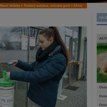
Hlavní stránka
>
Toulavý autobus, ochrana goril v Africe
NAJ
AKT
Osla
Osla
Osla