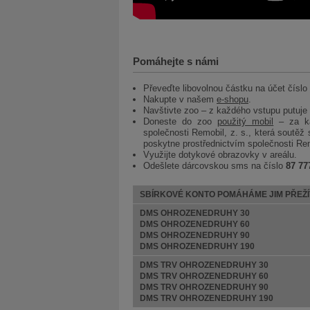
Pomáhejte s námi
Převeďte libovolnou částku na účet číslo
Nakupte v našem
e-shopu
.
Navštivte zoo – z každého vstupu putuje
Doneste do zoo
použitý mobil
– za ka
společnosti Remobil, z. s., která soutěž
poskytne prostřednictvím společnosti Re
Využijte dotykové obrazovky v areálu.
Odešlete dárcovskou sms na číslo
87 77
SBÍRKOVÉ KONTO POMÁHÁME JIM PŘEŽÍ
DMS OHROZENEDRUHY 30
DMS OHROZENEDRUHY 60
DMS OHROZENEDRUHY 90
DMS OHROZENEDRUHY 190
DMS TRV OHROZENEDRUHY 30
DMS TRV OHROZENEDRUHY 60
DMS TRV OHROZENEDRUHY 90
DMS TRV OHROZENEDRUHY 190