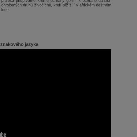
pralesa přispíváme kromě ochrany goril i k ochraně dalších
ohrožených druhů živočichů, kteří též žijí v africkém deštném
lese.
 znakového jazyka