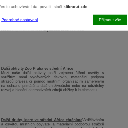
přes to uchovávání dat povolit, stačí
kliknout zde
.
O projektu Toulavý Autobus
Podrobné nastavení
Přijmout vše
Toulavý autobus je projekt zaměřený na environmentální
vzdělávání mladé generace Kamerunců a šíření povědomí o
ochraně goril a afrického tropického deštného lesa.
Další aktivity Zoo Praha ve střední Africe
Mezi naše další aktivity patří zejména šíření osvěty s
využitím námi vydávaných tiskovin, materiální podpora
strážců pralesa či pomoc místním organizacím zaměřeným
na ochranu primátů a dalších živočichů nebo na udržitelný
rozvoj a hledání alternativních zdrojů obživy k bushmeatu.
Další druhy, které ve střední Africe chráníme
Vzděláváním
a osvětou místních obyvatel a materiální podporou strážců