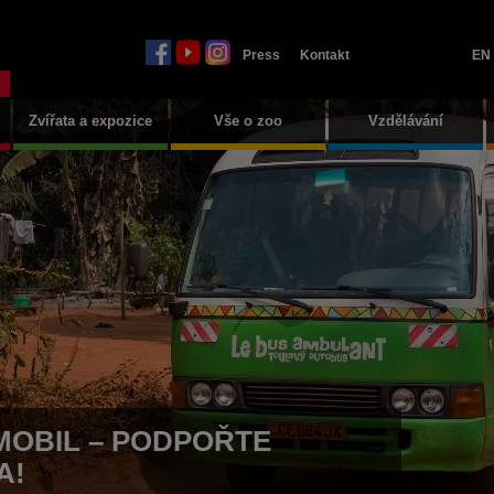
Press
Kontakt
EN
Zvířata a expozice
Vše o zoo
Vzdělávání
MOBIL – PODPOŘTE
A!