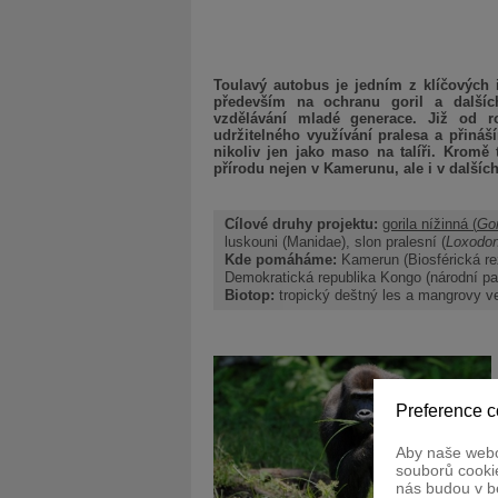
Toulavý autobus je jedním z klíčových
především na ochranu goril a dalšíc
vzdělávání mladé generace. Již od 
udržitelného využívání pralesa a přináší
nikoliv jen jako maso na talíři. Kromě
přírodu nejen v Kamerunu, ale i v dalších
Cílové druhy projektu:
gorila nížinná (
Gor
luskouni (Manidae), slon pralesní (
Loxodon
Kde pomáháme:
Kamerun (Biosférická rez
Demokratická republika Kongo (národní pa
Biotop:
tropický deštný les a mangrovy ve
Preference c
Aby naše webo
souborů cookie
nás budou v b