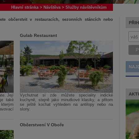
Hlavní stránka
>
Návštěva
>
Služby návštěvníkům
e občerstvit v restauracích, sezonních stáncích nebo
PŘI
Gulab Restaurant
NAJ
AKT
te. Její
Vychutnat si zde můžete speciality indické
je také
kuchyně, stejně jako minutkové klasiky, a přitom
 kterým
se ještě kochat výhledem na antilopy nebo na
ravovací
slony.
Občerstvení V Oboře