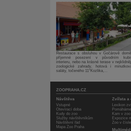
Restaurace s obsluhou v Gočárově domě
příjemné posezení v původním kubis
interieru, nebo na krásné terase v nejklidněj
zoologické zahrady, hotová i minutková
saláty, točeného 11°Kozlika,...
ZOOPRAHA.CZ
Návštěva
Zvířata a
Vstupné
Lexikon zví
Otevírací doba
Pomáháme 
Kudy do zoo
Kam v zoo
Služby návštěvníkům
Expozice m
Návštěvní řád
Zoo v čísl
Mapa Zoo Praha
Multiméd