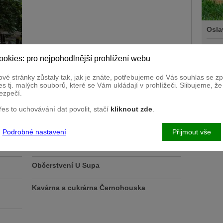
Osla
Osla
ookies: pro nejpohodlnější prohlížení webu
Osla
ké, tak
vé stránky zůstaly tak, jak je znáte, potřebujeme od Vás souhlas se 
. Kromě
s tj. malých souborů, které se Vám ukládají v prohlížeči. Slibujeme, ž
brat i z
ezpečí.
me každý
přes to uchovávání dat povolit, stačí
kliknout zde
.
Občerstvení U Gibona
Podrobné nastavení
Přijmout vše
Občerstvení U Hrocha
Občerstvení U Supa
Kavárna a cukrárna Černohouska