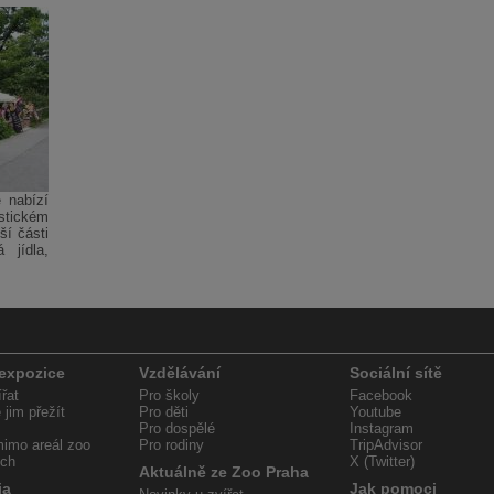
 nabízí
tickém
ší části
 jídla,
 expozice
Vzdělávání
Sociální sítě
řat
Pro školy
Facebook
jim přežít
Pro děti
Youtube
Pro dospělé
Instagram
imo areál zoo
Pro rodiny
TripAdvisor
ech
X (Twitter)
Aktuálně ze Zoo Praha
ia
Jak pomoci