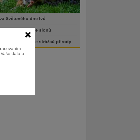
va Světového dne lvů
va Světového dne slonů
va Světového dne strážců přírody
zpracováním
e Vaše data u