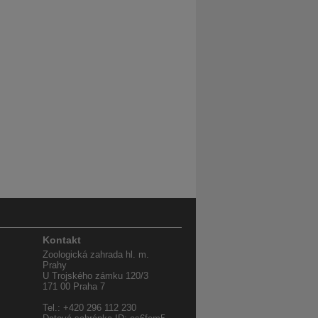
Kontakt
Zoologická zahrada hl. m.
Prahy
U Trojského zámku 120/3
171 00 Praha 7
Tel.: +420 296 112 230