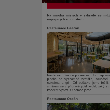
Na mnoha místech v zahradě se můžet
nápojových automatech.
Restaurace Gaston
Restauraci Gaston po rekonstrukci nepozná
plocha se významně zvětšila, součástí 
cukrárna a gril. Od počátku jsme řešili,
směrem se v přípravě jídel vydat, jaký st
koncept vybrat. O pomoc jsme...
Restaurace Oceán