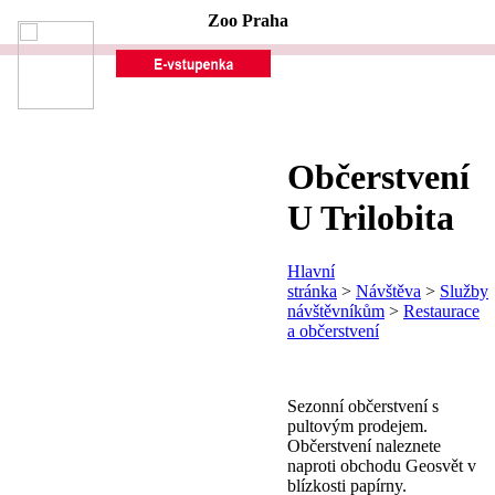
Zoo Praha
Občerstvení
U Trilobita
Hlavní
stránka
>
Návštěva
>
Služby
návštěvníkům
>
Restaurace
a občerstvení
Sezonní občerstvení s
pultovým prodejem.
Občerstvení naleznete
naproti obchodu Geosvět v
blízkosti papírny.