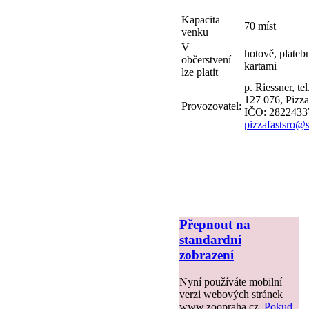
Kapacita
70 míst
venku
V
hotově, plateb
občerstvení
kartami
lze platit
p. Riessner, tel
127 076, Pizza 
Provozovatel:
IČO: 2822433
pizzafastsro@
Přepnout na
standardní
zobrazení
Nyní používáte mobilní
verzi webových stránek
www.zoopraha.cz.
Pokud