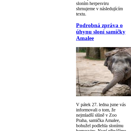
sloním herpesviru
shrnujeme v následujícím
textu.
Podrobná zpráva o
úhynu sloní samičky
Amalee
V pátek 27. ledna jsme vás
informovali o tom, že
nejmladší slůně v Zoo
Praha, samička Amalee,
bohužel podlehla slonímu
herpesviru. Nyní přinášíme