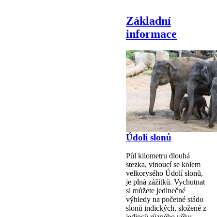
Základní
informace
Údolí slonů
Půl kilometru dlouhá
stezka, vinoucí se kolem
velkorysého Údolí slonů,
je plná zážitků. Vychutnat
si můžete jedinečné
výhledy na početné stádo
slonů indických, složené z
jedinců různého věku.