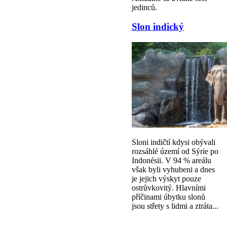
jedinců.
Slon indický
Sloni indičtí kdysi obývali
rozsáhlé území od Sýrie po
Indonésii. V 94 % areálu
však byli vyhubeni a dnes
je jejich výskyt pouze
ostrůvkovitý. Hlavními
příčinami úbytku slonů
jsou střety s lidmi a ztráta...