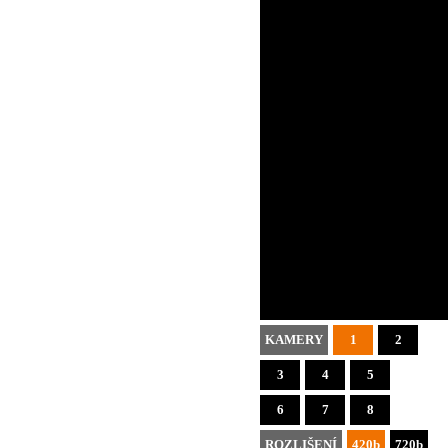
KAMERY
1
2
3
4
5
6
7
8
ROZLIŠENÍ
420b
720b