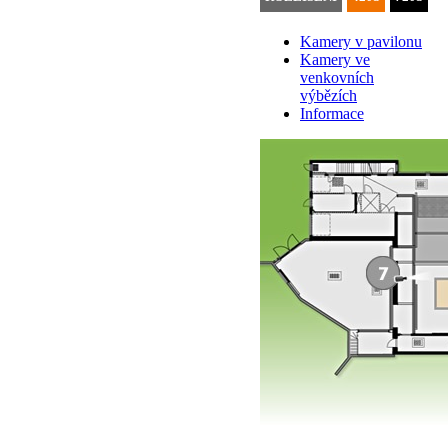
Kamery v pavilonu
Kamery ve
venkovních
výbězích
Informace