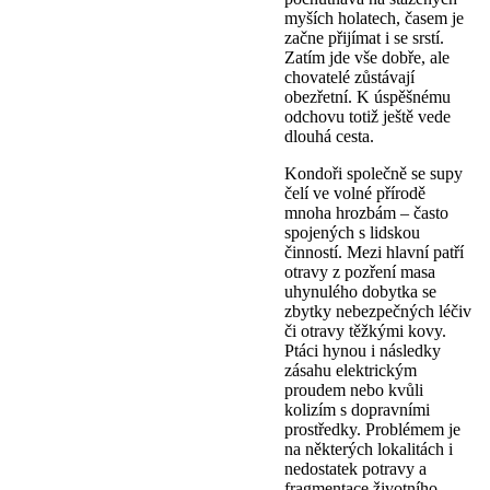
myších holatech, časem je
začne přijímat i se srstí.
Zatím jde vše dobře, ale
chovatelé zůstávají
obezřetní. K úspěšnému
odchovu totiž ještě vede
dlouhá cesta.
Kondoři společně se supy
čelí ve volné přírodě
mnoha hrozbám – často
spojených s lidskou
činností. Mezi hlavní patří
otravy z pozření masa
uhynulého dobytka se
zbytky nebezpečných léčiv
či otravy těžkými kovy.
Ptáci hynou i následky
zásahu elektrickým
proudem nebo kvůli
kolizím s dopravními
prostředky. Problémem je
na některých lokalitách i
nedostatek potravy a
fragmentace životního