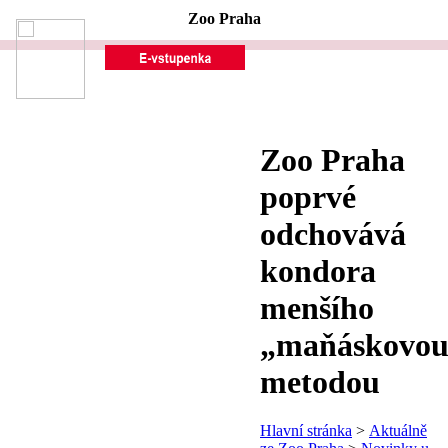
Zoo Praha
Zoo Praha
poprvé
odchovává
kondora
menšího
„maňáskovou
metodou
Hlavní stránka
>
Aktuálně