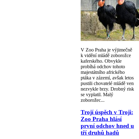
V Zoo Praha je výjimečně
k vidění mládě zoborožce
kaferského. Obvykle
probíhá odchov tohoto
majestátního afrického
ptáka v zázemí, avšak letos
pustili chovatelé mládě ven
nezvykle brzy. Drobný risk
se vyplatil. Malý
zoborožec...
Trojí úspěch v Troji:
Zoo Praha hlásí
první odchov hned u
tří druhů hadů