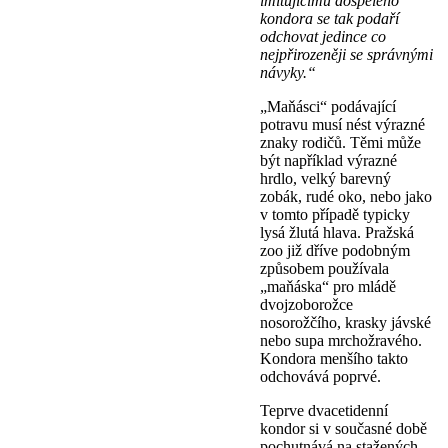
imitujícímu dospělého
kondora se tak podaří
odchovat jedince co
nejpřirozeněji se správnými
návyky.“
„Maňásci“ podávající
potravu musí nést výrazné
znaky rodičů. Těmi může
být například výrazné
hrdlo, velký barevný
zobák, rudé oko, nebo jako
v tomto případě typicky
lysá žlutá hlava. Pražská
zoo již dříve podobným
způsobem používala
„maňáska“ pro mládě
dvojzoborožce
nosorožčího, krasky jávské
nebo supa mrchožravého.
Kondora menšího takto
odchovává poprvé.
Teprve dvacetidenní
kondor si v současné době
pochutnává na stažených