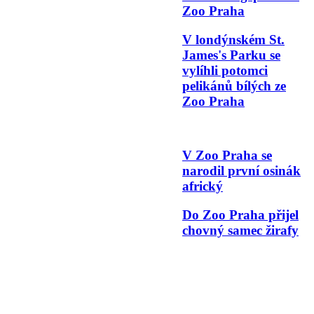
Zoo Praha
V londýnském St.
James's Parku se
vylíhli potomci
pelikánů bílých ze
Zoo Praha
V Zoo Praha se
narodil první osinák
africký
Do Zoo Praha přijel
chovný samec žirafy