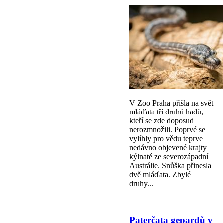
V Zoo Praha přišla na svět
mláďata tří druhů hadů,
kteří se zde doposud
nerozmnožili. Poprvé se
vylíhly pro vědu teprve
nedávno objevené krajty
kýlnaté ze severozápadní
Austrálie. Snůška přinesla
dvě mláďata. Zbylé
druhy...
Paterčata gepardů v