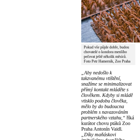
Pokud vše půjde dobře, budou
chovatelé o kondora menšího
pečovat ještě několik měsíců.
Foto Petr Hamerník, Zoo Praha
„Aby nedošlo k
takzvanému vtištění,
snažíme se minimalizovat
přímý kontakt mláděte s
člověkem. Kdyby si mládě
vtisklo podobu člověka,
mělo by do budoucna
problém s navazováním
partnerského vztahu,“
říká
kurátor chovu ptáků Zoo
Praha Antonín Vaidl
.
„Díky maňáskovi