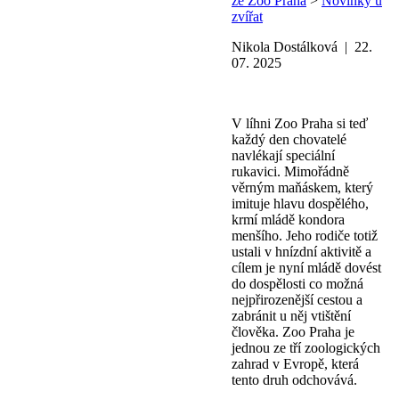
ze Zoo Praha
>
Novinky u
zvířat
Nikola Dostálková | 22.
07. 2025
V líhni Zoo Praha si teď
každý den chovatelé
navlékají speciální
rukavici. Mimořádně
věrným maňáskem, který
imituje hlavu dospělého,
krmí mládě kondora
menšího. Jeho rodiče totiž
ustali v hnízdní aktivitě a
cílem je nyní mládě dovést
do dospělosti co možná
nejpřirozenější cestou a
zabránit u něj vtištění
člověka. Zoo Praha je
jednou ze tří zoologických
zahrad v Evropě, která
tento druh odchovává.