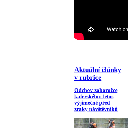
Aktuální články
v rubrice
Odchov zoborožce
kaferského: letos
výjimečně před
zraky návštěvníků