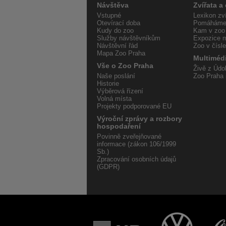
Návštěva
Zvířata a
Vstupné
Lexikon zví
Otevírací doba
Pomáháme 
Kudy do zoo
Kam v zoo
Služby návštěvníkům
Expozice m
Návštěvní řád
Zoo v čísl
Mapa Zoo Praha
Multiméd
Vše o Zoo Praha
Živě z Údol
Naše poslání
Zoo Praha 
Historie
Výběrová řízení
Volná místa
Projekty podporované EU
Výroční zprávy a rozbory
hospodaření
Povinně zveřejňované
informace (zákon 106/1999
Sb.)
Zpracování osobních údajů
(GDPR)