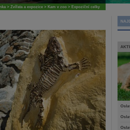
ánka
>
Zvířata a expozice
>
Kam v zoo
>
Expoziční celky
NAJ
AKT
Osla
Osla
Osla