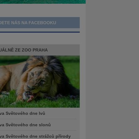
DETE NÁS NA FACEBOOKU
UÁLNĚ ZE ZOO PRAHA
va Světového dne lvů
va Světového dne slonů
va Světového dne strážců přírody