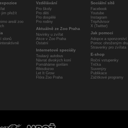
 expozice
Vzdělávání
Sociální sítě
řat
Pro školy
Facebook
jim přežít
Pro děti
Youtube
Pro dospělé
Instagram
imo areál zoo
Pro rodiny
TripAdvisor
ech
X (Twitter)
Aktuálně ze Zoo Praha
ia
Jak pomoci
Novinky u zvířat
í slonů
Akce v Zoo Praha
Adopce a sponzorství
interaktivně
Ostatní
Pomoc ohroženým dr
Stravenky pro zvířata
Internetové speciály
E-shop
Toulavý autobus
Návrat divokých koní
Roční vstupenky
Pomáháme gorilám
Trička
#ibisdozoo
Suvenýry
Let It Grow
Publikace
Flóra Zoo Praha
Zážitkové programy