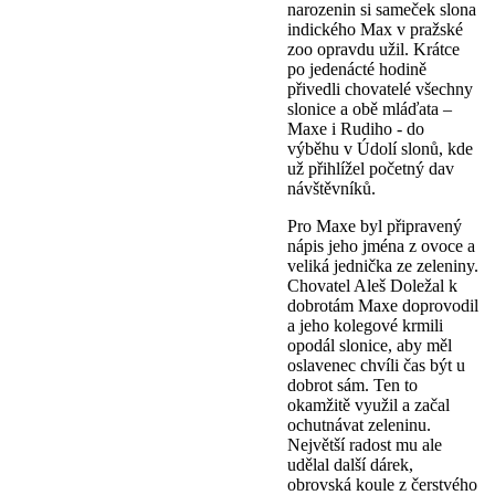
narozenin si sameček slona
indického Max v pražské
zoo opravdu užil. Krátce
po jedenácté hodině
přivedli chovatelé všechny
slonice a obě mláďata –
Maxe i Rudiho - do
výběhu v Údolí slonů, kde
už přihlížel početný dav
návštěvníků.
Pro Maxe byl připravený
nápis jeho jména z ovoce a
veliká jednička ze zeleniny.
Chovatel Aleš Doležal k
dobrotám Maxe doprovodil
a jeho kolegové krmili
opodál slonice, aby měl
oslavenec chvíli čas být u
dobrot sám. Ten to
okamžitě využil a začal
ochutnávat zeleninu.
Největší radost mu ale
udělal další dárek,
obrovská koule z čerstvého