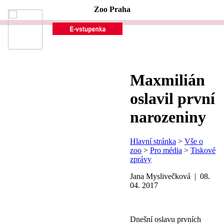
Zoo Praha
Maxmilián
oslavil první
narozeniny
Hlavní stránka
>
Vše o
zoo
>
Pro média
>
Tiskové
zprávy
Jana Myslivečková | 08.
04. 2017
Dnešní oslavu prvních