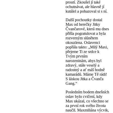
proutí. Zkoušel jí také
ochutnávat, ale hlavně jí
kutálel a pohazoval si s ní.
Další pochoutky dostal
Max od herečky Jitky
Čvančarové, která mu dnes
přišla pogratulovat a byla
rozverným slůnětem
okouzlena. Oslavenci
popřála takto: „Milý Maxi,
přejeme Ti ze srdce k
Tvým prvním
narozeninám, abys byl
zdravý, stále veselý a
radostný a ať máš hodně
kamarádů. Máme Tě rádi!
S láskou Jitka a Čvanča
Gang.“
Posledním bodem dnešních
oslav bylo cvičení, kdy
Max ukázal, co všechno se
za první rok svého života
naučil. Maxmiliána výcvik,