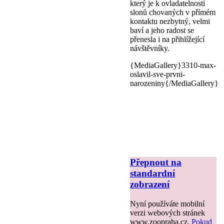
který je k ovladatelnosti
slonů chovaných v přímém
kontaktu nezbytný, velmi
baví a jeho radost se
přenesla i na přihlížející
návštěvníky.
{MediaGallery}3310-max-
oslavil-sve-prvni-
narozeniny{/MediaGallery}
Přepnout na
standardní
zobrazení
Nyní používáte mobilní
verzi webových stránek
www.zoopraha.cz.
Pokud