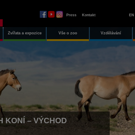
Press
Kontakt
EN
Zvířata a expozice
Vše o zoo
Vzdělávání
 KONÍ – VÝCHOD