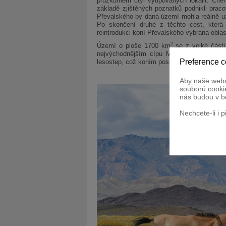
průzkumem čtyř vytipovaných lokalit. Cílem
základě zjištěných poznatků podnikli praco
Převalského by daná území mohla reálně uži
Po skončení druhé z těchto cest, která p
reintrodukci koní Převalského vybrána oblast
2
Území o ploše 1700 km
se z velké části 
nejvýchodnějším cípu Mongolska. Stepi j
Preference c
lesostep, což koním poskytne více útočišť p
Aby naše webo
souborů cookie
nás budou v b
Nechcete-li i 