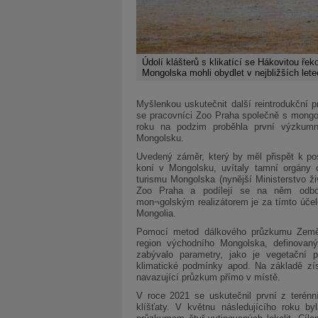
Údolí klášterů s klikatící se Hákovitou ře
Mongolska mohli obydlet v nejbližších let
Myšlenkou uskutečnit další reintrodukční 
se pracovníci Zoo Praha společně s mongo
roku na podzim proběhla první výzkumn
Mongolsku.
Uvedený záměr, který by měl přispět k posí
koní v Mongolsku, uvítaly tamní orgány oc
turismu Mongolska (nynější Ministerstvo ži
Zoo Praha a podílejí se na něm odborn
mon¬golským realizátorem je za tímto úče
Mongolia.
Pomocí metod dálkového průzkumu Země an
region východního Mongolska, definova
zabývalo parametry, jako je vegetační p
klimatické podmínky apod. Na základě zís
navazující průzkum přímo v místě.
V roce 2021 se uskutečnil první z teré
klíšťaty. V květnu následujícího roku b