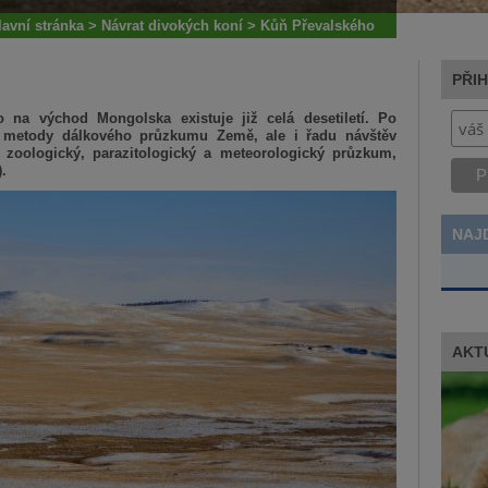
lavní stránka
>
Návrat divokých koní
>
Kůň Převalského
PŘI
 na východ Mongolska existuje již celá desetiletí. Po
ul metody dálkového průzkumu Země, ale i řadu návštěv
, zoologický, parazitologický a meteorologický průzkum,
)
.
NAJ
AKT