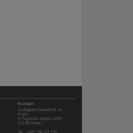
Kontakt
Zoologická zahrada hl. m.
Prahy
U Trojského zámku 120/3
171 00 Praha 7
Tel.: +420 296 112 230