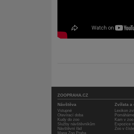
ZOOPRAHA.CZ
Návštěva
Zvířata a
Vstupné
Lexikon zví
Otevírací doba
Pomáháme 
Kudy do zoo
Kam v zoo
Služby návštěvníkům
Expozice m
Návštěvní řád
Zoo v čísl
Mapa Zoo Praha