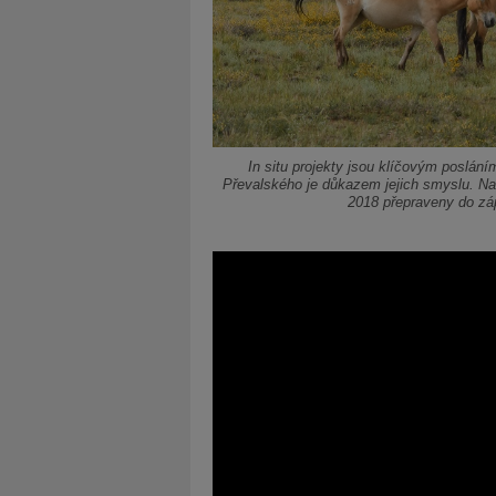
In situ projekty jsou klíčovým poslán
Převalského je důkazem jejich smyslu. Na 
2018 přepraveny do zá