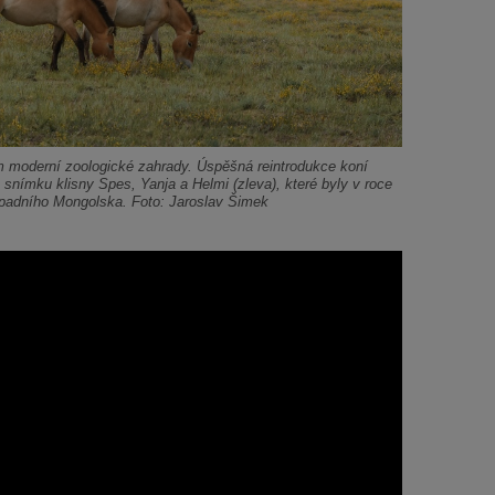
ím moderní zoologické zahrady. Úspěšná reintrodukce koní
snímku klisny Spes, Yanja a Helmi (zleva), které byly v roce
padního Mongolska. Foto: Jaroslav Šimek