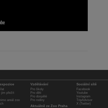
 expozice
Vzdělávání
Sociální sítě
řat
Pro školy
Facebook
jim přežít
Pro děti
Youtube
Pro dospělé
Instagram
imo areál zoo
Pro rodiny
TripAdvisor
ech
X (Twitter)
Aktuálně ze Zoo Praha