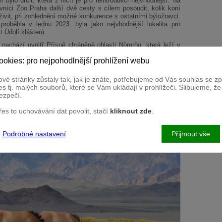
 bylo určit, která z nich je pro reintrodukci nejvhodnější. Na
vníci Zoo Praha další dvě cesty s cílem posoudit, kolik koní
vit, při zohlednění možné konkurence s ostatními býložravci.
roběhla v lednu 2023, byla jako nejvhodnější lokalita pro
 Údolí klášterů.
nachází uvnitř Přísně chráněné oblasti Nömrög, která leží v
sou zde úživnější než na západě Mongolska a přecházejí v
ookies: pro nejpohodlnější prohlížení webu
řed nepřízní počasí..
vé stránky zůstaly tak, jak je znáte, potřebujeme od Vás souhlas se 
s tj. malých souborů, které se Vám ukládají v prohlížeči. Slibujeme, ž
ezpečí.
přes to uchovávání dat povolit, stačí
kliknout zde
.
Podrobné nastavení
Přijmout vše