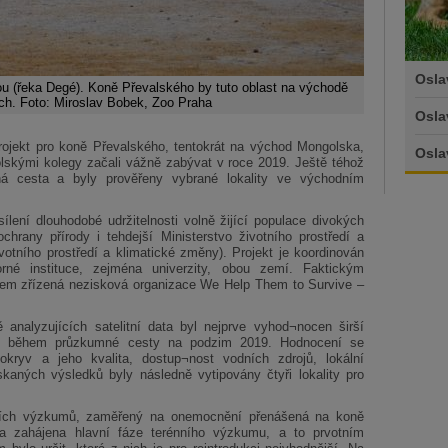
Osla
kou (řeka Degé). Koně Převalského by tuto oblast na východě
ech. Foto: Miroslav Bobek, Zoo Praha
Osla
projekt pro koně Převalského, tentokrát na východ Mongolska,
Osla
lskými kolegy začali vážně zabývat v roce 2019. Ještě téhož
á cesta a byly prověřeny vybrané lokality ve východním
lení dlouhodobé udržitelnosti volně žijící populace divokých
hrany přírody i tehdejší Ministerstvo životního prostředí a
votního prostředí a klimatické změny). Projekt je koordinován
é instituce, zejména univerzity, obou zemí. Faktickým
lem zřízená nezisková organizace We Help Them to Survive –
alyzujících satelitní data byl nejprve vyhod¬nocen širší
ný během průzkumné cesty na podzim 2019. Hodnocení se
okryv a jeho kvalita, dostup¬nost vodních zdrojů, lokální
kaných výsledků byly následně vytipovány čtyři lokality pro
nních výzkumů, zaměřený na onemocnění přenášená na koně
yla zahájena hlavní fáze terénního výzkumu, a to prvotním