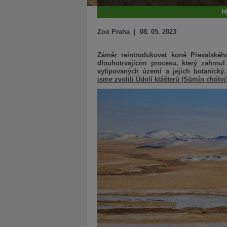
H
Zoo Praha | 08. 05. 2023
Záměr reintrodukovat koně Převalského
dlouhotrvajícím procesu, který zahrn
vytipovaných území a jejich botanický
jsme zvolili Údolí klášterů (Sümín chóloj