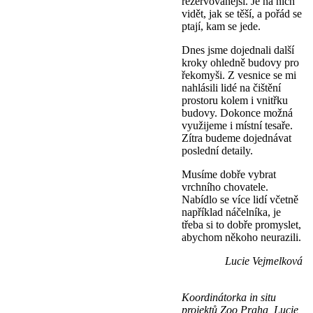
rezervovanější. Je na nich
vidět, jak se těší, a pořád se
ptají, kam se jede.
Dnes jsme dojednali další
kroky ohledně budovy pro
řekomyši. Z vesnice se mi
nahlásili lidé na čištění
prostoru kolem i vnitřku
budovy. Dokonce možná
využijeme i místní tesaře.
Zítra budeme dojednávat
poslední detaily.
Musíme dobře vybrat
vrchního chovatele.
Nabídlo se více lidí včetně
například náčelníka, je
třeba si to dobře promyslet,
abychom někoho neurazili.
Lucie Vejmelková
Koordinátorka in situ
projektů Zoo Praha, Lucie