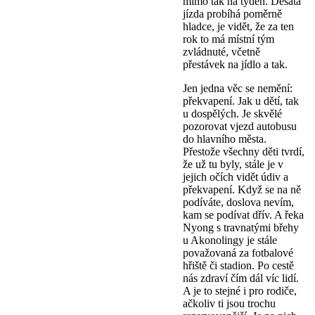
mimo tak na týden. Desátá
jízda probíhá poměrně
hladce, je vidět, že za ten
rok to má místní tým
zvládnuté, včetně
přestávek na jídlo a tak.
Jen jedna věc se nemění:
překvapení. Jak u dětí, tak
u dospělých. Je skvělé
pozorovat vjezd autobusu
do hlavního města.
Přestože všechny děti tvrdí,
že už tu byly, stále je v
jejich očích vidět údiv a
překvapení. Když se na ně
podíváte, doslova nevím,
kam se podívat dřív. A řeka
Nyong s travnatými břehy
u Akonolingy je stále
považovaná za fotbalové
hřiště či stadion. Po cestě
nás zdraví čím dál víc lidí.
A je to stejné i pro rodiče,
ačkoliv ti jsou trochu