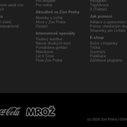
Pro dospělé
Instagram
imo areál zoo
Pro rodiny
TripAdvisor
ech
X (Twitter)
Aktuálně ze Zoo Praha
ia
Jak pomoci
Novinky u zvířat
í slonů
Akce v Zoo Praha
Adopce a sponzorství
interaktivně
Ostatní
Pomoc ohroženým dr
Stravenky pro zvířata
Internetové speciály
E-shop
Toulavý autobus
Návrat divokých koní
Roční vstupenky
Pomáháme gorilám
Trička
#ibisdozoo
Suvenýry
Let It Grow
Publikace
Flóra Zoo Praha
Zážitkové programy
(c) 2026 Zoo Praha |
Ochr