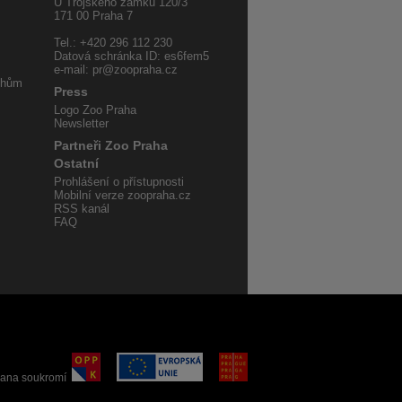
U Trojského zámku 120/3
171 00 Praha 7
Tel.: +420 296 112 230
Datová schránka ID: es6fem5
e-mail: pr@zoopraha.cz
uhům
Press
Logo Zoo Praha
Newsletter
Partneři Zoo Praha
Ostatní
Prohlášení o přístupnosti
Mobilní verze zoopraha.cz
RSS kanál
FAQ
ana soukromí