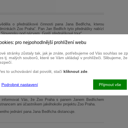
věděla o přednáškové činnosti pana Jana Bedřicha, kterou
odmínkách Zoo Praha“. Pan Jan Bedřich tyto přednášky nabízí
 Slovensku pod názvem „Gorilí přednáškové tour“.
raha dospěla k následujícím závěrům:
ookies: pro nejpohodlnější prohlížení webu
řednášek neoprávněně užívá logo Zoo Praha a na těchto
nělé spolupráci mezi jím a zoo. Pan Jan Bedřich ve svých
vé stránky zůstaly tak, jak je znáte, potřebujeme od Vás souhlas se 
o chovu goril v Zoo Praha, o jejich chování a o přístupu
s tj. malých souborů, které se Vám ukládají v prohlížeči. Slibujeme, ž
v přednáškách například pravidelně zmiňuje, že pracoval v
ezpečí.
 jednou v zázemí nebyl a s chovateli v zoo ani nikdy nemluvil.
yprávění o údajných zážitcích pana Bedřicha z krmení goril,
přes to uchovávání dat povolit, stačí
kliknout zde
.
 při krmení chytil za ruku a házel mu jablka na hlavu. Nic
Podrobné nastavení
Přijmout vše
do dobré pověsti Zoo Praha, neoprávněně užívá její logo a
 informovat Vás, že Zoo Praha s panem Janem Bedřichem
stnancem ani účastníkem jakéhokoliv projektu Zoo Praha.
erého jednání pana Jana Bedřicha distancuje.