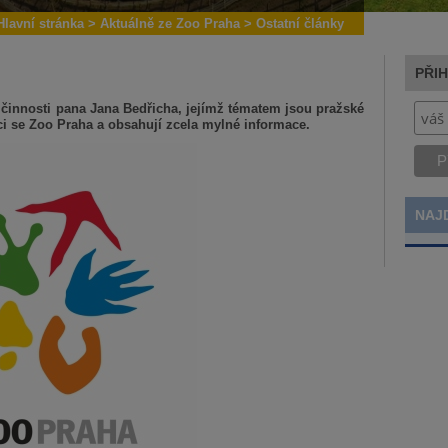
Hlavní stránka
>
Aktuálně ze Zoo Praha
>
Ostatní články
PŘI
činnosti pana Jana Bedřicha, jejímž tématem jsou pražské
ci se Zoo Praha a obsahují zcela mylné informace.
NAJ