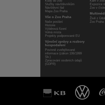
Kudy do zoo
Kam v zoo
Služby návštěvníkům
Expozice m
Návštěvní řád
Zoo v čísl
Mapa Zoo Praha
Multiméd
Vše o Zoo Praha
Živě z Údol
Naše poslání
Zoo Praha 
Historie
Výběrová řízení
Volná místa
Projekty podporované EU
Výroční zprávy a rozbory
hospodaření
Povinně zveřejňované
informace (zákon 106/1999
Sb.)
Zpracování osobních údajů
(GDPR)