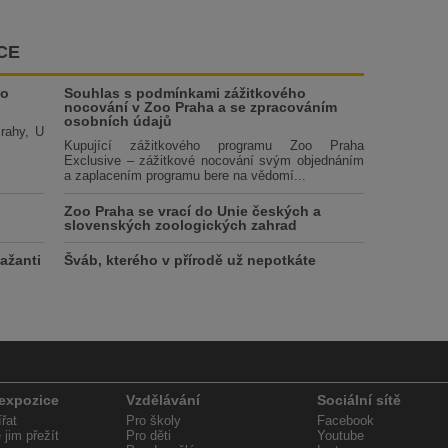
CE
ho
Souhlas s podmínkami zážitkového
nocování v Zoo Praha a se zpracováním
osobních údajů
Prahy, U
Kupující zážitkového programu Zoo Praha
Exclusive – zážitkové nocování svým objednáním
a zaplacením programu bere na vědomí...
Zoo Praha se vrací do Unie českých a
slovenských zoologických zahrad
ažanti
Šváb, kterého v přírodě už nepotkáte
 expozice
Vzdělávání
Sociální sítě
řat
Pro školy
Facebook
jim přežít
Pro děti
Youtube