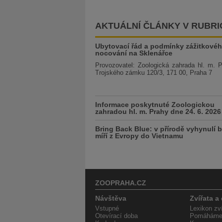
AKTUÁLNÍ ČLÁNKY V RUBRI
Ubytovací řád a podmínky zážitkové
nocování na Sklenářce
Provozovatel: Zoologická zahrada hl. m. 
Trojského zámku 120/3, 171 00, Praha 7
Informace poskytnuté Zoologickou
zahradou hl. m. Prahy dne 24. 6. 2026
Bring Back Blue: v přírodě vyhynulí b
míří z Evropy do Vietnamu
ZOOPRAHA.CZ
Návštěva
Zvířata a
Vstupné
Lexikon zví
Otevírací doba
Pomáháme 