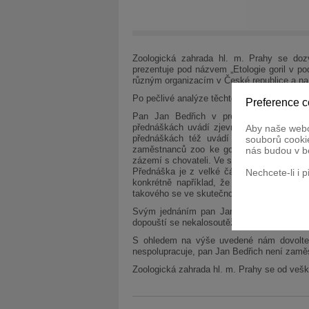
Zoologická zahrada hl. m. Prahy se doz
prezentuje pod názvem „Etologie goril v p
různým organizacím v České republice a na
Po pečlivé analýze těchto přednášek Zoo P
Preference c
Pan Jan Bedřich v prezentaci svých p
přednáškách uvádí zjevné nepravdy o dom
Aby naše webo
přednáškách též uvádí nepravdivá fakta 
souborů cookie
zaměstnanců zoo ke gorilám. Pan Bedřich 
nás budou v b
zázemí s chovateli. Ve skutečnosti však ani
Přednáška je z velké části postavena na v
Nechcete-li i 
konkrétně například, že ho samec Richard
takového se ve skutečnosti nikdy nestalo.
Svým jednáním pan Jan Bedřich zasahuje 
dopouští se nekalosoutěžního jednání.
S ohledem na výše uvedené nám dovolte
nespolupracuje, pan Jan Bedřich není zamě
Zoologická zahrada hl. m. Prahy se od vešk